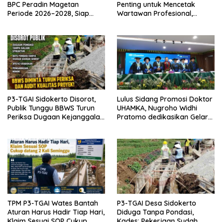
BPC Peradin Magetan
Penting untuk Mencetak
Periode 2026–2028, Siap
Wartawan Profesional,
Perkuat Pendampingan
Berintegritas dan Terpercaya
Hukum
P3-TGAI Sidokerto Disorot,
Lulus Sidang Promosi Doktor
Publik Tunggu BBWS Turun
UHAMKA, Nugroho Widhi
Periksa Dugaan Kejanggalan
Pratomo dedikasikan Gelar
Proyek
Doktor untuk Keluarga dan
Institusinya
TPM P3-TGAI Wates Bantah
P3-TGAI Desa Sidokerto
Aturan Harus Hadir Tiap Hari,
Diduga Tanpa Pondasi,
Klaim Sesuai SOP Cukup
Kades: Pekerjaan Sudah