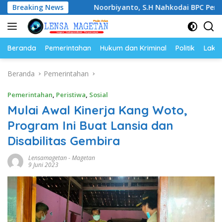
Langsung
asi
Breaking News
Noorbiyanto, S.H Nahkodai BPC Peradin Magetan P
ke
konten
Beranda
Pemerintahan
Hukum dan Kriminal
Politik
Lakal
Beranda
Pemerintahan
Pemerintahan
,
Peristiwa
,
Sosial
Mulai Awal Kinerja Kang Woto,
Program Ini Buat Lansia dan
Disabilitas Gembira
Lensamagetan
-
Magetan
9 Juni 2023