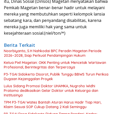
itu, Dinas Sosial (Dinsos) Magetan menyatakan bahwa
Pemkab Magetan benar-benar hadir untuk melayani
mereka yang membutuhkan seperti kelompok lansia
sebatang kara, dan penyandang disabilitas, karena
mereka juga memiliki hak yang sama untuk
kesejahteraan sosial.(niel/ton/*)
Berita Terkait
Noorbiyanto, S.H Nahkodai BPC Peradin Magetan Periode
2026–2028, Siap Perkuat Pendampingan Hukum
Ketua PWI Magetan: OKK Penting untuk Mencetak Wartawan
Profesional, Berintegritas dan Terpercaya
P3-TGAI Sidokerto Disorot, Publik Tunggu BBWS Turun Periksa
Dugaan Kejanggalan Proyek
Lulus Sidang Promosi Doktor UHAMKA, Nugroho Widhi
Pratomo dedikasikan Gelar Doktor untuk Keluarga dan
Institusinya
TPM P3-TGAI Wates Bantah Aturan Harus Hadir Tiap Hari,
Klaim Sesuai SOP Cukup Datang 2 Kali Seminggu
P3-TGAI Desa Sidokerto Diduga Tanpa Pondasi, Kades: