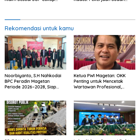
Datang 2 Kali Seminggu
Sesuai RAB TPM
Rekomendasi untuk kamu
Noorbiyanto, S.H Nahkodai
Ketua PWI Magetan: OKK
BPC Peradin Magetan
Penting untuk Mencetak
Periode 2026–2028, Siap
Wartawan Profesional,
Perkuat Pendampingan
Berintegritas dan Terpercaya
Hukum