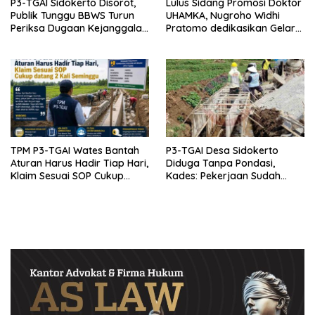
P3-TGAI Sidokerto Disorot,
Lulus Sidang Promosi Doktor
Publik Tunggu BBWS Turun
UHAMKA, Nugroho Widhi
Periksa Dugaan Kejanggalan
Pratomo dedikasikan Gelar
Proyek
Doktor untuk Keluarga dan
Institusinya
TPM P3-TGAI Wates Bantah
P3-TGAI Desa Sidokerto
Aturan Harus Hadir Tiap Hari,
Diduga Tanpa Pondasi,
Klaim Sesuai SOP Cukup
Kades: Pekerjaan Sudah
Datang 2 Kali Seminggu
Sesuai RAB TPM