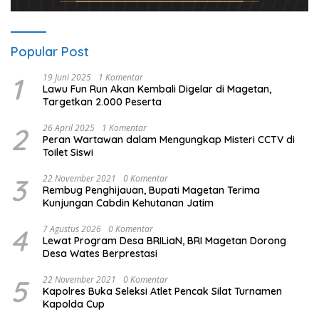
Popular Post
1
19 Juni 2025
1 Komentar
Lawu Fun Run Akan Kembali Digelar di Magetan,
Targetkan 2.000 Peserta
2
26 April 2025
1 Komentar
Peran Wartawan dalam Mengungkap Misteri CCTV di
Toilet Siswi
3
22 November 2021
0 Komentar
Rembug Penghijauan, Bupati Magetan Terima
Kunjungan Cabdin Kehutanan Jatim
4
7 Agustus 2026
0 Komentar
Lewat Program Desa BRILiaN, BRI Magetan Dorong
Desa Wates Berprestasi
5
22 November 2021
0 Komentar
Kapolres Buka Seleksi Atlet Pencak Silat Turnamen
Kapolda Cup