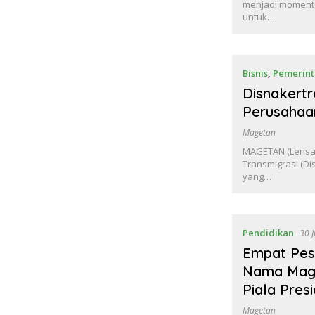
menjadi momentu
untuk…
Bisnis
,
Pemerin
Disnakertr
Perusahaa
Magetan
MAGETAN (Lensam
Transmigrasi (D
yang…
Pendidikan
30 
Empat Pes
Nama Mage
Piala Pres
Magetan