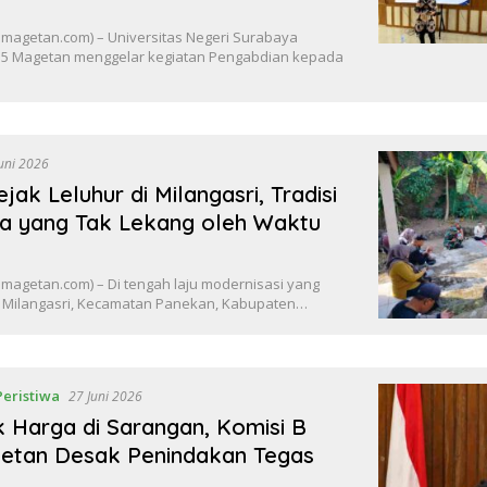
agetan.com) – Universitas Negeri Surabaya
 5 Magetan menggelar kegiatan Pengabdian kepada
uni 2026
jak Leluhur di Milangasri, Tradisi
sa yang Tak Lekang oleh Waktu
agetan.com) – Di tengah laju modernisasi yang
a Milangasri, Kecamatan Panekan, Kabupaten…
Peristiwa
27 Juni 2026
k Harga di Sarangan, Komisi B
tan Desak Penindakan Tegas