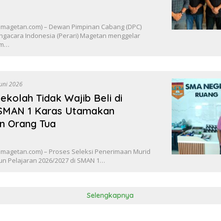
magetan.com) – Dewan Pimpinan Cabang (DPC)
gacara Indonesia (Perari) Magetan menggelar
am…
Juni 2026
kolah Tidak Wajib Beli di
 SMAN 1 Karas Utamakan
 Orang Tua
agetan.com) – Proses Seleksi Penerimaan Murid
un Pelajaran 2026/2027 di SMAN 1…
Selengkapnya