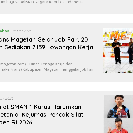
m bagi Kepolisian Negara Republik Indonesia
tahan
30 Juni 2026
ans Magetan Gelar Job Fair, 20
n Sediakan 2.159 Lowongan Kerja
agetan.com) – Dinas Tenaga Kerja dan
isnakertrans) Kabupaten Magetan menggelar Job Fair
Juni 2026
ilat SMAN 1 Karas Harumkan
tan di Kejurnas Pencak Silat
iden RI 2026