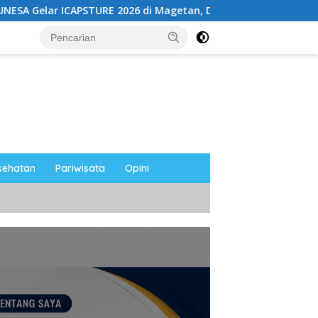
STURE 2026 di Magetan, Dorong Inovasi untuk Masa Depan Berk
sehatan
Pariwisata
Opini