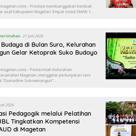
magetan.com) – Prestasi membanggakan kembali
jar asal Kabupaten Magetan. Empat siswa SMAN 1…
erintahan
27 Juni 2026
 Budaya di Bulan Suro, Kelurahan
gun Gelar Ketoprak Suko Budoyo
magetan.com) – Pemerintah Kelurahan
ecamatan Magetan, menggelar pertunjukan seni
juk “Dumadine Sukowinangun”…
Juni 2026
si Pedagogik melalui Pelatihan
JBL Tingkatkan Kompetensi
PAUD di Magetan