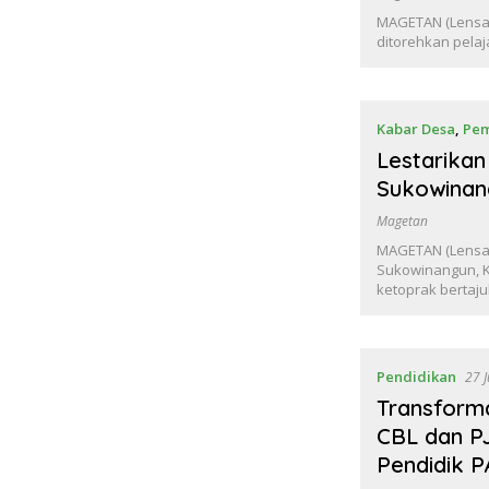
MAGETAN (Lensa
ditorehkan pela
Kabar Desa
,
Pem
Lestarikan
Sukowinan
Magetan
MAGETAN (Lensa
Sukowinangun, K
ketoprak berta
Pendidikan
27 
Transforma
CBL dan P
Pendidik 