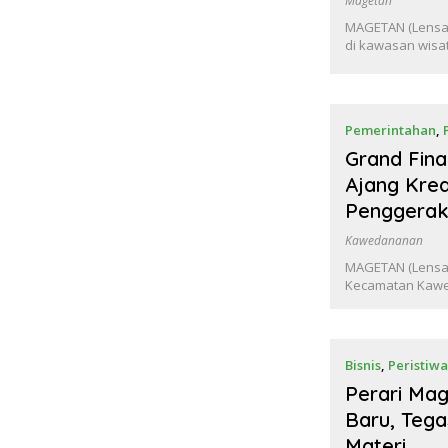
Magetan
MAGETAN (Lensam
di kawasan wisa
Pemerintahan
,
Grand Fin
Ajang Krea
Penggera
Kawedananan
MAGETAN (Lensam
Kecamatan Kawe
Bisnis
,
Peristiw
Perari Ma
Baru, Tega
Materi