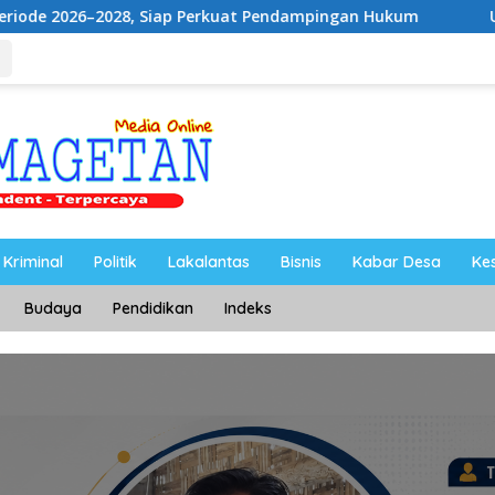
8, Siap Perkuat Pendampingan Hukum
UNESA Gelar ICAP
Kriminal
Politik
Lakalantas
Bisnis
Kabar Desa
Ke
Budaya
Pendidikan
Indeks