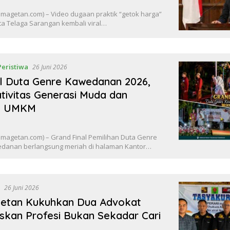
agetan.com) – Video dugaan praktik “getok harga”
ta Telaga Sarangan kembali viral…
Peristiwa
26 Juni 2026
al Duta Genre Kawedanan 2026,
tivitas Generasi Muda dan
k UMKM
agetan.com) – Grand Final Pemilihan Duta Genre
danan berlangsung meriah di halaman Kantor…
a
26 Juni 2026
getan Kukuhkan Dua Advokat
skan Profesi Bukan Sekadar Cari