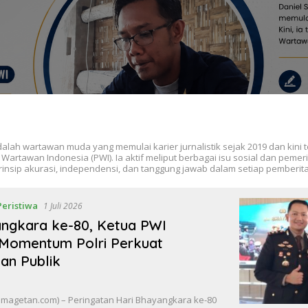
dalah wartawan muda yang memulai karier jurnalistik sejak 2019 dan kini 
Wartawan Indonesia (PWI). Ia aktif meliput berbagai isu sosial dan peme
nsip akurasi, independensi, dan tanggung jawab dalam setiap pemberit
Peristiwa
1 Juli 2026
angkara ke-80, Ketua PWI
 Momentum Polri Perkuat
an Publik
agetan.com) – Peringatan Hari Bhayangkara ke-80