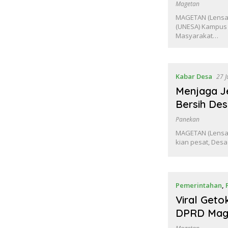
Magetan
MAGETAN (Lensam
(UNESA) Kampus
Masyarakat…
Kabar Desa
27 J
Menjaga Je
Bersih De
Panekan
MAGETAN (Lensam
kian pesat, Des
Pemerintahan
,
Viral Geto
DPRD Mage