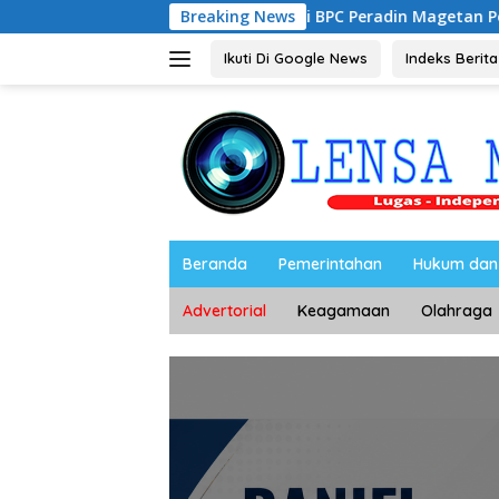
Langsung
biyanto, S.H Nahkodai BPC Peradin Magetan Periode 2026–202
Breaking News
ke
konten
Ikuti Di Google News
Indeks Berita
Beranda
Pemerintahan
Hukum dan 
Advertorial
Keagamaan
Olahraga