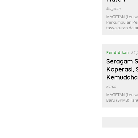
Magetan
MAGETAN (Lensa
Perkumpulan Pen
tasyakuran dal
Pendidikan
26 
Seragam Se
Koperasi,
Kemudahan
Karas
MAGETAN (Lensam
Baru (SPMB) Tah