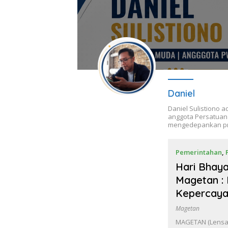
Daniel
Daniel Sulistiono a
anggota Persatuan 
mengedepankan pri
Pemerintahan
,
Hari Bhay
Magetan :
Kepercaya
Magetan
MAGETAN (Lensam