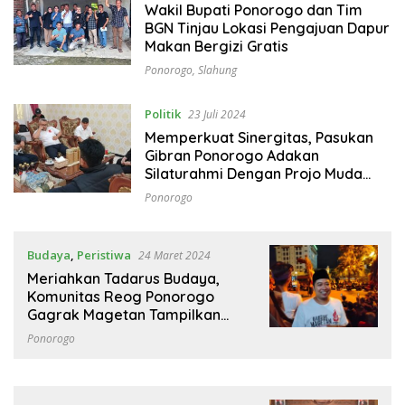
Wakil Bupati Ponorogo dan Tim
BGN Tinjau Lokasi Pengajuan Dapur
Makan Bergizi Gratis
Ponorogo
,
Slahung
Politik
23 Juli 2024
Memperkuat Sinergitas, Pasukan
Gibran Ponorogo Adakan
Silaturahmi Dengan Projo Muda
Ponorogo
Ponorogo
Budaya
,
Peristiwa
24 Maret 2024
Meriahkan Tadarus Budaya,
Komunitas Reog Ponorogo
Gagrak Magetan Tampilkan
Seni Kucingan
Ponorogo