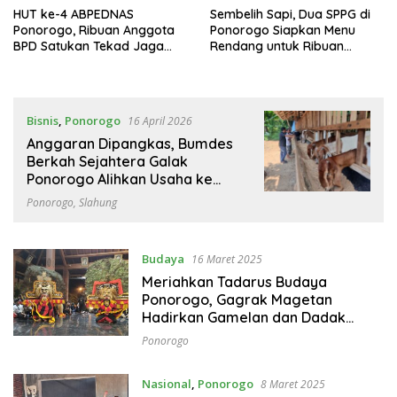
HUT ke-4 ABPEDNAS
Sembelih Sapi, Dua SPPG di
Ponorogo, Ribuan Anggota
Ponorogo Siapkan Menu
BPD Satukan Tekad Jaga
Rendang untuk Ribuan
Desa
Penerima
Bisnis
,
Ponorogo
16 April 2026
Anggaran Dipangkas, Bumdes
Berkah Sejahtera Galak
Ponorogo Alihkan Usaha ke
Penggemukan Kambing
Ponorogo
,
Slahung
Budaya
16 Maret 2025
Meriahkan Tadarus Budaya
Ponorogo, Gagrak Magetan
Hadirkan Gamelan dan Dadak
Merak Bersejarah
Ponorogo
Nasional
,
Ponorogo
8 Maret 2025