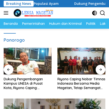
Langsung
elur dan Populasi Ayam
Breaking News
Dukung Pengembangan Kampus U
ke
konten
Beranda
Pemerintahan
Hukum dan Kriminal
Politik
Lakal
Ponorogo
Dukung Pengembangan
Riyono Caping Nobar Timnas
Kampus UNESA di Pusat
Indonesia Bersama Media
Kota, Riyono Caping:
Magetan, Tetap Semangat
Tingkatkan SDM dan
Meski Garuda Gagal Lolos
Gerakkan Ekonomi Magetan