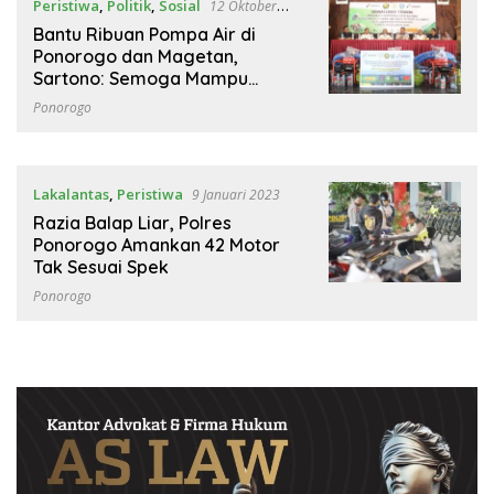
Peristiwa
,
Politik
,
Sosial
12 Oktober
2023
Bantu Ribuan Pompa Air di
Ponorogo dan Magetan,
Sartono: Semoga Mampu
Memajukan Para Petani
Ponorogo
Lakalantas
,
Peristiwa
9 Januari 2023
Razia Balap Liar, Polres
Ponorogo Amankan 42 Motor
Tak Sesuai Spek
Ponorogo