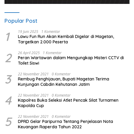
Popular Post
1
19 Juni 2025
1 Komentar
Lawu Fun Run Akan Kembali Digelar di Magetan,
Targetkan 2.000 Peserta
2
26 April 2025
1 Komentar
Peran Wartawan dalam Mengungkap Misteri CCTV di
Toilet Siswi
3
22 November 2021
0 Komentar
Rembug Penghijauan, Bupati Magetan Terima
Kunjungan Cabdin Kehutanan Jatim
4
22 November 2021
0 Komentar
Kapolres Buka Seleksi Atlet Pencak Silat Turnamen
Kapolda Cup
5
22 November 2021
0 Komentar
DPRD Gelar Paripurna Tentang Penjelasan Nota
Keuangan Raperda Tahun 2022