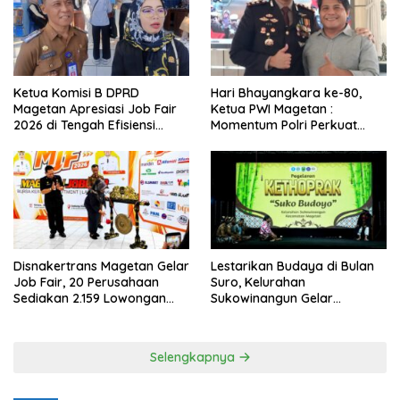
Ketua Komisi B DPRD
Hari Bhayangkara ke-80,
Magetan Apresiasi Job Fair
Ketua PWI Magetan :
2026 di Tengah Efisiensi
Momentum Polri Perkuat
Anggaran
Kepercayaan Publik
Disnakertrans Magetan Gelar
Lestarikan Budaya di Bulan
Job Fair, 20 Perusahaan
Suro, Kelurahan
Sediakan 2.159 Lowongan
Sukowinangun Gelar
Kerja
Ketoprak Suko Budoyo
Selengkapnya