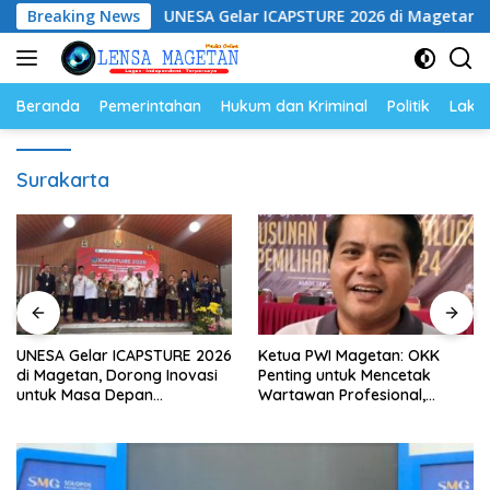
Langsung
kum
Breaking News
UNESA Gelar ICAPSTURE 2026 di Magetan, Dorong I
ke
konten
Beranda
Pemerintahan
Hukum dan Kriminal
Politik
Lakal
Surakarta
UNESA Gelar ICAPSTURE 2026
Ketua PWI Magetan: OKK
di Magetan, Dorong Inovasi
Penting untuk Mencetak
untuk Masa Depan
Wartawan Profesional,
Berkelanjutan
Berintegritas dan Terpercaya