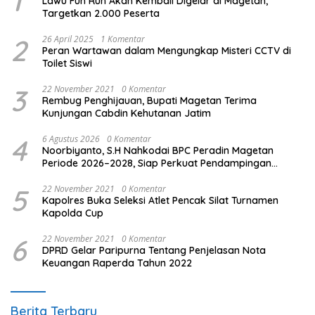
1
Lawu Fun Run Akan Kembali Digelar di Magetan,
Targetkan 2.000 Peserta
2
26 April 2025
1 Komentar
Peran Wartawan dalam Mengungkap Misteri CCTV di
Toilet Siswi
3
22 November 2021
0 Komentar
Rembug Penghijauan, Bupati Magetan Terima
Kunjungan Cabdin Kehutanan Jatim
4
6 Agustus 2026
0 Komentar
Noorbiyanto, S.H Nahkodai BPC Peradin Magetan
Periode 2026–2028, Siap Perkuat Pendampingan
Hukum
5
22 November 2021
0 Komentar
Kapolres Buka Seleksi Atlet Pencak Silat Turnamen
Kapolda Cup
6
22 November 2021
0 Komentar
DPRD Gelar Paripurna Tentang Penjelasan Nota
Keuangan Raperda Tahun 2022
Berita Terbaru