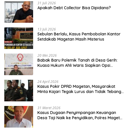
31 Juli 2026
Apakah Debt Collector Bisa Dipidana?
13 Juli 2026
Sebulan Berlalu, Kasus Pembobolan Kantor
Setdakab Magetan Masih Misterius
20 Mei 2026
Babak Baru Polemik Tanah di Desa Gerih:
Kuasa Hukum Ahli Waris Siapkan Opsi
Gugatan dan Audiensi ke Bupati
24 April 2026
Kasus Pokir DPRD Magetan, Masyarakat
Minta Kajari Tegak Lurus dan Tidak Tebang
Pilih
31 Maret 2026
Kasus Dugaan Penyimpangan Keuangan
Desa Taji Naik ke Penyidikan, Polres Magetan
Mulai Hitung Kerugian Negara