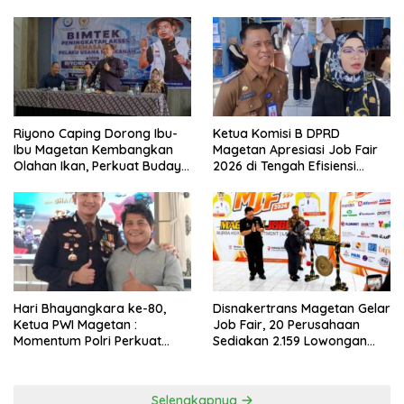
Riyono Caping Dorong Ibu-
Ketua Komisi B DPRD
Ibu Magetan Kembangkan
Magetan Apresiasi Job Fair
Olahan Ikan, Perkuat Budaya
2026 di Tengah Efisiensi
Gemar Makan Ikan
Anggaran
Hari Bhayangkara ke-80,
Disnakertrans Magetan Gelar
Ketua PWI Magetan :
Job Fair, 20 Perusahaan
Momentum Polri Perkuat
Sediakan 2.159 Lowongan
Kepercayaan Publik
Kerja
Selengkapnya