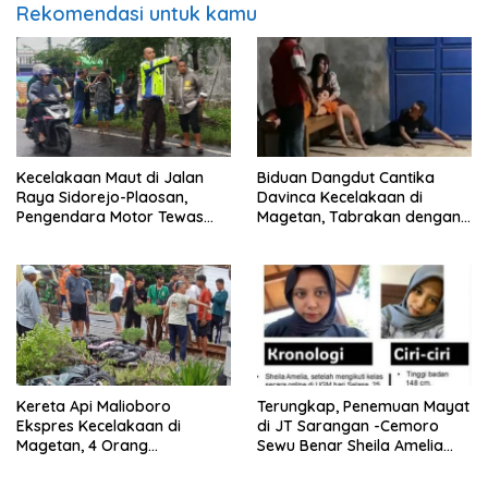
Rekomendasi untuk kamu
Kecelakaan Maut di Jalan
Biduan Dangdut Cantika
Raya Sidorejo-Plaosan,
Davinca Kecelakaan di
Pengendara Motor Tewas
Magetan, Tabrakan dengan
Terlindas Truk Tangki
Pemotor Tanpa Lampu
Kereta Api Malioboro
Terungkap, Penemuan Mayat
Ekspres Kecelakaan di
di JT Sarangan -Cemoro
Magetan, 4 Orang
Sewu Benar Sheila Amelia
Dikabarkan Meninggal
Cristanti