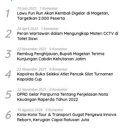
1
19 Juni 2025
1 Komentar
Lawu Fun Run Akan Kembali Digelar di Magetan,
Targetkan 2.000 Peserta
2
26 April 2025
1 Komentar
Peran Wartawan dalam Mengungkap Misteri CCTV di
Toilet Siswi
3
22 November 2021
0 Komentar
Rembug Penghijauan, Bupati Magetan Terima
Kunjungan Cabdin Kehutanan Jatim
4
22 November 2021
0 Komentar
Kapolres Buka Seleksi Atlet Pencak Silat Turnamen
Kapolda Cup
5
22 November 2021
0 Komentar
DPRD Gelar Paripurna Tentang Penjelasan Nota
Keuangan Raperda Tahun 2022
6
10 Agustus 2026
0 Komentar
Kota-Kota Tour & Transport Gugat Penyewa Innova
Reborn, Kerugian Capai Ratusan Juta