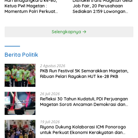
Hari Bhayangkara ke-80,
Disnakertrans Magetan Gelar
Ketua PWI Magetan :
Job Fair, 20 Perusahaan
Momentum Polri Perkuat
Sediakan 2.159 Lowongan
Kepercayaan Publik
Kerja
Selengkapnya
Berita Politik
2 Agustus 2026
PKB Run Festival 5K Semarakkan Magetan,
Ribuan Pelari Rayakan HUT ke-28 PKB
26 Juli 2026
Refleksi 30 Tahun Kudatuli, PDI Perjuangan
Magetan Soroti Ancaman Demokrasi dan
Tuntut Keadilan Korban
19 Juli 2026
Riyono Dukung Kolaborasi ICMI Ponorogo
untuk Perkuat Ekonomi Kerakyatan dan