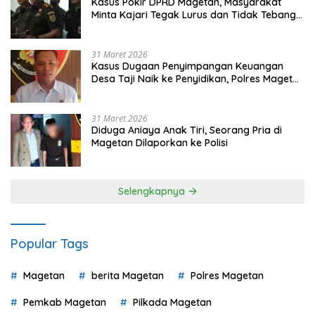
Kasus Pokir DPRD Magetan, Masyarakat
Minta Kajari Tegak Lurus dan Tidak Tebang
Pilih
31 Maret 2026
Kasus Dugaan Penyimpangan Keuangan
Desa Taji Naik ke Penyidikan, Polres Magetan
Mulai Hitung Kerugian Negara
31 Maret 2026
Diduga Aniaya Anak Tiri, Seorang Pria di
Magetan Dilaporkan ke Polisi
Selengkapnya
Popular Tags
Magetan
berita Magetan
Polres Magetan
Pemkab Magetan
Pilkada Magetan