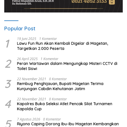
Popular Post
1
19 Juni 2025
1 Komentar
Lawu Fun Run Akan Kembali Digelar di Magetan,
Targetkan 2.000 Peserta
2
26 April 2025
1 Komentar
Peran Wartawan dalam Mengungkap Misteri CCTV di
Toilet Siswi
3
22 November 2021
0 Komentar
Rembug Penghijauan, Bupati Magetan Terima
Kunjungan Cabdin Kehutanan Jatim
4
22 November 2021
0 Komentar
Kapolres Buka Seleksi Atlet Pencak Silat Turnamen
Kapolda Cup
5
7 Agustus 2026
0 Komentar
Riyono Caping Dorong Ibu-Ibu Magetan Kembangkan