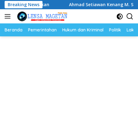
Langsung
mar Makan Ikan
Breaking News
Ahmad Setiawan Kenang M. Sholeh: Peju
ke
konten
Beranda
Pemerintahan
Hukum dan Kriminal
Politik
Lakal