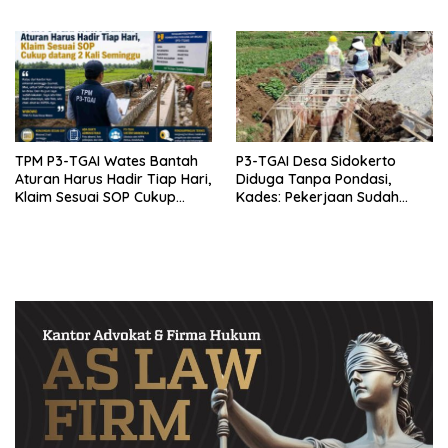
Proyek
Doktor untuk Keluarga dan
Institusinya
TPM P3-TGAI Wates Bantah
P3-TGAI Desa Sidokerto
Aturan Harus Hadir Tiap Hari,
Diduga Tanpa Pondasi,
Klaim Sesuai SOP Cukup
Kades: Pekerjaan Sudah
Datang 2 Kali Seminggu
Sesuai RAB TPM