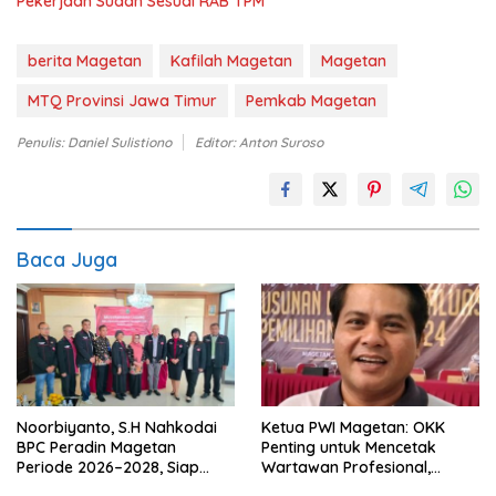
Pekerjaan Sudah Sesuai RAB TPM
berita Magetan
Kafilah Magetan
Magetan
MTQ Provinsi Jawa Timur
Pemkab Magetan
Penulis: Daniel Sulistiono
Editor: Anton Suroso
Baca Juga
Noorbiyanto, S.H Nahkodai
Ketua PWI Magetan: OKK
BPC Peradin Magetan
Penting untuk Mencetak
Periode 2026–2028, Siap
Wartawan Profesional,
Perkuat Pendampingan
Berintegritas dan Terpercaya