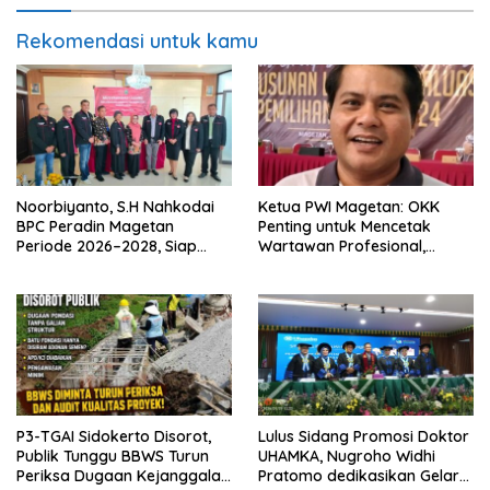
Rekomendasi untuk kamu
Noorbiyanto, S.H Nahkodai
Ketua PWI Magetan: OKK
BPC Peradin Magetan
Penting untuk Mencetak
Periode 2026–2028, Siap
Wartawan Profesional,
Perkuat Pendampingan
Berintegritas dan Terpercaya
Hukum
P3-TGAI Sidokerto Disorot,
Lulus Sidang Promosi Doktor
Publik Tunggu BBWS Turun
UHAMKA, Nugroho Widhi
Periksa Dugaan Kejanggalan
Pratomo dedikasikan Gelar