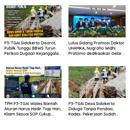
Hukum
P3-TGAI Sidokerto Disorot,
Lulus Sidang Promosi Doktor
Publik Tunggu BBWS Turun
UHAMKA, Nugroho Widhi
Periksa Dugaan Kejanggalan
Pratomo dedikasikan Gelar
Proyek
Doktor untuk Keluarga dan
Institusinya
TPM P3-TGAI Wates Bantah
P3-TGAI Desa Sidokerto
Aturan Harus Hadir Tiap Hari,
Diduga Tanpa Pondasi,
Klaim Sesuai SOP Cukup
Kades: Pekerjaan Sudah
Datang 2 Kali Seminggu
Sesuai RAB TPM