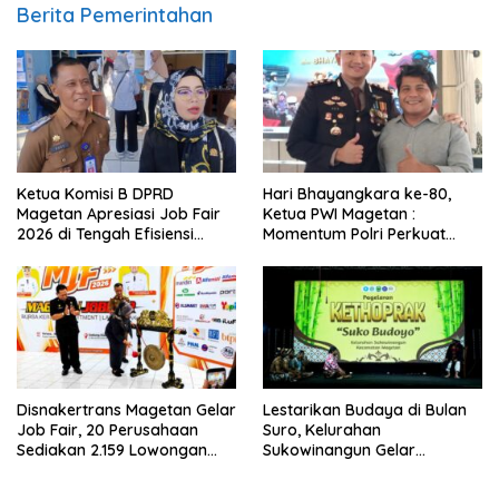
Berita Pemerintahan
Ketua Komisi B DPRD
Hari Bhayangkara ke-80,
Magetan Apresiasi Job Fair
Ketua PWI Magetan :
2026 di Tengah Efisiensi
Momentum Polri Perkuat
Anggaran
Kepercayaan Publik
Disnakertrans Magetan Gelar
Lestarikan Budaya di Bulan
Job Fair, 20 Perusahaan
Suro, Kelurahan
Sediakan 2.159 Lowongan
Sukowinangun Gelar
Kerja
Ketoprak Suko Budoyo