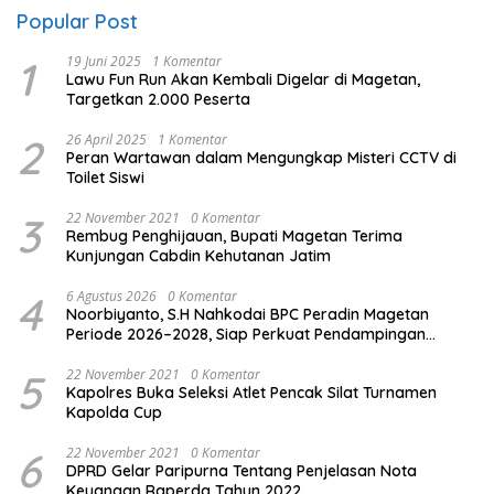
Popular Post
1
19 Juni 2025
1 Komentar
Lawu Fun Run Akan Kembali Digelar di Magetan,
Targetkan 2.000 Peserta
2
26 April 2025
1 Komentar
Peran Wartawan dalam Mengungkap Misteri CCTV di
Toilet Siswi
3
22 November 2021
0 Komentar
Rembug Penghijauan, Bupati Magetan Terima
Kunjungan Cabdin Kehutanan Jatim
4
6 Agustus 2026
0 Komentar
Noorbiyanto, S.H Nahkodai BPC Peradin Magetan
Periode 2026–2028, Siap Perkuat Pendampingan
Hukum
5
22 November 2021
0 Komentar
Kapolres Buka Seleksi Atlet Pencak Silat Turnamen
Kapolda Cup
6
22 November 2021
0 Komentar
DPRD Gelar Paripurna Tentang Penjelasan Nota
Keuangan Raperda Tahun 2022