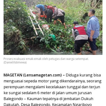
Proses evakuasi emak-emak oleh petugas dan warga setempat.
(Daniel/Istimewa)
MAGETAN (Lensamagetan.com) –
Diduga kurang bisa
menguasai sepeda motor yang dikendarainya, seorang
perempuan mengalami kecelakaan tunggal dan terjun
ke sungai sedalam 6 meter di jalan umum jurusan
Balegondo – Kauman tepatnya di jembatan Dukuh
Dakutah, Desa Balegondo, Kecamatan Ngariboyo