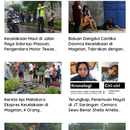
Kecelakaan Maut di Jalan
Biduan Dangdut Cantika
Raya Sidorejo-Plaosan,
Davinca Kecelakaan di
Pengendara Motor Tewas
Magetan, Tabrakan dengan
Terlindas Truk Tangki
Pemotor Tanpa Lampu
Kereta Api Malioboro
Terungkap, Penemuan Mayat
Ekspres Kecelakaan di
di JT Sarangan -Cemoro
Magetan, 4 Orang
Sewu Benar Sheila Amelia
Dikabarkan Meninggal
Cristanti