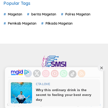
Popular Tags
Magetan
berita Magetan
Polres Magetan
Pemkab Magetan
Pilkada Magetan
Indeks
Kode Etik
Privacy Policy
Redaksi
Disclaimer
Pedoman Media Siber
Kode Perilaku Perusahaan Pers
Copyright©LensaMagetan.com | Powered By
seopage.one