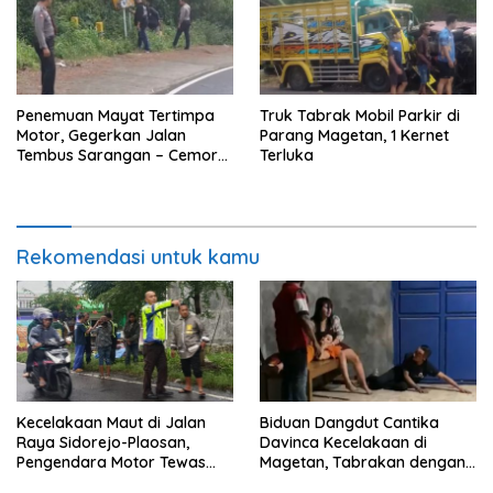
Penemuan Mayat Tertimpa
Truk Tabrak Mobil Parkir di
Motor, Gegerkan Jalan
Parang Magetan, 1 Kernet
Tembus Sarangan – Cemoro
Terluka
Sewu
Rekomendasi untuk kamu
Kecelakaan Maut di Jalan
Biduan Dangdut Cantika
Raya Sidorejo-Plaosan,
Davinca Kecelakaan di
Pengendara Motor Tewas
Magetan, Tabrakan dengan
Terlindas Truk Tangki
Pemotor Tanpa Lampu