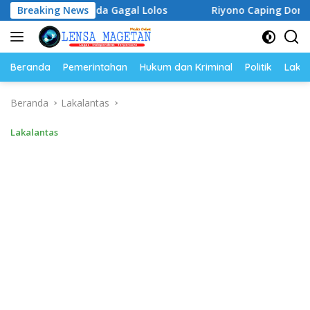
Langsung
Garuda Gagal Lolos
Breaking News
Riyono Caping Dorong Ibu-Ibu Ma
ke
konten
Beranda
Pemerintahan
Hukum dan Kriminal
Politik
Lakal
Beranda
Lakalantas
Lakalantas