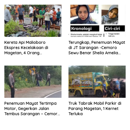
Kereta Api Malioboro
Terungkap, Penemuan Mayat
Ekspres Kecelakaan di
di JT Sarangan -Cemoro
Magetan, 4 Orang
Sewu Benar Sheila Amelia
Dikabarkan Meninggal
Cristanti
Penemuan Mayat Tertimpa
Truk Tabrak Mobil Parkir di
Motor, Gegerkan Jalan
Parang Magetan, 1 Kernet
Tembus Sarangan – Cemoro
Terluka
Sewu