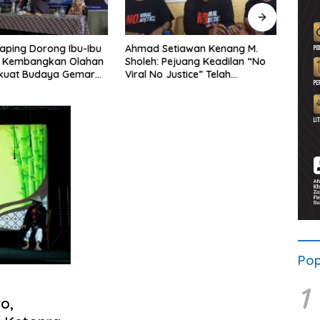
aping Dorong Ibu-Ibu
Ahmad Setiawan Kenang M.
Lewa
 Kembangkan Olahan
Sholeh: Pejuang Keadilan “No
BRI 
rkuat Budaya Gemar
Viral No Justice” Telah
Wates
kan
Berpulang
Pop
1
o,