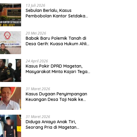
13 Juli 2026
Sebulan Berlalu, Kasus
Pembobolan Kantor Setdakab
Magetan Masih Misterius
20 Mei 2026
Babak Baru Polemik Tanah di
Desa Gerih: Kuasa Hukum Ahli
Waris Siapkan Opsi Gugatan
dan Audiensi ke Bupati
24 April 2026
Kasus Pokir DPRD Magetan,
Masyarakat Minta Kajari Tegak
Lurus dan Tidak Tebang Pilih
31 Maret 2026
Kasus Dugaan Penyimpangan
Keuangan Desa Taji Naik ke
Penyidikan, Polres Magetan
Mulai Hitung Kerugian Negara
31 Maret 2026
Diduga Aniaya Anak Tiri,
Seorang Pria di Magetan
Dilaporkan ke Polisi