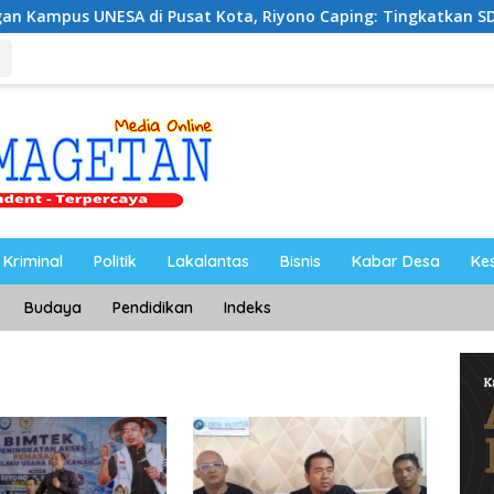
di Pusat Kota, Riyono Caping: Tingkatkan SDM dan Gerakka
Kriminal
Politik
Lakalantas
Bisnis
Kabar Desa
Ke
Budaya
Pendidikan
Indeks