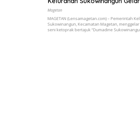
Kelurahan Sukowinangun Gela
Suko Budoyo
Magetan
MAGETAN (Lensamagetan.com) – Pemerintah Ke
Sukowinangun, Kecamatan Magetan, menggelar
seni ketoprak bertajuk “Dumadine Sukowinang