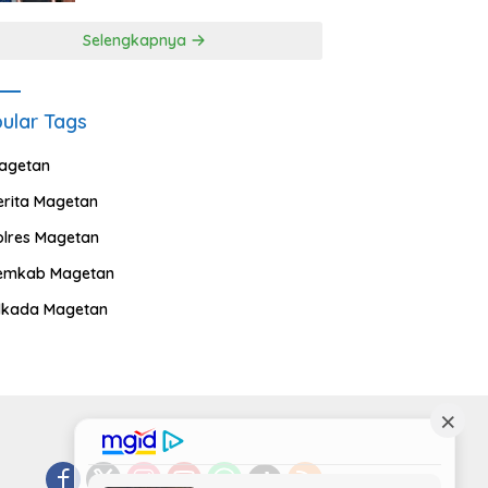
Selengkapnya
ular Tags
agetan
erita Magetan
olres Magetan
emkab Magetan
ilkada Magetan