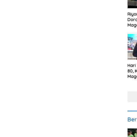
Riyo
Doro
Mag
Kem
Ikan
Gem
Hari
80, 
Mag
Polr
Kepe
Ber