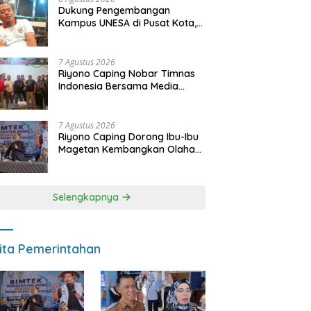
Dukung Pengembangan
Kampus UNESA di Pusat Kota,
Riyono Caping: Tingkatkan
SDM dan Gerakkan Ekonomi
Magetan
7 Agustus 2026
Riyono Caping Nobar Timnas
Indonesia Bersama Media
Magetan, Tetap Semangat
Meski Garuda Gagal Lolos
7 Agustus 2026
Riyono Caping Dorong Ibu-Ibu
Magetan Kembangkan Olahan
Ikan, Perkuat Budaya Gemar
Makan Ikan
Selengkapnya
ita Pemerintahan