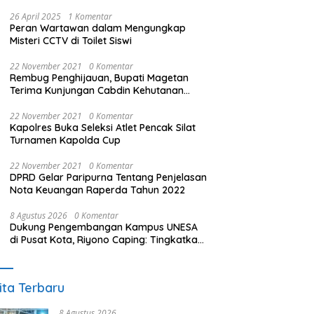
26 April 2025
1 Komentar
Peran Wartawan dalam Mengungkap
Misteri CCTV di Toilet Siswi
22 November 2021
0 Komentar
Rembug Penghijauan, Bupati Magetan
Terima Kunjungan Cabdin Kehutanan
Jatim
22 November 2021
0 Komentar
Kapolres Buka Seleksi Atlet Pencak Silat
Turnamen Kapolda Cup
22 November 2021
0 Komentar
DPRD Gelar Paripurna Tentang Penjelasan
Nota Keuangan Raperda Tahun 2022
8 Agustus 2026
0 Komentar
Dukung Pengembangan Kampus UNESA
di Pusat Kota, Riyono Caping: Tingkatkan
SDM dan Gerakkan Ekonomi Magetan
ita Terbaru
8 Agustus 2026