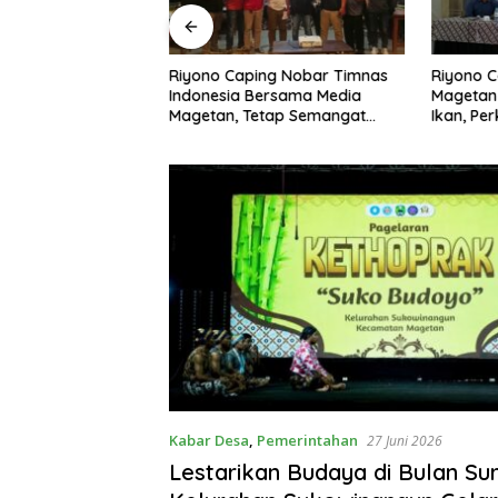
ngembangan
Riyono Caping Nobar Timnas
Riyono C
A di Pusat Kota,
Indonesia Bersama Media
Magetan
ng: Tingkatkan
Magetan, Tetap Semangat
Ikan, Pe
rakkan Ekonomi
Meski Garuda Gagal Lolos
Makan I
Kabar Desa
,
Pemerintahan
27 Juni 2026
Lestarikan Budaya di Bulan Sur