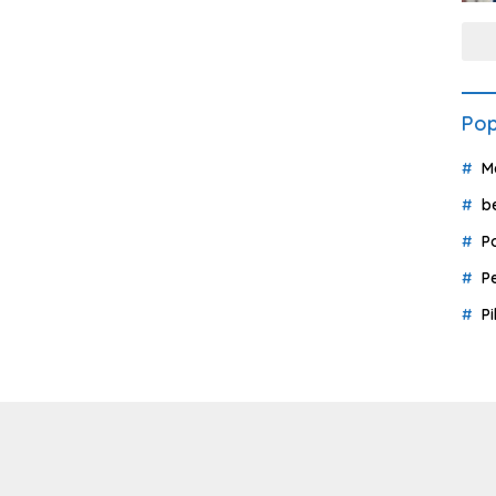
Pop
M
b
P
P
P