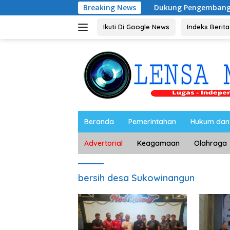
Langsung
Breaking News
Dukung Pengembangan Kampus UNESA 
ke
konten
Ikuti Di Google News
Indeks Berita
Beranda
Pemerintahan
Hukum dan 
Advertorial
Keagamaan
Olahraga
bersih desa Sukowinangun