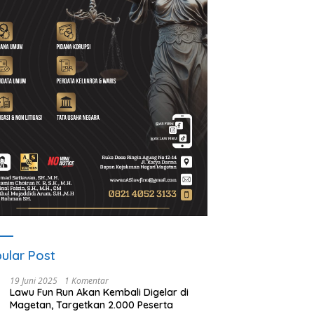
t Program Desa BRILiaN,
Noorbiyanto, S.H Nahkodai BPC
U
Magetan Dorong Desa
Peradin Magetan Periode
d
 Berprestasi
2026–2028, Siap Perkuat
u
Pendampingan Hukum
B
ular Post
19 Juni 2025
1 Komentar
Lawu Fun Run Akan Kembali Digelar di
Magetan, Targetkan 2.000 Peserta