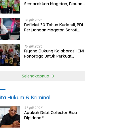
Semarakkan Magetan, Ribuan
Pelari Rayakan HUT ke-28 PKB
26 Juli 2026
Refleksi 30 Tahun Kudatuli, PDI
Perjuangan Magetan Soroti
Ancaman Demokrasi dan
Tuntut Keadilan Korban
19 Juli 2026
Riyono Dukung Kolaborasi ICMI
Ponorogo untuk Perkuat
Ekonomi Kerakyatan dan
UMKM
Selengkapnya
ita Hukum & Kriminal
31 Juli 2026
Apakah Debt Collector Bisa
Dipidana?