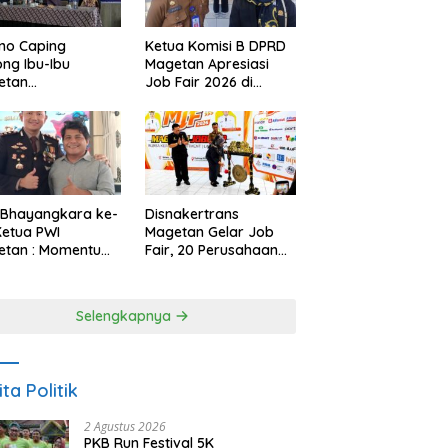
no Caping
Ketua Komisi B DPRD
ng Ibu-Ibu
Magetan Apresiasi
etan
Job Fair 2026 di
bangkan Olahan
Tengah Efisiensi
, Perkuat Budaya
Anggaran
ar Makan Ikan
 Bhayangkara ke-
Disnakertrans
Ketua PWI
Magetan Gelar Job
etan : Momentum
Fair, 20 Perusahaan
i Perkuat
Sediakan 2.159
rcayaan Publik
Lowongan Kerja
Selengkapnya
ita Politik
2 Agustus 2026
PKB Run Festival 5K