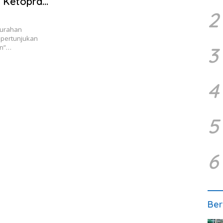
r Ketoprak
2
lurahan
 pertunjukan
un”…
3
4
5
6
Ber