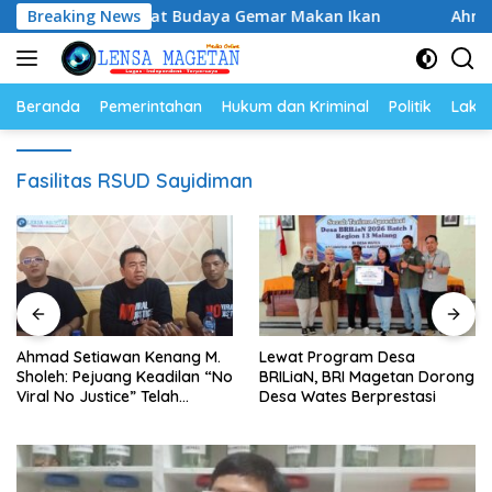
Langsung
Ikan, Perkuat Budaya Gemar Makan Ikan
Breaking News
Ahmad Setiawa
ke
konten
Beranda
Pemerintahan
Hukum dan Kriminal
Politik
Lakal
Fasilitas RSUD Sayidiman
Ahmad Setiawan Kenang M.
Lewat Program Desa
Sholeh: Pejuang Keadilan “No
BRILiaN, BRI Magetan Dorong
Viral No Justice” Telah
Desa Wates Berprestasi
Berpulang