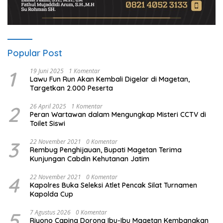
Popular Post
1
19 Juni 2025
1 Komentar
Lawu Fun Run Akan Kembali Digelar di Magetan,
Targetkan 2.000 Peserta
2
26 April 2025
1 Komentar
Peran Wartawan dalam Mengungkap Misteri CCTV di
Toilet Siswi
3
22 November 2021
0 Komentar
Rembug Penghijauan, Bupati Magetan Terima
Kunjungan Cabdin Kehutanan Jatim
4
22 November 2021
0 Komentar
Kapolres Buka Seleksi Atlet Pencak Silat Turnamen
Kapolda Cup
5
7 Agustus 2026
0 Komentar
Riyono Caping Dorong Ibu-Ibu Magetan Kembangkan