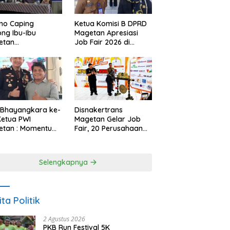
no Caping
Ketua Komisi B DPRD
ng Ibu-Ibu
Magetan Apresiasi
etan
Job Fair 2026 di
bangkan Olahan
Tengah Efisiensi
, Perkuat Budaya
Anggaran
ar Makan Ikan
 Bhayangkara ke-
Disnakertrans
Ketua PWI
Magetan Gelar Job
etan : Momentum
Fair, 20 Perusahaan
i Perkuat
Sediakan 2.159
rcayaan Publik
Lowongan Kerja
Selengkapnya
ita Politik
2 Agustus 2026
PKB Run Festival 5K