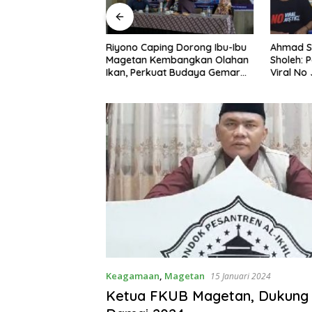
ng Nobar Timnas
Riyono Caping Dorong Ibu-Ibu
Ahmad S
ersama Media
Magetan Kembangkan Olahan
Sholeh: 
etap Semangat
Ikan, Perkuat Budaya Gemar
Viral No 
a Gagal Lolos
Makan Ikan
Berpula
Keagamaan
,
Magetan
15 Januari 2024
Ketua FKUB Magetan, Dukung 