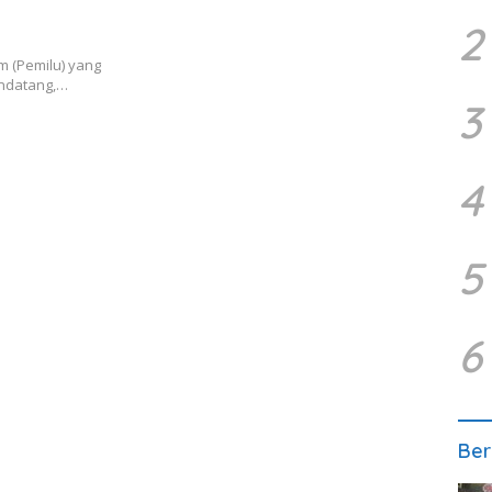
2
 (Pemilu) yang
endatang,…
3
4
5
6
Ber