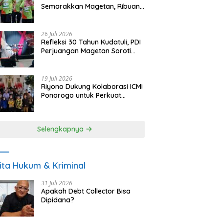
Semarakkan Magetan, Ribuan
Pelari Rayakan HUT ke-28 PKB
26 Juli 2026
Refleksi 30 Tahun Kudatuli, PDI
Perjuangan Magetan Soroti
Ancaman Demokrasi dan
Tuntut Keadilan Korban
19 Juli 2026
Riyono Dukung Kolaborasi ICMI
Ponorogo untuk Perkuat
Ekonomi Kerakyatan dan
UMKM
Selengkapnya
ita Hukum & Kriminal
31 Juli 2026
Apakah Debt Collector Bisa
Dipidana?