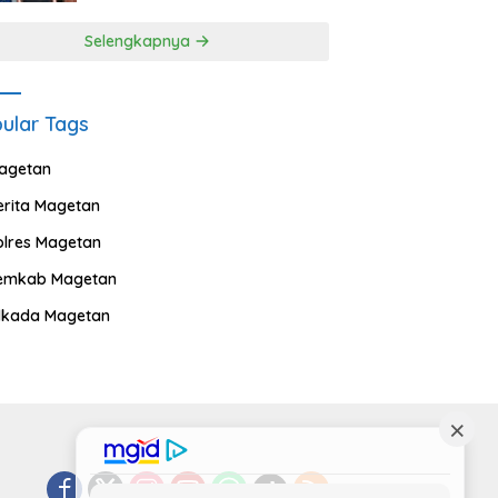
Selengkapnya
ular Tags
agetan
erita Magetan
olres Magetan
emkab Magetan
ilkada Magetan