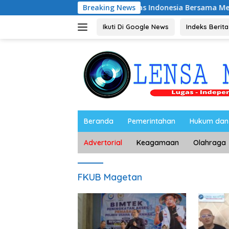
Langsung
iyono Caping Nobar Timnas Indonesia Bersama Media Magetan,
Breaking News
ke
konten
Ikuti Di Google News
Indeks Berita
Beranda
Pemerintahan
Hukum dan 
Advertorial
Keagamaan
Olahraga
FKUB Magetan