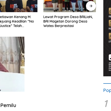
etiawan Kenang M.
Lewat Program Desa BRILiaN,
Noorb
Pejuang Keadilan “No
BRI Magetan Dorong Desa
Perad
Justice” Telah
Wates Berprestasi
2026–
ng
Pend
Pop
1
Pemilu