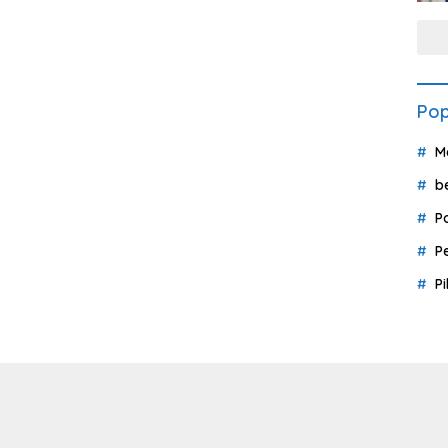
Pop
M
b
P
P
P