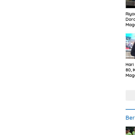
Riyo
Doro
Mag
Kem
Ikan
Gem
Hari
80, 
Mag
Polr
Kepe
Ber