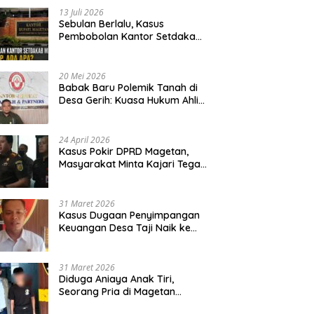
13 Juli 2026
Sebulan Berlalu, Kasus
Pembobolan Kantor Setdakab
Magetan Masih Misterius
20 Mei 2026
Babak Baru Polemik Tanah di
Desa Gerih: Kuasa Hukum Ahli
Waris Siapkan Opsi Gugatan
dan Audiensi ke Bupati
24 April 2026
Kasus Pokir DPRD Magetan,
Masyarakat Minta Kajari Tegak
Lurus dan Tidak Tebang Pilih
31 Maret 2026
Kasus Dugaan Penyimpangan
Keuangan Desa Taji Naik ke
Penyidikan, Polres Magetan
Mulai Hitung Kerugian Negara
31 Maret 2026
Diduga Aniaya Anak Tiri,
Seorang Pria di Magetan
Dilaporkan ke Polisi