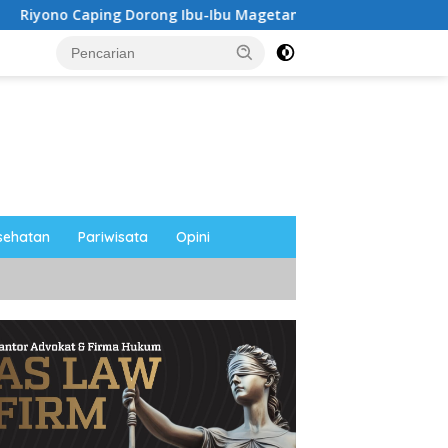
ping Dorong Ibu-Ibu Magetan Kembangkan Olahan Ikan, Perku
sehatan
Pariwisata
Opini