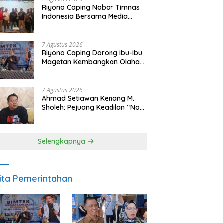
Riyono Caping Nobar Timnas
Indonesia Bersama Media
Magetan, Tetap Semangat
Meski Garuda Gagal Lolos
7 Agustus 2026
Riyono Caping Dorong Ibu-Ibu
Magetan Kembangkan Olahan
Ikan, Perkuat Budaya Gemar
Makan Ikan
7 Agustus 2026
Ahmad Setiawan Kenang M.
Sholeh: Pejuang Keadilan “No
Viral No Justice” Telah
Berpulang
Selengkapnya
ita Pemerintahan