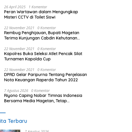
26 April 2025
1 Komentar
Peran Wartawan dalam Mengungkap
Misteri CCTV di Toilet Siswi
22 November 2021
0 Komentar
Rembug Penghijauan, Bupati Magetan
Terima Kunjungan Cabdin Kehutanan
Jatim
22 November 2021
0 Komentar
Kapolres Buka Seleksi Atlet Pencak Silat
Turnamen Kapolda Cup
22 November 2021
0 Komentar
DPRD Gelar Paripurna Tentang Penjelasan
Nota Keuangan Raperda Tahun 2022
7 Agustus 2026
0 Komentar
Riyono Caping Nobar Timnas Indonesia
Bersama Media Magetan, Tetap
Semangat Meski Garuda Gagal Lolos
ita Terbaru
7 Agustus 2026