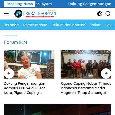
Langsung
r dan Populasi Ayam
Breaking News
Dukung Pengembangan Kampus UNES
ke
konten
Beranda
Pemerintahan
Hukum dan Kriminal
Politik
Lakal
Forum IKM
Dukung Pengembangan
Riyono Caping Nobar Timnas
Kampus UNESA di Pusat
Indonesia Bersama Media
Kota, Riyono Caping:
Magetan, Tetap Semangat
Tingkatkan SDM dan
Meski Garuda Gagal Lolos
Gerakkan Ekonomi Magetan