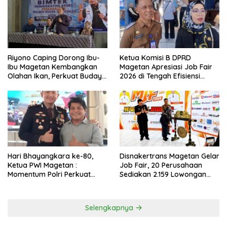
Riyono Caping Dorong Ibu-
Ketua Komisi B DPRD
Ibu Magetan Kembangkan
Magetan Apresiasi Job Fair
Olahan Ikan, Perkuat Budaya
2026 di Tengah Efisiensi
Gemar Makan Ikan
Anggaran
Hari Bhayangkara ke-80,
Disnakertrans Magetan Gelar
Ketua PWI Magetan :
Job Fair, 20 Perusahaan
Momentum Polri Perkuat
Sediakan 2.159 Lowongan
Kepercayaan Publik
Kerja
Selengkapnya