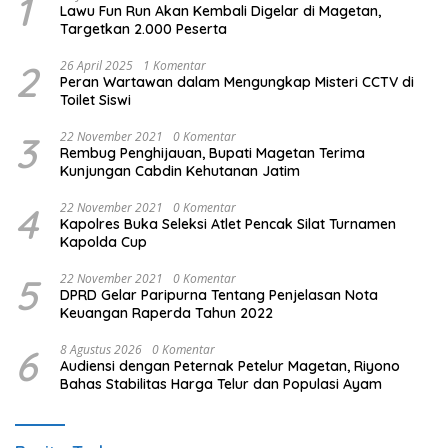
1
Lawu Fun Run Akan Kembali Digelar di Magetan,
Targetkan 2.000 Peserta
2
26 April 2025
1 Komentar
Peran Wartawan dalam Mengungkap Misteri CCTV di
Toilet Siswi
3
22 November 2021
0 Komentar
Rembug Penghijauan, Bupati Magetan Terima
Kunjungan Cabdin Kehutanan Jatim
4
22 November 2021
0 Komentar
Kapolres Buka Seleksi Atlet Pencak Silat Turnamen
Kapolda Cup
5
22 November 2021
0 Komentar
DPRD Gelar Paripurna Tentang Penjelasan Nota
Keuangan Raperda Tahun 2022
6
8 Agustus 2026
0 Komentar
Audiensi dengan Peternak Petelur Magetan, Riyono
Bahas Stabilitas Harga Telur dan Populasi Ayam