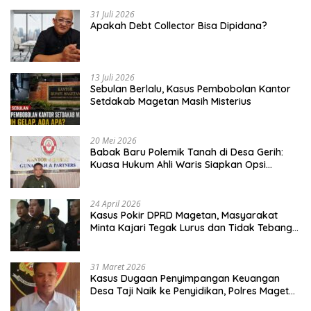
31 Juli 2026
Apakah Debt Collector Bisa Dipidana?
13 Juli 2026
Sebulan Berlalu, Kasus Pembobolan Kantor
Setdakab Magetan Masih Misterius
20 Mei 2026
Babak Baru Polemik Tanah di Desa Gerih:
Kuasa Hukum Ahli Waris Siapkan Opsi
Gugatan dan Audiensi ke Bupati
24 April 2026
Kasus Pokir DPRD Magetan, Masyarakat
Minta Kajari Tegak Lurus dan Tidak Tebang
Pilih
31 Maret 2026
Kasus Dugaan Penyimpangan Keuangan
Desa Taji Naik ke Penyidikan, Polres Magetan
Mulai Hitung Kerugian Negara