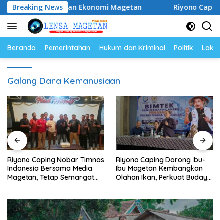
Langsung
dan Gerakkan Ekonomi Magetan
Breaking News
Riyono Caping Nobar 
ke
konten
Beranda
Pemerintahan
Hukum dan Kriminal
Politik
Lakal
Galang Dana Kemanusiaan
Riyono Caping Nobar Timnas
Riyono Caping Dorong Ibu-
Indonesia Bersama Media
Ibu Magetan Kembangkan
Magetan, Tetap Semangat
Olahan Ikan, Perkuat Budaya
Meski Garuda Gagal Lolos
Gemar Makan Ikan