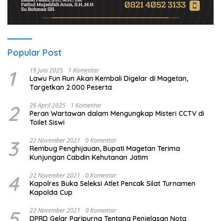
Popular Post
1
19 Juni 2025
1 Komentar
Lawu Fun Run Akan Kembali Digelar di Magetan,
Targetkan 2.000 Peserta
2
26 April 2025
1 Komentar
Peran Wartawan dalam Mengungkap Misteri CCTV di
Toilet Siswi
3
22 November 2021
0 Komentar
Rembug Penghijauan, Bupati Magetan Terima
Kunjungan Cabdin Kehutanan Jatim
4
22 November 2021
0 Komentar
Kapolres Buka Seleksi Atlet Pencak Silat Turnamen
Kapolda Cup
5
22 November 2021
0 Komentar
DPRD Gelar Paripurna Tentang Penjelasan Nota