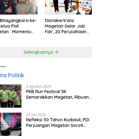
 Bhayangkara ke-
Disnakertrans
Ketua PWI
Magetan Gelar Job
etan : Momentum
Fair, 20 Perusahaan
i Perkuat
Sediakan 2.159
rcayaan Publik
Lowongan Kerja
Selengkapnya
ita Politik
2 Agustus 2026
PKB Run Festival 5K
Semarakkan Magetan, Ribuan
Pelari Rayakan HUT ke-28 PKB
26 Juli 2026
Refleksi 30 Tahun Kudatuli, PDI
Perjuangan Magetan Soroti
Ancaman Demokrasi dan
Tuntut Keadilan Korban