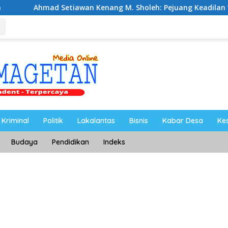
tiawan Kenang M. Sholeh: Pejuang Keadilan “No Viral No Justic
Kriminal
Politik
Lakalantas
Bisnis
Kabar Desa
Ke
Budaya
Pendidikan
Indeks