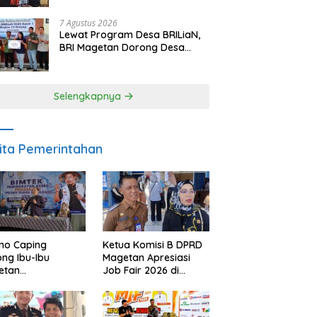
Berpulang
7 Agustus 2026
Lewat Program Desa BRILiaN,
BRI Magetan Dorong Desa
Wates Berprestasi
Selengkapnya
ita Pemerintahan
no Caping
Ketua Komisi B DPRD
ng Ibu-Ibu
Magetan Apresiasi
etan
Job Fair 2026 di
bangkan Olahan
Tengah Efisiensi
, Perkuat Budaya
Anggaran
ar Makan Ikan