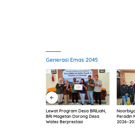
Generasi Emas 2045
awan Kenang M.
Lewat Program Desa BRILiaN,
Noorbiya
uang Keadilan “No
BRI Magetan Dorong Desa
Peradin 
ice” Telah
Wates Berprestasi
2026–202
Pendamp