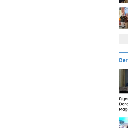
Ber
Riyo
Doro
Mag
Kem
Ikan
Gem