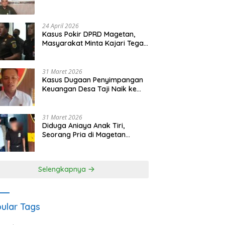
Waris Siapkan Opsi Gugatan
dan Audiensi ke Bupati
24 April 2026
Kasus Pokir DPRD Magetan,
Masyarakat Minta Kajari Tegak
Lurus dan Tidak Tebang Pilih
31 Maret 2026
Kasus Dugaan Penyimpangan
Keuangan Desa Taji Naik ke
Penyidikan, Polres Magetan
Mulai Hitung Kerugian Negara
31 Maret 2026
Diduga Aniaya Anak Tiri,
Seorang Pria di Magetan
Dilaporkan ke Polisi
Selengkapnya
ular Tags