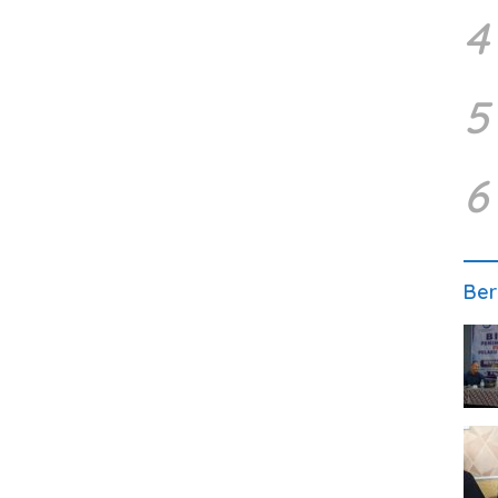
4
5
6
Ber