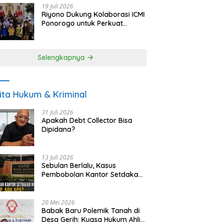
19 Juli 2026
Riyono Dukung Kolaborasi ICMI
Ponorogo untuk Perkuat
Ekonomi Kerakyatan dan
UMKM
Selengkapnya
ita Hukum & Kriminal
31 Juli 2026
Apakah Debt Collector Bisa
Dipidana?
13 Juli 2026
Sebulan Berlalu, Kasus
Pembobolan Kantor Setdakab
Magetan Masih Misterius
20 Mei 2026
Babak Baru Polemik Tanah di
Desa Gerih: Kuasa Hukum Ahli