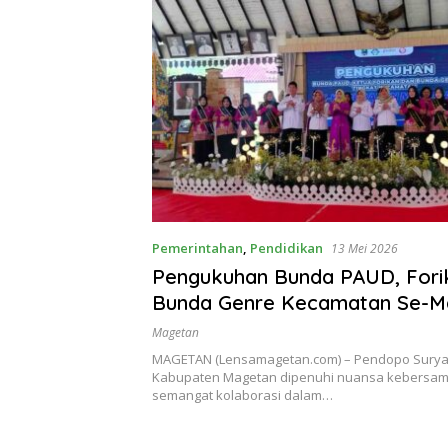
Pemerintahan
,
Pendidikan
13 Mei 2026
Pengukuhan Bunda PAUD, Fori
Bunda Genre Kecamatan Se-M
Perkuat Kolaborasi Bangun Ge
Magetan
Emas
MAGETAN (Lensamagetan.com) – Pendopo Sury
Kabupaten Magetan dipenuhi nuansa kebersa
semangat kolaborasi dalam…