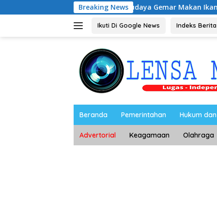
Langsung
han Ikan, Perkuat Budaya Gemar Makan Ikan
Breaking News
Ahmad Se
ke
konten
Ikuti Di Google News
Indeks Berita
Beranda
Pemerintahan
Hukum dan 
Advertorial
Keagamaan
Olahraga