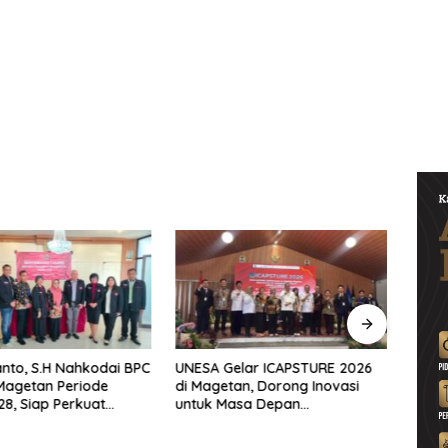
nto, S.H Nahkodai BPC
UNESA Gelar ICAPSTURE 2026
Ketu
Magetan Periode
di Magetan, Dorong Inovasi
Penti
8, Siap Perkuat
untuk Masa Depan
Warta
ingan Hukum
Berkelanjutan
Berin