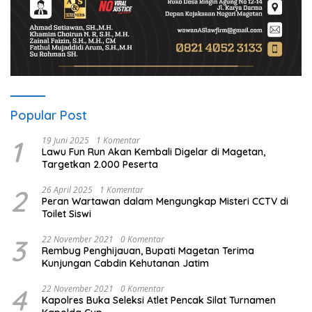
Popular Post
1
19 Juni 2025
1 Komentar
Lawu Fun Run Akan Kembali Digelar di Magetan,
Targetkan 2.000 Peserta
2
26 April 2025
1 Komentar
Peran Wartawan dalam Mengungkap Misteri CCTV di
Toilet Siswi
3
22 November 2021
0 Komentar
Rembug Penghijauan, Bupati Magetan Terima
Kunjungan Cabdin Kehutanan Jatim
4
22 November 2021
0 Komentar
Kapolres Buka Seleksi Atlet Pencak Silat Turnamen