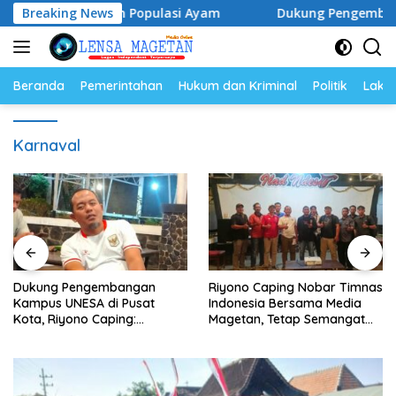
Langsung
a Telur dan Populasi Ayam
Breaking News
Dukung Pengembangan Kampu
ke
konten
Beranda
Pemerintahan
Hukum dan Kriminal
Politik
Lakal
Karnaval
Dukung Pengembangan
Riyono Caping Nobar Timnas
Kampus UNESA di Pusat
Indonesia Bersama Media
Kota, Riyono Caping:
Magetan, Tetap Semangat
Tingkatkan SDM dan
Meski Garuda Gagal Lolos
Gerakkan Ekonomi Magetan