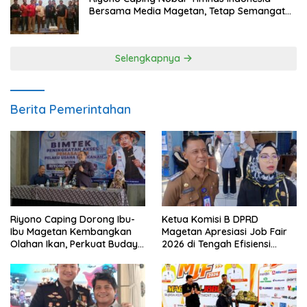
Bersama Media Magetan, Tetap Semangat
Meski Garuda Gagal Lolos
Selengkapnya
Berita Pemerintahan
Riyono Caping Dorong Ibu-
Ketua Komisi B DPRD
Ibu Magetan Kembangkan
Magetan Apresiasi Job Fair
Olahan Ikan, Perkuat Budaya
2026 di Tengah Efisiensi
Gemar Makan Ikan
Anggaran