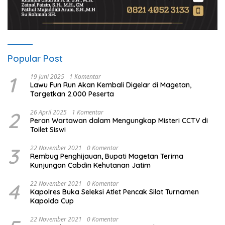
Popular Post
1
19 Juni 2025
1 Komentar
Lawu Fun Run Akan Kembali Digelar di Magetan,
Targetkan 2.000 Peserta
2
26 April 2025
1 Komentar
Peran Wartawan dalam Mengungkap Misteri CCTV di
Toilet Siswi
3
22 November 2021
0 Komentar
Rembug Penghijauan, Bupati Magetan Terima
Kunjungan Cabdin Kehutanan Jatim
4
22 November 2021
0 Komentar
Kapolres Buka Seleksi Atlet Pencak Silat Turnamen
Kapolda Cup
22 November 2021
0 Komentar