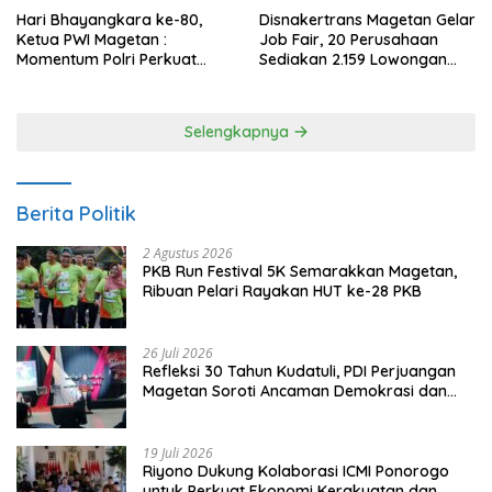
Hari Bhayangkara ke-80,
Disnakertrans Magetan Gelar
Ketua PWI Magetan :
Job Fair, 20 Perusahaan
Momentum Polri Perkuat
Sediakan 2.159 Lowongan
Kepercayaan Publik
Kerja
Selengkapnya
Berita Politik
2 Agustus 2026
PKB Run Festival 5K Semarakkan Magetan,
Ribuan Pelari Rayakan HUT ke-28 PKB
26 Juli 2026
Refleksi 30 Tahun Kudatuli, PDI Perjuangan
Magetan Soroti Ancaman Demokrasi dan
Tuntut Keadilan Korban
19 Juli 2026
Riyono Dukung Kolaborasi ICMI Ponorogo
untuk Perkuat Ekonomi Kerakyatan dan