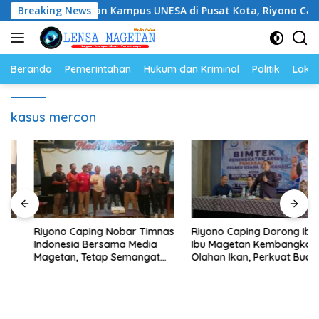
Langsung
gembangan Kampus UNESA di Pusat Kota, Riyono Caping: Tin
Breaking News
ke
konten
Beranda
Pemerintahan
Hukum dan Kriminal
Politik
Lakal
kasus mercon
Riyono Caping Nobar Timnas
Riyono Caping Dorong Ibu-
Indonesia Bersama Media
Ibu Magetan Kembangkan
Magetan, Tetap Semangat
Olahan Ikan, Perkuat Budaya
Meski Garuda Gagal Lolos
Gemar Makan Ikan