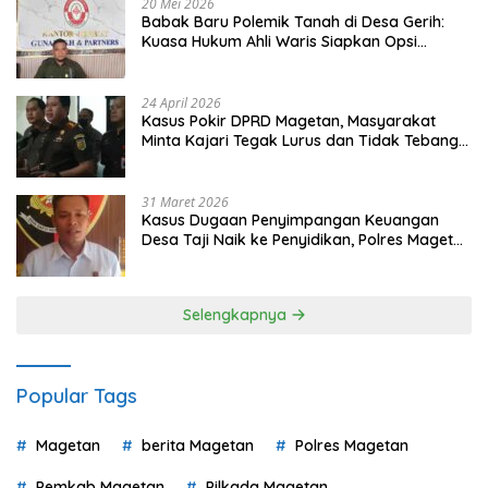
20 Mei 2026
Babak Baru Polemik Tanah di Desa Gerih:
Kuasa Hukum Ahli Waris Siapkan Opsi
Gugatan dan Audiensi ke Bupati
24 April 2026
Kasus Pokir DPRD Magetan, Masyarakat
Minta Kajari Tegak Lurus dan Tidak Tebang
Pilih
31 Maret 2026
Kasus Dugaan Penyimpangan Keuangan
Desa Taji Naik ke Penyidikan, Polres Magetan
Mulai Hitung Kerugian Negara
Selengkapnya
Popular Tags
Magetan
berita Magetan
Polres Magetan
Pemkab Magetan
Pilkada Magetan