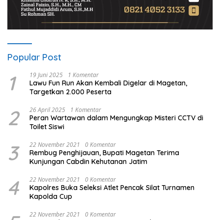
Popular Post
1
19 Juni 2025
1 Komentar
Lawu Fun Run Akan Kembali Digelar di Magetan,
Targetkan 2.000 Peserta
2
26 April 2025
1 Komentar
Peran Wartawan dalam Mengungkap Misteri CCTV di
Toilet Siswi
3
22 November 2021
0 Komentar
Rembug Penghijauan, Bupati Magetan Terima
Kunjungan Cabdin Kehutanan Jatim
4
22 November 2021
0 Komentar
Kapolres Buka Seleksi Atlet Pencak Silat Turnamen
Kapolda Cup
22 November 2021
0 Komentar