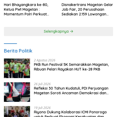
Hari Bhayangkara ke-80,
Disnakertrans Magetan Gelar
Ketua PWI Magetan :
Job Fair, 20 Perusahaan
Momentum Polri Perkuat
Sediakan 2.159 Lowongan
Kepercayaan Publik
Kerja
Selengkapnya
Berita Politik
2 Agustus 2026
PKB Run Festival 5K Semarakkan Magetan,
Ribuan Pelari Rayakan HUT ke-28 PKB
26 Juli 2026
Refleksi 30 Tahun Kudatuli, PDI Perjuangan
Magetan Soroti Ancaman Demokrasi dan
Tuntut Keadilan Korban
19 Juli 2026
Riyono Dukung Kolaborasi ICMI Ponorogo
untuk Perkuat Ekonomi Kerakyatan dan