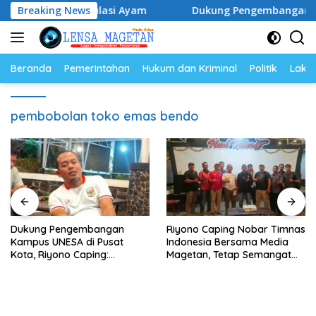
Langsung
r dan Populasi Ayam
Breaking News
Dukung Pengembangan Kampus UNE
ke
konten
Beranda
Pemerintahan
Hukum dan Kriminal
Politik
Lakal
pembobolan toko emas bendo
Dukung Pengembangan
Riyono Caping Nobar Timnas
Kampus UNESA di Pusat
Indonesia Bersama Media
Kota, Riyono Caping:
Magetan, Tetap Semangat
Tingkatkan SDM dan
Meski Garuda Gagal Lolos
Gerakkan Ekonomi Magetan