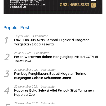
Popular Post
1
19 Juni 2025
1 Komentar
Lawu Fun Run Akan Kembali Digelar di Magetan,
Targetkan 2.000 Peserta
2
26 April 2025
1 Komentar
Peran Wartawan dalam Mengungkap Misteri CCTV di
Toilet Siswi
3
22 November 2021
0 Komentar
Rembug Penghijauan, Bupati Magetan Terima
Kunjungan Cabdin Kehutanan Jatim
4
22 November 2021
0 Komentar
Kapolres Buka Seleksi Atlet Pencak Silat Turnamen
Kapolda Cup
22 November 2021
0 Komentar