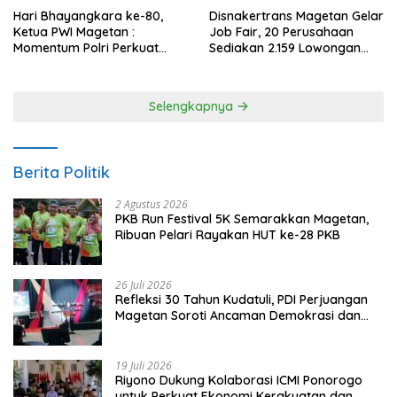
Hari Bhayangkara ke-80,
Disnakertrans Magetan Gelar
Ketua PWI Magetan :
Job Fair, 20 Perusahaan
Momentum Polri Perkuat
Sediakan 2.159 Lowongan
Kepercayaan Publik
Kerja
Selengkapnya
Berita Politik
2 Agustus 2026
PKB Run Festival 5K Semarakkan Magetan,
Ribuan Pelari Rayakan HUT ke-28 PKB
26 Juli 2026
Refleksi 30 Tahun Kudatuli, PDI Perjuangan
Magetan Soroti Ancaman Demokrasi dan
Tuntut Keadilan Korban
19 Juli 2026
Riyono Dukung Kolaborasi ICMI Ponorogo
untuk Perkuat Ekonomi Kerakyatan dan