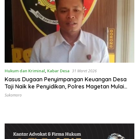
Hukum dan Kriminal
,
Kabar Desa
31 Maret 2026
Kasus Dugaan Penyimpangan Keuangan Desa
Taji Naik ke Penyidikan, Polres Magetan Mulai
Hitung Kerugian Negara
Sukomoro