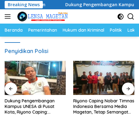
Langsung
opulasi Ayam
Breaking News
Dukung Pengembangan Kampus UNESA di 
ke
konten
Beranda
Pemerintahan
Hukum dan Kriminal
Politik
Lakal
Penyidikan Polisi
Dukung Pengembangan
Riyono Caping Nobar Timnas
Kampus UNESA di Pusat
Indonesia Bersama Media
Kota, Riyono Caping:
Magetan, Tetap Semangat
Tingkatkan SDM dan
Meski Garuda Gagal Lolos
Gerakkan Ekonomi Magetan