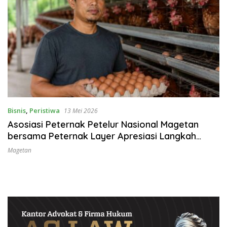
Bisnis
,
Peristiwa
13 Mei 2026
Asosiasi Peternak Petelur Nasional Magetan
bersama Peternak Layer Apresiasi Langkah
Cepat Pemkab Magetan
Magetan