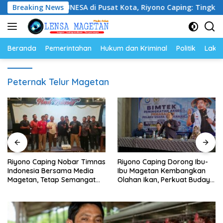
Langsung
ampus UNESA di Pusat Kota, Riyono Caping: Tingkatkan SDM
Breaking News
ke
konten
Beranda
Pemerintahan
Hukum dan Kriminal
Politik
Lakal
Peternak Telur Magetan
Riyono Caping Nobar Timnas
Riyono Caping Dorong Ibu-
Indonesia Bersama Media
Ibu Magetan Kembangkan
Magetan, Tetap Semangat
Olahan Ikan, Perkuat Budaya
Meski Garuda Gagal Lolos
Gemar Makan Ikan