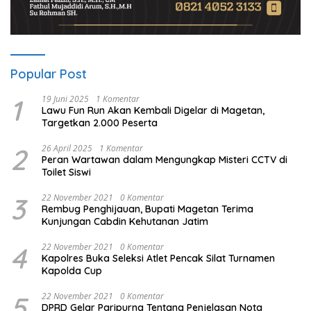
Popular Post
1
19 Juni 2025
1 Komentar
Lawu Fun Run Akan Kembali Digelar di Magetan,
Targetkan 2.000 Peserta
2
26 April 2025
1 Komentar
Peran Wartawan dalam Mengungkap Misteri CCTV di
Toilet Siswi
3
22 November 2021
0 Komentar
Rembug Penghijauan, Bupati Magetan Terima
Kunjungan Cabdin Kehutanan Jatim
4
22 November 2021
0 Komentar
Kapolres Buka Seleksi Atlet Pencak Silat Turnamen
Kapolda Cup
5
22 November 2021
0 Komentar
DPRD Gelar Paripurna Tentang Penjelasan Nota