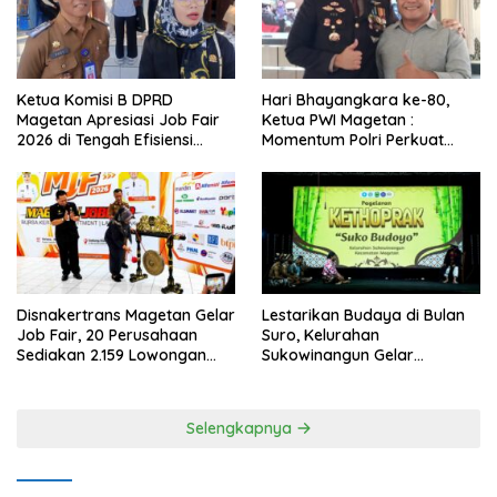
Ketua Komisi B DPRD
Hari Bhayangkara ke-80,
Magetan Apresiasi Job Fair
Ketua PWI Magetan :
2026 di Tengah Efisiensi
Momentum Polri Perkuat
Anggaran
Kepercayaan Publik
Disnakertrans Magetan Gelar
Lestarikan Budaya di Bulan
Job Fair, 20 Perusahaan
Suro, Kelurahan
Sediakan 2.159 Lowongan
Sukowinangun Gelar
Kerja
Ketoprak Suko Budoyo
Selengkapnya