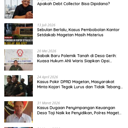
Apakah Debt Collector Bisa Dipidana?
13 Juli 2026
Sebulan Berlalu, Kasus Pembobolan Kantor
Setdakab Magetan Masih Misterius
20 Mei 2026
Babak Baru Polemik Tanah di Desa Gerih:
Kuasa Hukum Ahli Waris Siapkan Opsi
Gugatan dan Audiensi ke Bupati
24 April 2026
Kasus Pokir DPRD Magetan, Masyarakat
Minta Kajari Tegak Lurus dan Tidak Tebang
Pilih
31 Maret 2026
Kasus Dugaan Penyimpangan Keuangan
Desa Taji Naik ke Penyidikan, Polres Magetan
Mulai Hitung Kerugian Negara