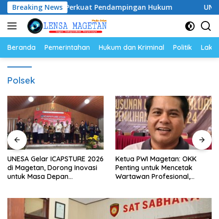
Langsung
–2028, Siap Perkuat Pendampingan Hukum
Breaking News
UNESA Gelar 
ke
konten
Beranda
Pemerintahan
Hukum dan Kriminal
Politik
Lakal
Polsek
UNESA Gelar ICAPSTURE 2026
Ketua PWI Magetan: OKK
di Magetan, Dorong Inovasi
Penting untuk Mencetak
untuk Masa Depan
Wartawan Profesional,
Berkelanjutan
Berintegritas dan Terpercaya