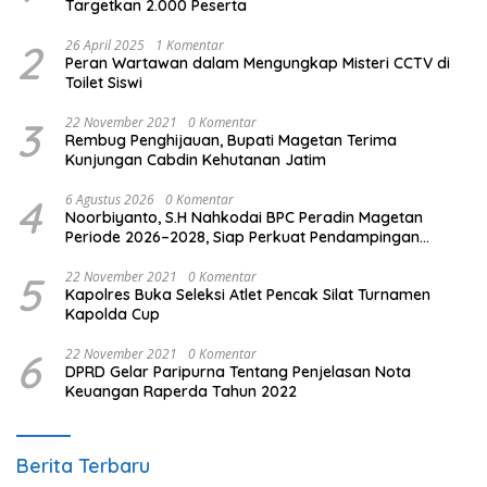
Targetkan 2.000 Peserta
2
26 April 2025
1 Komentar
Peran Wartawan dalam Mengungkap Misteri CCTV di
Toilet Siswi
3
22 November 2021
0 Komentar
Rembug Penghijauan, Bupati Magetan Terima
Kunjungan Cabdin Kehutanan Jatim
4
6 Agustus 2026
0 Komentar
Noorbiyanto, S.H Nahkodai BPC Peradin Magetan
Periode 2026–2028, Siap Perkuat Pendampingan
Hukum
5
22 November 2021
0 Komentar
Kapolres Buka Seleksi Atlet Pencak Silat Turnamen
Kapolda Cup
6
22 November 2021
0 Komentar
DPRD Gelar Paripurna Tentang Penjelasan Nota
Keuangan Raperda Tahun 2022
Berita Terbaru