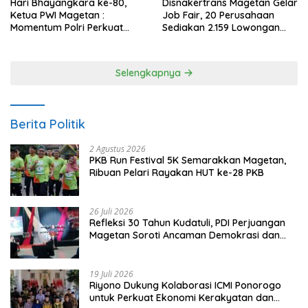
Hari Bhayangkara ke-80,
Disnakertrans Magetan Gelar
Ketua PWI Magetan :
Job Fair, 20 Perusahaan
Momentum Polri Perkuat
Sediakan 2.159 Lowongan
Kepercayaan Publik
Kerja
Selengkapnya
Berita Politik
2 Agustus 2026
PKB Run Festival 5K Semarakkan Magetan,
Ribuan Pelari Rayakan HUT ke-28 PKB
26 Juli 2026
Refleksi 30 Tahun Kudatuli, PDI Perjuangan
Magetan Soroti Ancaman Demokrasi dan
Tuntut Keadilan Korban
19 Juli 2026
Riyono Dukung Kolaborasi ICMI Ponorogo
untuk Perkuat Ekonomi Kerakyatan dan