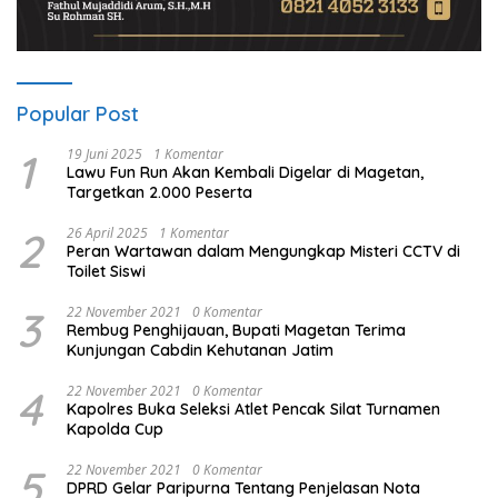
Popular Post
1
19 Juni 2025
1 Komentar
Lawu Fun Run Akan Kembali Digelar di Magetan,
Targetkan 2.000 Peserta
2
26 April 2025
1 Komentar
Peran Wartawan dalam Mengungkap Misteri CCTV di
Toilet Siswi
3
22 November 2021
0 Komentar
Rembug Penghijauan, Bupati Magetan Terima
Kunjungan Cabdin Kehutanan Jatim
4
22 November 2021
0 Komentar
Kapolres Buka Seleksi Atlet Pencak Silat Turnamen
Kapolda Cup
5
22 November 2021
0 Komentar
DPRD Gelar Paripurna Tentang Penjelasan Nota