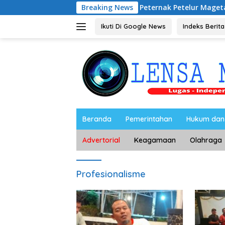
Langsung
Audiensi dengan Peternak Petelur Magetan, Riyono Bahas 
Breaking News
ke
konten
Ikuti Di Google News
Indeks Berita
Beranda
Pemerintahan
Hukum dan 
Advertorial
Keagamaan
Olahraga
Profesionalisme