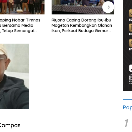
Caping Nobar Timnas
Riyono Caping Dorong Ibu-Ibu
Ahma
a Bersama Media
Magetan Kembangkan Olahan
Shole
, Tetap Semangat
Ikan, Perkuat Budaya Gemar
Viral
ruda Gagal Lolos
Makan Ikan
Berp
Pop
1
: Kompas