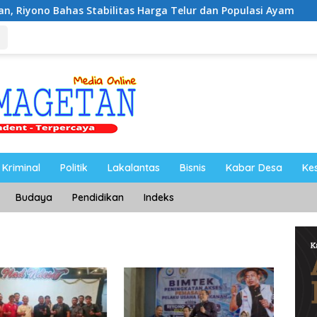
Stabilitas Harga Telur dan Populasi Ayam
Dukung Peng
Kriminal
Politik
Lakalantas
Bisnis
Kabar Desa
Ke
Budaya
Pendidikan
Indeks