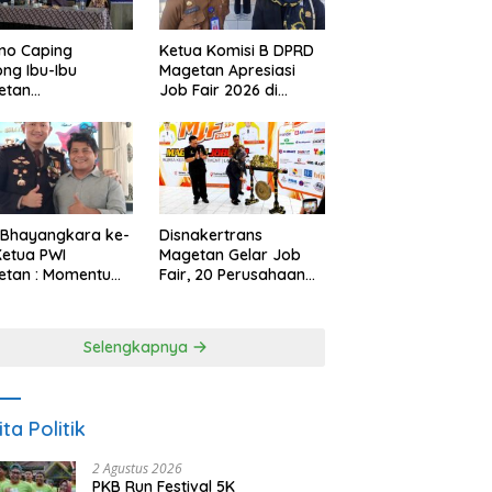
no Caping
Ketua Komisi B DPRD
ng Ibu-Ibu
Magetan Apresiasi
etan
Job Fair 2026 di
bangkan Olahan
Tengah Efisiensi
, Perkuat Budaya
Anggaran
ar Makan Ikan
 Bhayangkara ke-
Disnakertrans
Ketua PWI
Magetan Gelar Job
etan : Momentum
Fair, 20 Perusahaan
i Perkuat
Sediakan 2.159
rcayaan Publik
Lowongan Kerja
Selengkapnya
ita Politik
2 Agustus 2026
PKB Run Festival 5K