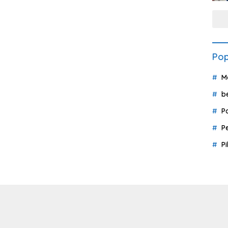
Pop
M
b
P
P
P