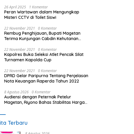
26 April 2025
1 Komentar
Peran Wartawan dalam Mengungkap
Misteri CCTV di Toilet Siswi
22 November 2021
0 Komentar
Rembug Penghijauan, Bupati Magetan
Terima Kunjungan Cabdin Kehutanan
Jatim
22 November 2021
0 Komentar
Kapolres Buka Seleksi Atlet Pencak Silat
Turnamen Kapolda Cup
22 November 2021
0 Komentar
DPRD Gelar Paripurna Tentang Penjelasan
Nota Keuangan Raperda Tahun 2022
8 Agustus 2026
0 Komentar
Audiensi dengan Peternak Petelur
Magetan, Riyono Bahas Stabilitas Harga
Telur dan Populasi Ayam
ita Terbaru
8 Agustus 2026