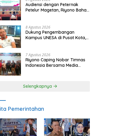
Audiensi dengan Peternak
Petelur Magetan, Riyono Bahas
Stabilitas Harga Telur dan
Populasi Ayam
8 Agustus 2026
Dukung Pengembangan
Kampus UNESA di Pusat Kota,
Riyono Caping: Tingkatkan
SDM dan Gerakkan Ekonomi
Magetan
7 Agustus 2026
Riyono Caping Nobar Timnas
Indonesia Bersama Media
Magetan, Tetap Semangat
Meski Garuda Gagal Lolos
Selengkapnya
ita Pemerintahan