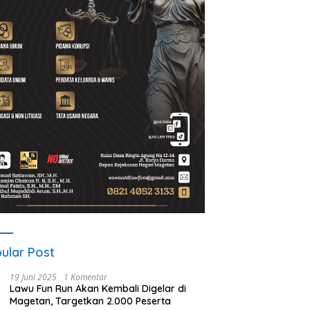
d Setiawan Kenang M.
Lewat Program Desa BRILiaN,
N
h: Pejuang Keadilan “No
BRI Magetan Dorong Desa
P
 No Justice” Telah
Wates Berprestasi
2
ulang
P
ular Post
19 Juni 2025
1 Komentar
Lawu Fun Run Akan Kembali Digelar di
Magetan, Targetkan 2.000 Peserta