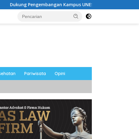
embangan Kampus UNESA di Pusat Kota, Riyono Caping: Ting
sehatan
Pariwisata
Opini