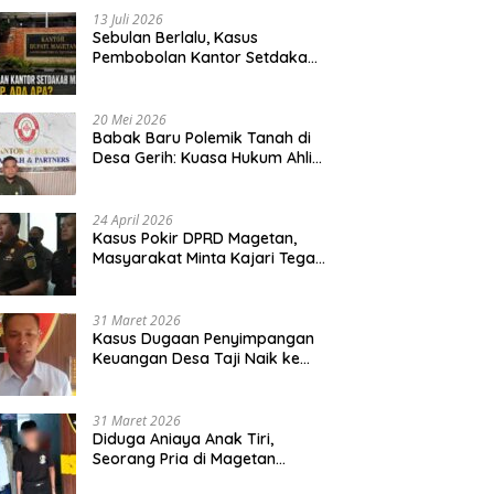
13 Juli 2026
Sebulan Berlalu, Kasus
Pembobolan Kantor Setdakab
Magetan Masih Misterius
20 Mei 2026
Babak Baru Polemik Tanah di
Desa Gerih: Kuasa Hukum Ahli
Waris Siapkan Opsi Gugatan
dan Audiensi ke Bupati
24 April 2026
Kasus Pokir DPRD Magetan,
Masyarakat Minta Kajari Tegak
Lurus dan Tidak Tebang Pilih
31 Maret 2026
Kasus Dugaan Penyimpangan
Keuangan Desa Taji Naik ke
Penyidikan, Polres Magetan
Mulai Hitung Kerugian Negara
31 Maret 2026
Diduga Aniaya Anak Tiri,
Seorang Pria di Magetan
Dilaporkan ke Polisi