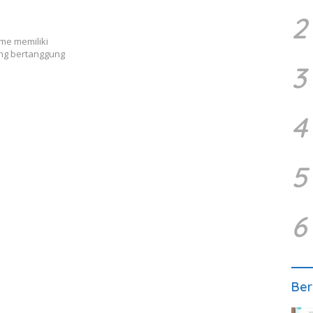
2
me memiliki
ang bertanggung
3
4
5
6
Ber