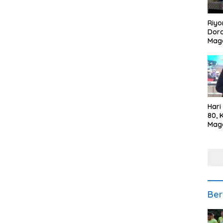
Riyo
Doro
Mag
Kem
Ikan
Gem
Hari
80, 
Mag
Polr
Kepe
Ber