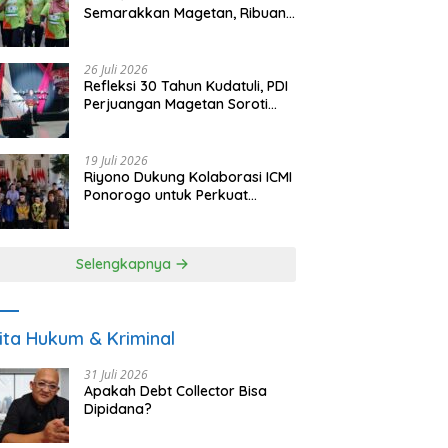
Semarakkan Magetan, Ribuan
Pelari Rayakan HUT ke-28 PKB
26 Juli 2026
Refleksi 30 Tahun Kudatuli, PDI
Perjuangan Magetan Soroti
Ancaman Demokrasi dan
Tuntut Keadilan Korban
19 Juli 2026
Riyono Dukung Kolaborasi ICMI
Ponorogo untuk Perkuat
Ekonomi Kerakyatan dan
UMKM
Selengkapnya
ita Hukum & Kriminal
31 Juli 2026
Apakah Debt Collector Bisa
Dipidana?