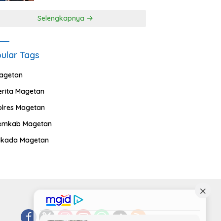
Selengkapnya
ular Tags
agetan
erita Magetan
olres Magetan
emkab Magetan
ilkada Magetan