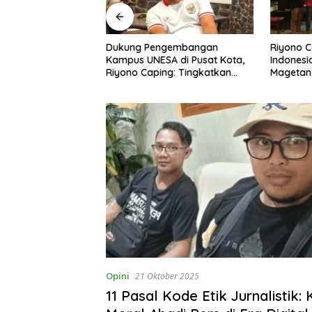
ngan Peternak
Dukung Pengembangan
Riyono 
etan, Riyono Bahas
Kampus UNESA di Pusat Kota,
Indonesi
arga Telur dan
Riyono Caping: Tingkatkan
Magetan
am
SDM dan Gerakkan Ekonomi
Meski Ga
Magetan
Opini
21 Oktober 2025
11 Pasal Kode Etik Jurnalistik