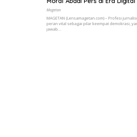
Moral Abadi Pers di Era Digital
Magetan
MAGETAN (Lensamagetan.com) – Profesi jurnalis
peran vital sebagai pilar keempat demokrasi, y
jawab…