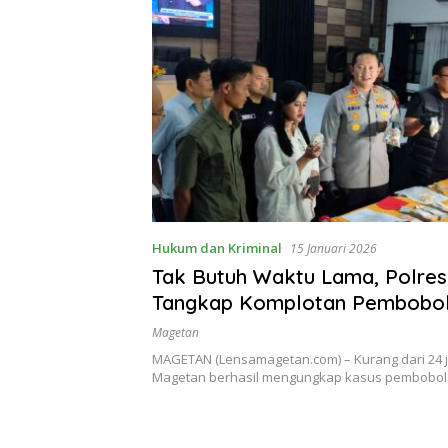
Hukum dan Kriminal
15 Januari 2026
Tak Butuh Waktu Lama, Polre
Tangkap Komplotan Pembobo
Emas di Bendo
Magetan
MAGETAN (Lensamagetan.com) – Kurang dari 24 j
Magetan berhasil mengungkap kasus pembobo