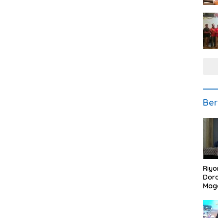
Ber
Riyo
Doro
Mag
Kem
Ikan
Gem