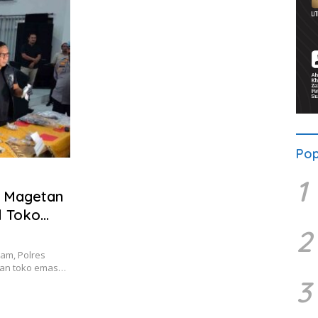
Pop
1
s Magetan
l Toko
2
am, Polres
lan toko emas…
3