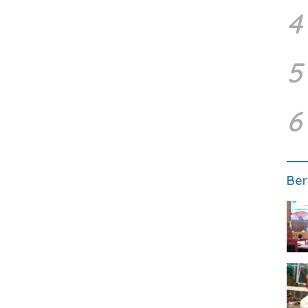
4
5
6
Ber