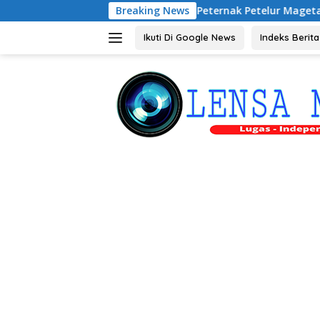
Langsung
Audiensi dengan Peternak Petelur Magetan, Riyono Bahas St
Breaking News
ke
konten
Ikuti Di Google News
Indeks Berita