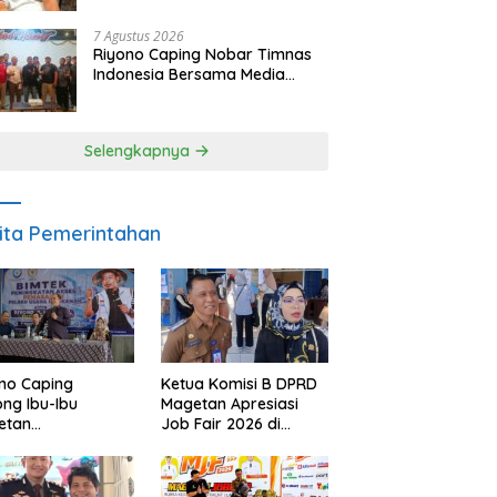
SDM dan Gerakkan Ekonomi
Magetan
7 Agustus 2026
Riyono Caping Nobar Timnas
Indonesia Bersama Media
Magetan, Tetap Semangat
Meski Garuda Gagal Lolos
Selengkapnya
ita Pemerintahan
no Caping
Ketua Komisi B DPRD
ng Ibu-Ibu
Magetan Apresiasi
etan
Job Fair 2026 di
bangkan Olahan
Tengah Efisiensi
, Perkuat Budaya
Anggaran
ar Makan Ikan