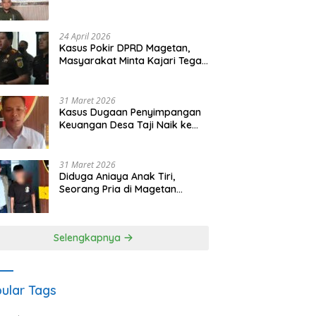
Waris Siapkan Opsi Gugatan
dan Audiensi ke Bupati
24 April 2026
Kasus Pokir DPRD Magetan,
Masyarakat Minta Kajari Tegak
Lurus dan Tidak Tebang Pilih
31 Maret 2026
Kasus Dugaan Penyimpangan
Keuangan Desa Taji Naik ke
Penyidikan, Polres Magetan
Mulai Hitung Kerugian Negara
31 Maret 2026
Diduga Aniaya Anak Tiri,
Seorang Pria di Magetan
Dilaporkan ke Polisi
Selengkapnya
ular Tags