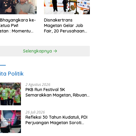
 Bhayangkara ke-
Disnakertrans
Ketua PWI
Magetan Gelar Job
etan : Momentum
Fair, 20 Perusahaan
i Perkuat
Sediakan 2.159
rcayaan Publik
Lowongan Kerja
Selengkapnya
ita Politik
2 Agustus 2026
PKB Run Festival 5K
Semarakkan Magetan, Ribuan
Pelari Rayakan HUT ke-28 PKB
26 Juli 2026
Refleksi 30 Tahun Kudatuli, PDI
Perjuangan Magetan Soroti
Ancaman Demokrasi dan
Tuntut Keadilan Korban