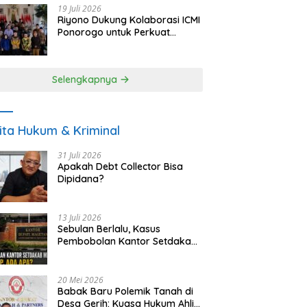
19 Juli 2026
Riyono Dukung Kolaborasi ICMI
Ponorogo untuk Perkuat
Ekonomi Kerakyatan dan
UMKM
Selengkapnya
ita Hukum & Kriminal
31 Juli 2026
Apakah Debt Collector Bisa
Dipidana?
13 Juli 2026
Sebulan Berlalu, Kasus
Pembobolan Kantor Setdakab
Magetan Masih Misterius
20 Mei 2026
Babak Baru Polemik Tanah di
Desa Gerih: Kuasa Hukum Ahli