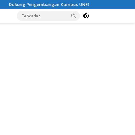
mbangan Kampus UNESA di Pusat Kota, Riyono Caping: Tingk