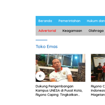
Beranda
Pemerintahan
Hukum dan 
Advertorial
Keagamaan
Olahraga
Toko Emas
ngan Peternak
Dukung Pengembangan
Riyono 
etan, Riyono Bahas
Kampus UNESA di Pusat Kota,
Indonesi
arga Telur dan
Riyono Caping: Tingkatkan
Magetan
am
SDM dan Gerakkan Ekonomi
Meski Ga
Magetan