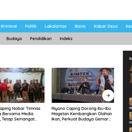
Kriminal
Politik
Lakalantas
Bisnis
Kabar Desa
Ke
Budaya
Pendidikan
Indeks
Caping Nobar Timnas
Riyono Caping Dorong Ibu-Ibu
Ahma
a Bersama Media
Magetan Kembangkan Olahan
Shole
, Tetap Semangat
Ikan, Perkuat Budaya Gemar
Viral
ruda Gagal Lolos
Makan Ikan
Berp