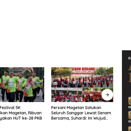
Festival 5K
Persani Magetan Satukan
P3-TG
kan Magetan, Ribuan
Seluruh Sanggar Lewat Senam
Publi
ayakan HUT ke-28 PKB
Bersama, Suhardi: Ini Wujud
Peri
Solidaritas
Proy