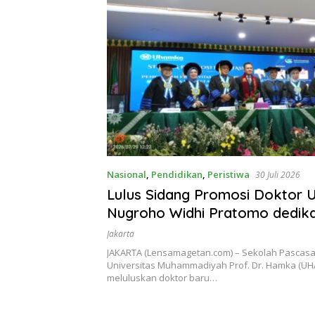
Nasional
,
Pendidikan
,
Peristiwa
30 Juli 2026
Lulus Sidang Promosi Doktor
Nugroho Widhi Pratomo dedik
Gelar Doktor untuk Keluarga 
Jakarta
Institusinya
JAKARTA (Lensamagetan.com) – Sekolah Pascasa
Universitas Muhammadiyah Prof. Dr. Hamka (UH
meluluskan doktor baru…