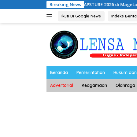
Langsung
UNESA Gelar ICAPSTURE 2026 di Magetan, Dorong Inovas
Breaking News
ke
konten
Ikuti Di Google News
Indeks Berita
Beranda
Pemerintahan
Hukum dan 
Advertorial
Keagamaan
Olahraga