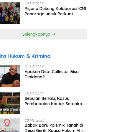
19 Juli 2026
Riyono Dukung Kolaborasi ICMI
Ponorogo untuk Perkuat
Ekonomi Kerakyatan dan
UMKM
Selengkapnya
ita Hukum & Kriminal
31 Juli 2026
Apakah Debt Collector Bisa
Dipidana?
13 Juli 2026
Sebulan Berlalu, Kasus
Pembobolan Kantor Setdakab
Magetan Masih Misterius
20 Mei 2026
Babak Baru Polemik Tanah di
Desa Gerih: Kuasa Hukum Ahli