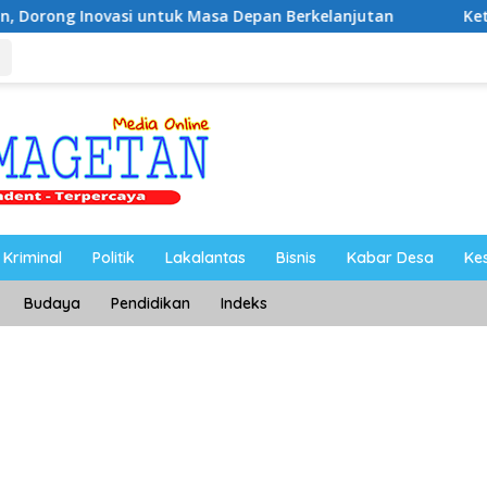
i untuk Masa Depan Berkelanjutan
Ketua PWI Magetan: 
Kriminal
Politik
Lakalantas
Bisnis
Kabar Desa
Ke
Budaya
Pendidikan
Indeks