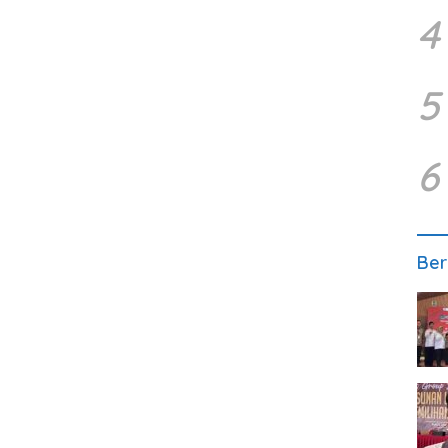
4
5
6
Ber