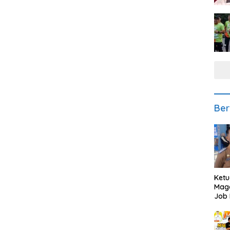
Ber
Ketu
Mage
Job 
Teng
Ang