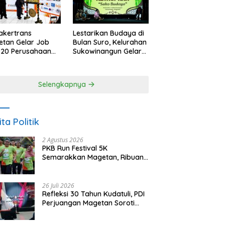
akertrans
Lestarikan Budaya di
tan Gelar Job
Bulan Suro, Kelurahan
, 20 Perusahaan
Sukowinangun Gelar
akan 2.159
Ketoprak Suko
ongan Kerja
Budoyo
Selengkapnya
ita Politik
2 Agustus 2026
PKB Run Festival 5K
Semarakkan Magetan, Ribuan
Pelari Rayakan HUT ke-28 PKB
26 Juli 2026
Refleksi 30 Tahun Kudatuli, PDI
Perjuangan Magetan Soroti
Ancaman Demokrasi dan
Tuntut Keadilan Korban