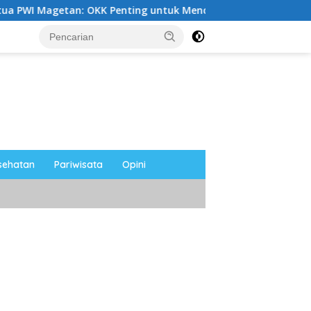
OKK Penting untuk Mencetak Wartawan Profesional, Berintegri
sehatan
Pariwisata
Opini