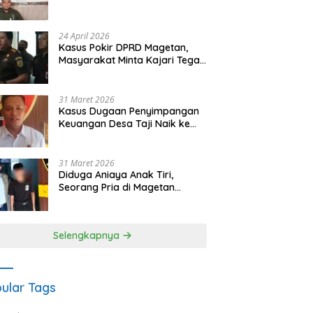
Waris Siapkan Opsi Gugatan
dan Audiensi ke Bupati
24 April 2026
Kasus Pokir DPRD Magetan,
Masyarakat Minta Kajari Tegak
Lurus dan Tidak Tebang Pilih
31 Maret 2026
Kasus Dugaan Penyimpangan
Keuangan Desa Taji Naik ke
Penyidikan, Polres Magetan
Mulai Hitung Kerugian Negara
31 Maret 2026
Diduga Aniaya Anak Tiri,
Seorang Pria di Magetan
Dilaporkan ke Polisi
Selengkapnya
ular Tags