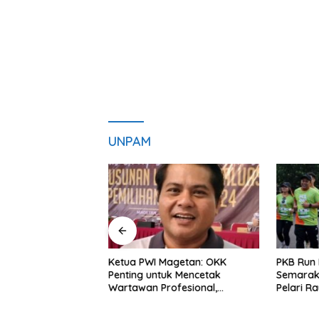
UNPAM
 ICAPSTURE 2026
Ketua PWI Magetan: OKK
PKB Run 
 Dorong Inovasi
Penting untuk Mencetak
Semarak
 Depan
Wartawan Profesional,
Pelari R
an
Berintegritas dan Terpercaya