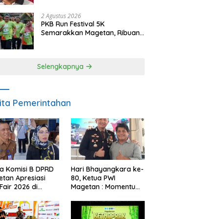
Berintegritas dan Terpercaya
2 Agustus 2026
PKB Run Festival 5K
Semarakkan Magetan, Ribuan
Pelari Rayakan HUT ke-28 PKB
Selengkapnya
ita Pemerintahan
a Komisi B DPRD
Hari Bhayangkara ke-
tan Apresiasi
80, Ketua PWI
Fair 2026 di
Magetan : Momentum
ah Efisiensi
Polri Perkuat
garan
Kepercayaan Publik