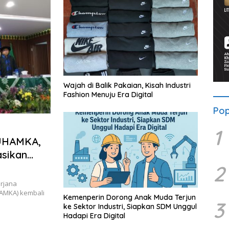
Wajah di Balik Pakaian, Kisah Industri
Fashion Menuju Era Digital
Pop
1
 UHAMKA,
asikan
2
dan
rjana
AMKA) kembali
Kemenperin Dorong Anak Muda Terjun
3
ke Sektor Industri, Siapkan SDM Unggul
Hadapi Era Digital