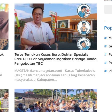
Pop
M
b
uk
Terus Temukan Kasus Baru, Dokter Spesialis
P
i
Paru RSUD dr Sayidiman Ingatkan Bahaya Tunda
P
Pengobatan TBC
MAGETAN (Lensamagetan.com) – Kasus Tuberkulosis
P
al
(TBC) masih menjadi ancaman serius bagi kesehatan
masyarakat di Kabupaten…