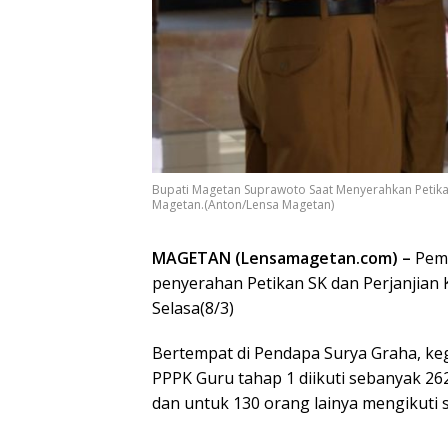
Bupati Magetan Suprawoto Saat Menyerahkan Petika
Magetan.(Anton/Lensa Magetan)
MAGETAN (Lensamagetan.com) –
Peme
penyerahan Petikan SK dan Perjanjian
Selasa(8/3)
Bertempat di Pendapa Surya Graha, keg
PPPK Guru tahap 1 diikuti sebanyak 26
dan untuk 130 orang lainya mengikuti s