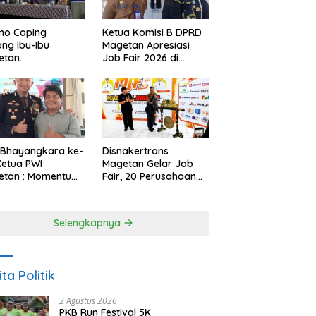
no Caping
Ketua Komisi B DPRD
ng Ibu-Ibu
Magetan Apresiasi
etan
Job Fair 2026 di
bangkan Olahan
Tengah Efisiensi
, Perkuat Budaya
Anggaran
ar Makan Ikan
 Bhayangkara ke-
Disnakertrans
Ketua PWI
Magetan Gelar Job
etan : Momentum
Fair, 20 Perusahaan
i Perkuat
Sediakan 2.159
rcayaan Publik
Lowongan Kerja
Selengkapnya
ita Politik
2 Agustus 2026
PKB Run Festival 5K