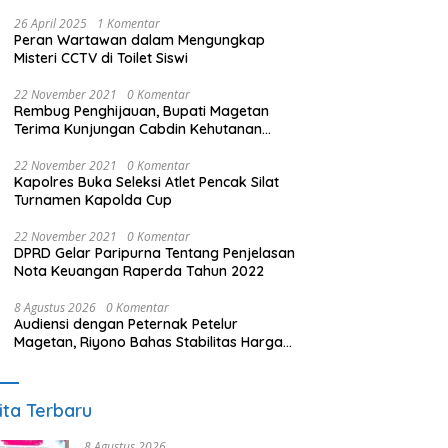
26 April 2025
1 Komentar
Peran Wartawan dalam Mengungkap
Misteri CCTV di Toilet Siswi
22 November 2021
0 Komentar
Rembug Penghijauan, Bupati Magetan
Terima Kunjungan Cabdin Kehutanan
Jatim
22 November 2021
0 Komentar
Kapolres Buka Seleksi Atlet Pencak Silat
Turnamen Kapolda Cup
22 November 2021
0 Komentar
DPRD Gelar Paripurna Tentang Penjelasan
Nota Keuangan Raperda Tahun 2022
8 Agustus 2026
0 Komentar
Audiensi dengan Peternak Petelur
Magetan, Riyono Bahas Stabilitas Harga
Telur dan Populasi Ayam
ita Terbaru
8 Agustus 2026