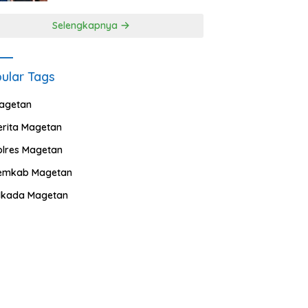
Selengkapnya
ular Tags
agetan
erita Magetan
olres Magetan
emkab Magetan
ilkada Magetan