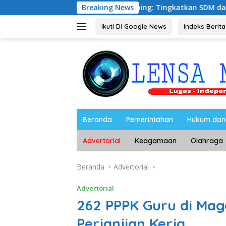
Langsung
 Riyono Caping: Tingkatkan SDM dan Gerakkan Ekonomi Mage
Breaking News
ke
konten
Ikuti Di Google News
Indeks Berita
Beranda
Pemerintahan
Hukum dan 
Advertorial
Keagamaan
Olahraga
Beranda
Advertorial
Advertorial
262 PPPK Guru di Mag
Perjanjian Kerja