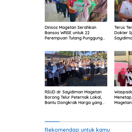
Dinsos Magetan Serahkan
Terus Te
Bansos WRSE untuk 22
Dokter S
Perempuan Tulang Punggung
Sayidim
Keluarga di Kartoharjo
Tunda P
RSUD dr. Sayidiman Magetan
Waspada
Borong Telur Peternak Lokal,
Menetap,
Bantu Dongkrak Harga yang
Magetan
Anjlok
Soal Ro
Rekomendasi untuk kamu