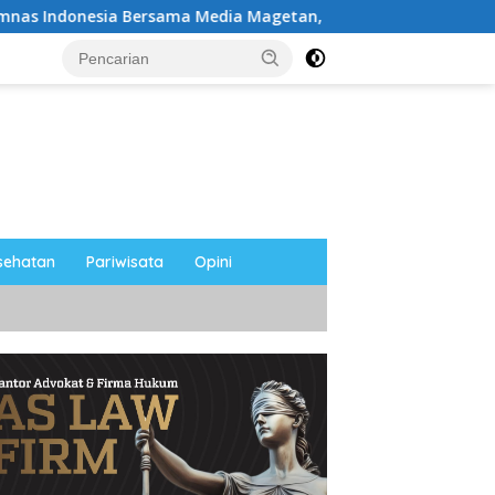
dia Magetan, Tetap Semangat Meski Garuda Gagal Lolos
sehatan
Pariwisata
Opini