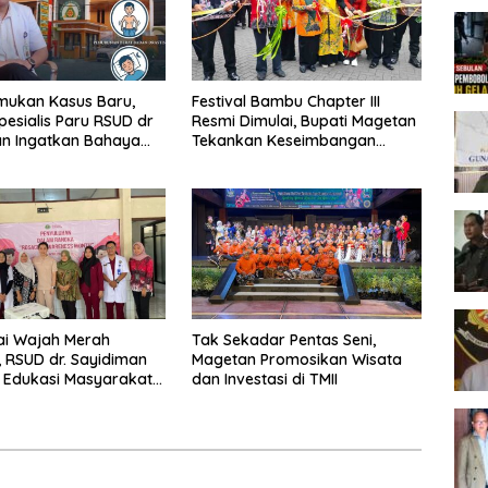
mukan Kasus Baru,
Festival Bambu Chapter III
pesialis Paru RSUD dr
Resmi Dimulai, Bupati Magetan
an Ingatkan Bahaya
Tekankan Keseimbangan
engobatan TBC
Ekonomi dan Ekologi
i Wajah Merah
Tak Sekadar Pentas Seni,
 RSUD dr. Sayidiman
Magetan Promosikan Wisata
 Edukasi Masyarakat
dan Investasi di TMII
sacea