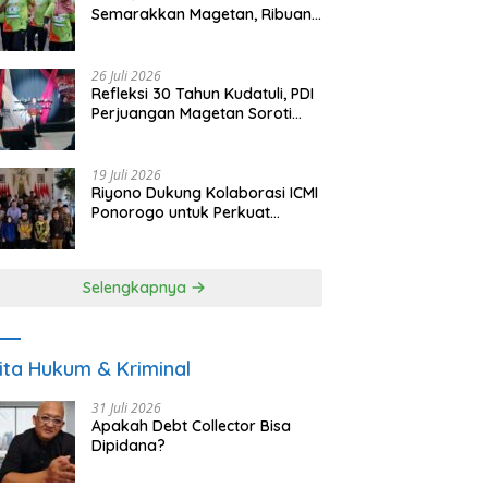
Semarakkan Magetan, Ribuan
Pelari Rayakan HUT ke-28 PKB
26 Juli 2026
Refleksi 30 Tahun Kudatuli, PDI
Perjuangan Magetan Soroti
Ancaman Demokrasi dan
Tuntut Keadilan Korban
19 Juli 2026
Riyono Dukung Kolaborasi ICMI
Ponorogo untuk Perkuat
Ekonomi Kerakyatan dan
UMKM
Selengkapnya
ita Hukum & Kriminal
31 Juli 2026
Apakah Debt Collector Bisa
Dipidana?