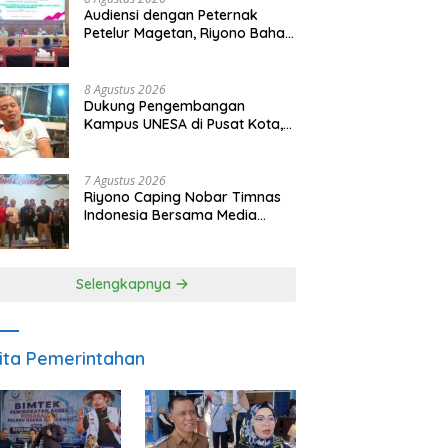
Audiensi dengan Peternak
Petelur Magetan, Riyono Bahas
Stabilitas Harga Telur dan
Populasi Ayam
8 Agustus 2026
Dukung Pengembangan
Kampus UNESA di Pusat Kota,
Riyono Caping: Tingkatkan
SDM dan Gerakkan Ekonomi
Magetan
7 Agustus 2026
Riyono Caping Nobar Timnas
Indonesia Bersama Media
Magetan, Tetap Semangat
Meski Garuda Gagal Lolos
Selengkapnya
ita Pemerintahan