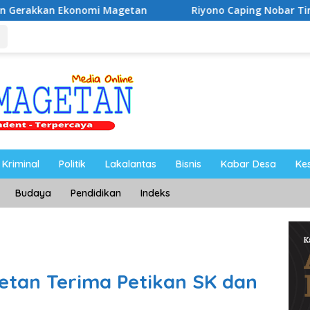
tan
Riyono Caping Nobar Timnas Indonesia Bersama Me
Kriminal
Politik
Lakalantas
Bisnis
Kabar Desa
Ke
Budaya
Pendidikan
Indeks
etan Terima Petikan SK dan