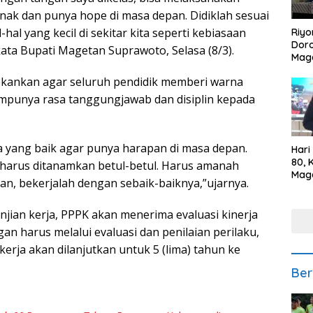
nak dan punya hope di masa depan. Didiklah sesuai
hal yang kecil di sekitar kita seperti kebiasaan
Riyo
Doro
ta Bupati Magetan Suprawoto, Selasa (8/3).
Mag
Kem
nekankan agar seluruh pendidik memberi warna
Ikan
Gem
mpunya rasa tanggungjawab dan disiplin kepada
na yang baik agar punya harapan di masa depan.
Hari
80, 
 harus ditanamkan betul-betul. Harus amanah
Mag
an, bekerjalah dengan sebaik-baiknya,”ujarnya.
Polr
Kepe
njian kerja, PPPK akan menerima evaluasi kinerja
n harus melalui evaluasi dan penilaian perilaku,
n kerja akan dilanjutkan untuk 5 (lima) tahun ke
Ber