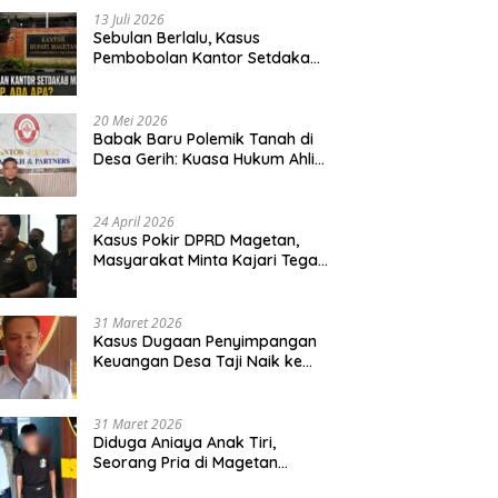
13 Juli 2026
Sebulan Berlalu, Kasus
Pembobolan Kantor Setdakab
Magetan Masih Misterius
20 Mei 2026
Babak Baru Polemik Tanah di
Desa Gerih: Kuasa Hukum Ahli
Waris Siapkan Opsi Gugatan
dan Audiensi ke Bupati
24 April 2026
Kasus Pokir DPRD Magetan,
Masyarakat Minta Kajari Tegak
Lurus dan Tidak Tebang Pilih
31 Maret 2026
Kasus Dugaan Penyimpangan
Keuangan Desa Taji Naik ke
Penyidikan, Polres Magetan
Mulai Hitung Kerugian Negara
31 Maret 2026
Diduga Aniaya Anak Tiri,
Seorang Pria di Magetan
Dilaporkan ke Polisi