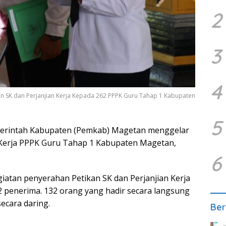
2
3
4
n SK dan Perjanjian Kerja Kepada 262 PPPK Guru Tahap 1 Kabupaten
5
rintah Kabupaten (Pemkab) Magetan menggelar
 Kerja PPPK Guru Tahap 1 Kabupaten Magetan,
6
iatan penyerahan Petikan SK dan Perjanjian Kerja
2 penerima. 132 orang yang hadir secara langsung
ecara daring.
Ber