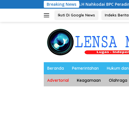
Langsung
Noorbiyanto, S.H Nahkodai BPC Peradin Magetan Periode 202
Breaking News
ke
konten
Ikuti Di Google News
Indeks Berita
Beranda
Pemerintahan
Hukum dan 
Advertorial
Keagamaan
Olahraga