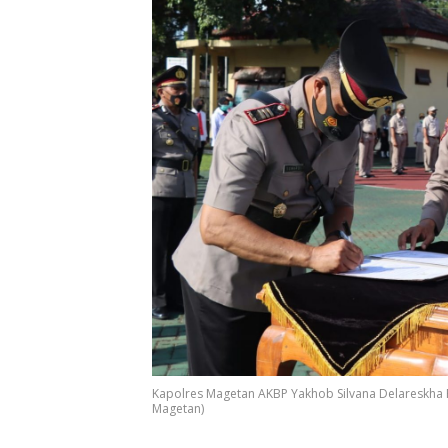
Kapolres Magetan AKBP Yakhob Silvana Delareskha Pi
Magetan)