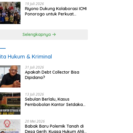
19 Juli 2026
Riyono Dukung Kolaborasi ICMI
Ponorogo untuk Perkuat
Ekonomi Kerakyatan dan
UMKM
Selengkapnya
ita Hukum & Kriminal
31 Juli 2026
Apakah Debt Collector Bisa
Dipidana?
13 Juli 2026
Sebulan Berlalu, Kasus
Pembobolan Kantor Setdakab
Magetan Masih Misterius
20 Mei 2026
Babak Baru Polemik Tanah di
Desa Gerih: Kuasa Hukum Ahli