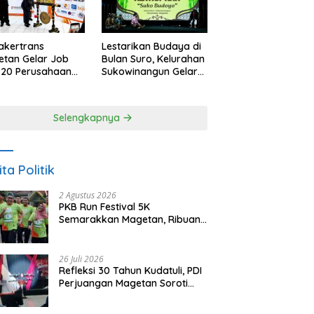
akertrans
Lestarikan Budaya di
tan Gelar Job
Bulan Suro, Kelurahan
, 20 Perusahaan
Sukowinangun Gelar
akan 2.159
Ketoprak Suko
ongan Kerja
Budoyo
Selengkapnya
ita Politik
2 Agustus 2026
PKB Run Festival 5K
Semarakkan Magetan, Ribuan
Pelari Rayakan HUT ke-28 PKB
26 Juli 2026
Refleksi 30 Tahun Kudatuli, PDI
Perjuangan Magetan Soroti
Ancaman Demokrasi dan
Tuntut Keadilan Korban