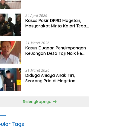
Waris Siapkan Opsi Gugatan
dan Audiensi ke Bupati
24 April 2026
Kasus Pokir DPRD Magetan,
Masyarakat Minta Kajari Tegak
Lurus dan Tidak Tebang Pilih
31 Maret 2026
Kasus Dugaan Penyimpangan
Keuangan Desa Taji Naik ke
Penyidikan, Polres Magetan
Mulai Hitung Kerugian Negara
31 Maret 2026
Diduga Aniaya Anak Tiri,
Seorang Pria di Magetan
Dilaporkan ke Polisi
Selengkapnya
ular Tags