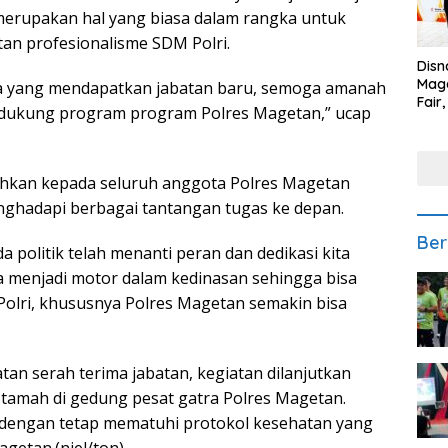
 merupakan hal yang biasa dalam rangka untuk
n profesionalisme SDM Polri.
Disn
Mage
a yang mendapatkan jabatan baru, semoga amanah
Fair
ndukung program program Polres Magetan,” ucap
Sedi
Low
ahkan kepada seluruh anggota Polres Magetan
nghadapi berbagai tantangan tugas ke depan.
Ber
politik telah menanti peran dan dedikasi kita
a menjadi motor dalam kedinasan sehingga bisa
Polri, khususnya Polres Magetan semakin bisa
atan serah terima jabatan, kegiatan dilanjutkan
tamah di gedung pesat gatra Polres Magetan.
 dengan tetap mematuhi protokol kesehatan yang
agetan.(niel/ton)