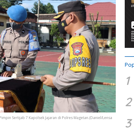
Pop
1
2
mpin Sertijab 7 Kapolsek Jajaran di Polres Magetan.(Daniel/Lensa
3