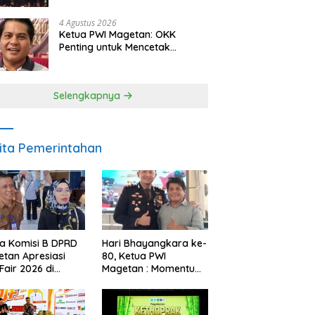
Berkelanjutan
4 Agustus 2026
Ketua PWI Magetan: OKK
Penting untuk Mencetak
Wartawan Profesional,
Berintegritas dan Terpercaya
Selengkapnya
ita Pemerintahan
a Komisi B DPRD
Hari Bhayangkara ke-
tan Apresiasi
80, Ketua PWI
Fair 2026 di
Magetan : Momentum
ah Efisiensi
Polri Perkuat
garan
Kepercayaan Publik