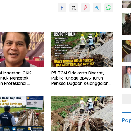
WI Magetan: OKK
P3-TGAI Sidokerto Disorot,
untuk Mencetak
Publik Tunggu BBWS Turun
 Profesional,
Periksa Dugaan Kejanggalan
ritas dan Terpercaya
Proyek
Pop