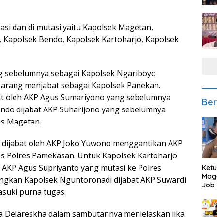
otasi dan di mutasi yaitu Kapolsek Magetan,
, Kapolsek Bendo, Kapolsek Kartoharjo, Kapolsek
ng sebelumnya sebagai Kapolsek Ngariboyo
karang menjabat sebagai Kapolsek Panekan.
bat oleh AKP Agus Sumariyono yang sebelumnya
Ber
ndo dijabat AKP Suharijono yang sebelumnya
es Magetan.
n dijabat oleh AKP Joko Yuwono menggantikan AKP
as Polres Pamekasan. Untuk Kapolsek Kartoharjo
 AKP Agus Supriyanto yang mutasi ke Polres
Ketu
Mage
ngkan Kapolsek Nguntoronadi dijabat AKP Suwardi
Job 
suki purna tugas.
Teng
Ang
a Delareskha dalam sambutannya menjelaskan jika