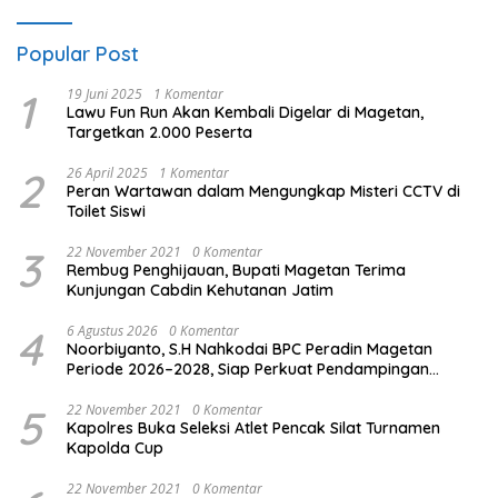
Popular Post
1
19 Juni 2025
1 Komentar
Lawu Fun Run Akan Kembali Digelar di Magetan,
Targetkan 2.000 Peserta
2
26 April 2025
1 Komentar
Peran Wartawan dalam Mengungkap Misteri CCTV di
Toilet Siswi
3
22 November 2021
0 Komentar
Rembug Penghijauan, Bupati Magetan Terima
Kunjungan Cabdin Kehutanan Jatim
4
6 Agustus 2026
0 Komentar
Noorbiyanto, S.H Nahkodai BPC Peradin Magetan
Periode 2026–2028, Siap Perkuat Pendampingan
Hukum
5
22 November 2021
0 Komentar
Kapolres Buka Seleksi Atlet Pencak Silat Turnamen
Kapolda Cup
22 November 2021
0 Komentar