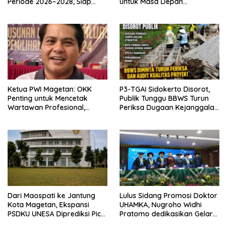
Periode 2026–2028, Siap
untuk Masa Depan
Perkuat Pendampingan
Berkelanjutan
Hukum
Ketua PWI Magetan: OKK
P3-TGAI Sidokerto Disorot,
Penting untuk Mencetak
Publik Tunggu BBWS Turun
Wartawan Profesional,
Periksa Dugaan Kejanggalan
Berintegritas dan Terpercaya
Proyek
Dari Maospati ke Jantung
Lulus Sidang Promosi Doktor
Kota Magetan, Ekspansi
UHAMKA, Nugroho Widhi
PSDKU UNESA Diprediksi Picu
Pratomo dedikasikan Gelar
Pertumbuhan Ekonomi
Doktor untuk Keluarga dan