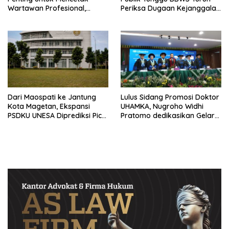
Wartawan Profesional,
Periksa Dugaan Kejanggalan
Berintegritas dan Terpercaya
Proyek
Dari Maospati ke Jantung
Lulus Sidang Promosi Doktor
Kota Magetan, Ekspansi
UHAMKA, Nugroho Widhi
PSDKU UNESA Diprediksi Picu
Pratomo dedikasikan Gelar
Pertumbuhan Ekonomi
Doktor untuk Keluarga dan
Institusinya