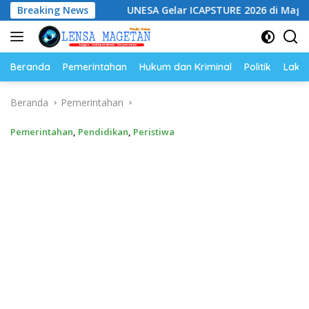
Langsung
Hukum
Breaking News
UNESA Gelar ICAPSTURE 2026 di Magetan, Dorong
ke
konten
Beranda
Pemerintahan
Hukum dan Kriminal
Politik
Lakal
Beranda
Pemerintahan
Pemerintahan
,
Pendidikan
,
Peristiwa