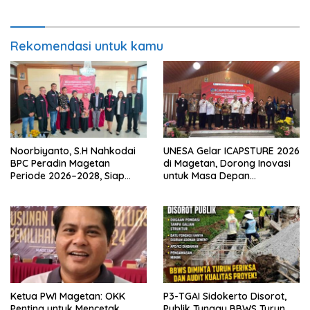
Institusinya
Rekomendasi untuk kamu
Noorbiyanto, S.H Nahkodai
UNESA Gelar ICAPSTURE 2026
BPC Peradin Magetan
di Magetan, Dorong Inovasi
Periode 2026–2028, Siap
untuk Masa Depan
Perkuat Pendampingan
Berkelanjutan
Hukum
Ketua PWI Magetan: OKK
P3-TGAI Sidokerto Disorot,
Penting untuk Mencetak
Publik Tunggu BBWS Turun