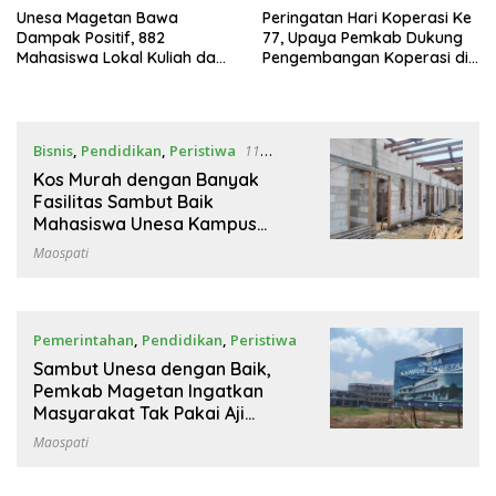
Unesa Magetan Bawa
Peringatan Hari Koperasi Ke
Dampak Positif, 882
77, Upaya Pemkab Dukung
Mahasiswa Lokal Kuliah dan
Pengembangan Koperasi di
21 Guru Raih Beasiswa S2-S3
Magetan
Bisnis
,
Pendidikan
,
Peristiwa
11
Januari 2024
Kos Murah dengan Banyak
Fasilitas Sambut Baik
Mahasiswa Unesa Kampus
Magetan
Maospati
Pemerintahan
,
Pendidikan
,
Peristiwa
9 Januari 2024
Sambut Unesa dengan Baik,
Pemkab Magetan Ingatkan
Masyarakat Tak Pakai Aji
Mumpung
Maospati