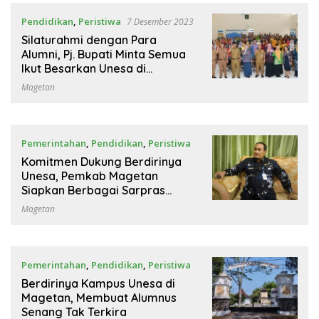
Pendidikan
,
Peristiwa
7 Desember 2023
Silaturahmi dengan Para
Alumni, Pj. Bupati Minta Semua
Ikut Besarkan Unesa di
Magetan
Magetan
Pemerintahan
,
Pendidikan
,
Peristiwa
16 November 2023
Komitmen Dukung Berdirinya
Unesa, Pemkab Magetan
Siapkan Berbagai Sarpras
Penunjang
Magetan
Pemerintahan
,
Pendidikan
,
Peristiwa
8 Juli 2023
Berdirinya Kampus Unesa di
Magetan, Membuat Alumnus
Senang Tak Terkira