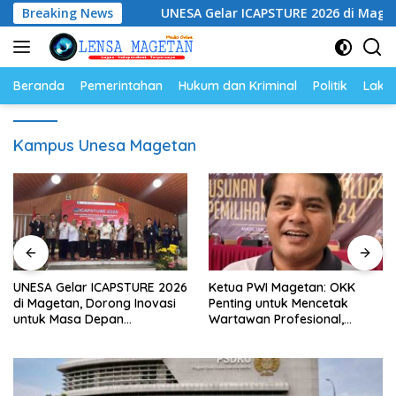
Langsung
 Hukum
Breaking News
UNESA Gelar ICAPSTURE 2026 di Magetan, Dorong
ke
konten
Beranda
Pemerintahan
Hukum dan Kriminal
Politik
Lakal
Kampus Unesa Magetan
UNESA Gelar ICAPSTURE 2026
Ketua PWI Magetan: OKK
di Magetan, Dorong Inovasi
Penting untuk Mencetak
untuk Masa Depan
Wartawan Profesional,
Berkelanjutan
Berintegritas dan Terpercaya