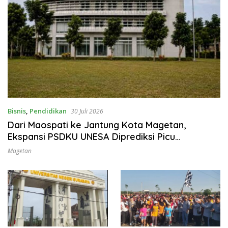
Bisnis
,
Pendidikan
30 Juli 2026
Dari Maospati ke Jantung Kota Magetan,
Ekspansi PSDKU UNESA Diprediksi Picu
Pertumbuhan Ekonomi
Magetan