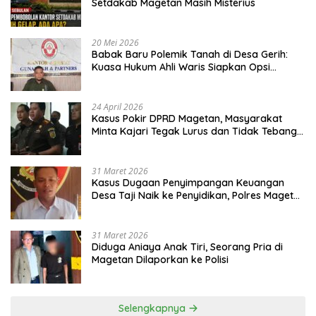
Setdakab Magetan Masih Misterius
20 Mei 2026
Babak Baru Polemik Tanah di Desa Gerih:
Kuasa Hukum Ahli Waris Siapkan Opsi
Gugatan dan Audiensi ke Bupati
24 April 2026
Kasus Pokir DPRD Magetan, Masyarakat
Minta Kajari Tegak Lurus dan Tidak Tebang
Pilih
31 Maret 2026
Kasus Dugaan Penyimpangan Keuangan
Desa Taji Naik ke Penyidikan, Polres Magetan
Mulai Hitung Kerugian Negara
31 Maret 2026
Diduga Aniaya Anak Tiri, Seorang Pria di
Magetan Dilaporkan ke Polisi
Selengkapnya