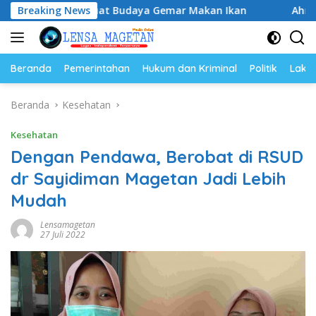
Langsung
 Perkuat Budaya Gemar Makan Ikan
Breaking News
Ahmad Setiawan Ken
ke
konten
Beranda
Pemerintahan
Hukum dan Kriminal
Politik
Lakal
Beranda
Kesehatan
Kesehatan
Dengan Pendawa, Berobat di RSUD
dr Sayidiman Magetan Jadi Lebih
Mudah
Lensamagetan
27 Juli 2022