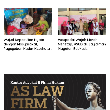
Retinopati Diabetik
Anjlok
Wujud Kepedulian Nyata
Waspadai Wajah Merah
dengan Masyarakat,
Menetap, RSUD dr. Sayidiman
Paguyuban Kader Kesehatan
Magetan Edukasi
Bendo Lakukan Home Visit
Masyarakat Soal Rosacea
Lansia