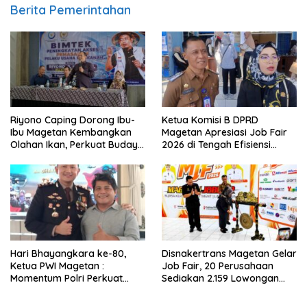
Berita Pemerintahan
Riyono Caping Dorong Ibu-
Ketua Komisi B DPRD
Ibu Magetan Kembangkan
Magetan Apresiasi Job Fair
Olahan Ikan, Perkuat Budaya
2026 di Tengah Efisiensi
Gemar Makan Ikan
Anggaran
Hari Bhayangkara ke-80,
Disnakertrans Magetan Gelar
Ketua PWI Magetan :
Job Fair, 20 Perusahaan
Momentum Polri Perkuat
Sediakan 2.159 Lowongan
Kepercayaan Publik
Kerja