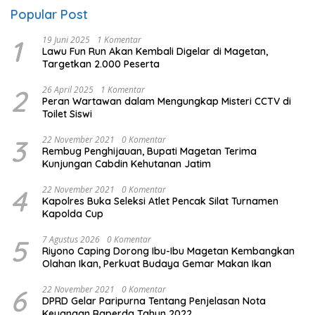
Popular Post
1
19 Juni 2025
1 Komentar
Lawu Fun Run Akan Kembali Digelar di Magetan,
Targetkan 2.000 Peserta
2
26 April 2025
1 Komentar
Peran Wartawan dalam Mengungkap Misteri CCTV di
Toilet Siswi
3
22 November 2021
0 Komentar
Rembug Penghijauan, Bupati Magetan Terima
Kunjungan Cabdin Kehutanan Jatim
4
22 November 2021
0 Komentar
Kapolres Buka Seleksi Atlet Pencak Silat Turnamen
Kapolda Cup
5
7 Agustus 2026
0 Komentar
Riyono Caping Dorong Ibu-Ibu Magetan Kembangkan
Olahan Ikan, Perkuat Budaya Gemar Makan Ikan
6
22 November 2021
0 Komentar
DPRD Gelar Paripurna Tentang Penjelasan Nota
Keuangan Raperda Tahun 2022