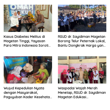
TBC
Kasus Diabetes Melitus di
RSUD dr. Sayidiman Magetan
Magetan Tinggi, Yayasan
Borong Telur Peternak Lokal,
Para Mitra Indonesia Soroti
Bantu Dongkrak Harga yang
Retinopati Diabetik
Anjlok
Wujud Kepedulian Nyata
Waspadai Wajah Merah
dengan Masyarakat,
Menetap, RSUD dr. Sayidiman
Paguyuban Kader Kesehatan
Magetan Edukasi
Bendo Lakukan Home Visit
Masyarakat Soal Rosacea
Lansia