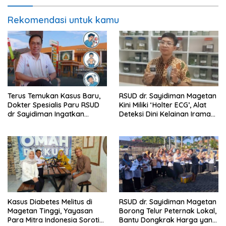
Rekomendasi untuk kamu
Terus Temukan Kasus Baru,
RSUD dr. Sayidiman Magetan
Dokter Spesialis Paru RSUD
Kini Miliki ‘Holter ECG’, Alat
dr Sayidiman Ingatkan
Deteksi Dini Kelainan Irama
Bahaya Tunda Pengobatan
Jantung 24 Jam
TBC
Kasus Diabetes Melitus di
RSUD dr. Sayidiman Magetan
Magetan Tinggi, Yayasan
Borong Telur Peternak Lokal,
Para Mitra Indonesia Soroti
Bantu Dongkrak Harga yang