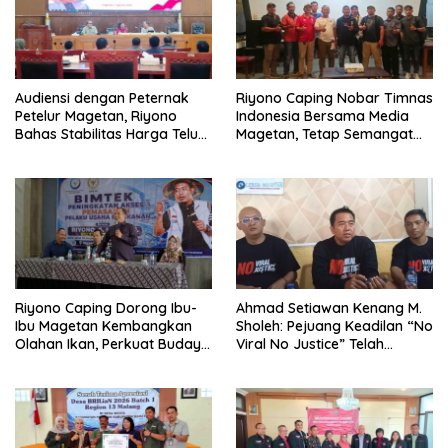
Audiensi dengan Peternak
Riyono Caping Nobar Timnas
Petelur Magetan, Riyono
Indonesia Bersama Media
Bahas Stabilitas Harga Telur
Magetan, Tetap Semangat
dan Populasi Ayam
Meski Garuda Gagal Lolos
Riyono Caping Dorong Ibu-
Ahmad Setiawan Kenang M.
Ibu Magetan Kembangkan
Sholeh: Pejuang Keadilan “No
Olahan Ikan, Perkuat Budaya
Viral No Justice” Telah
Gemar Makan Ikan
Berpulang