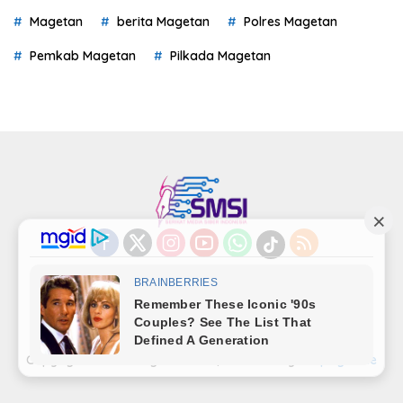
Magetan
berita Magetan
Polres Magetan
Pemkab Magetan
Pilkada Magetan
Indeks
Kode Etik
Privacy Policy
Redaksi
Disclaimer
Pedoman Media Siber
Kode Perilaku Perusahaan Pers
Copyright©LensaMagetan.com | Powered By
seopage.one