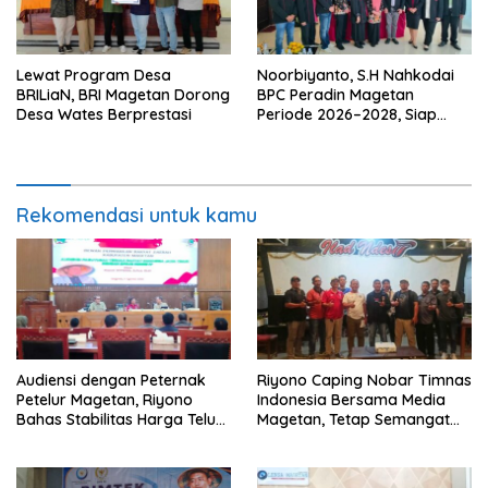
Lewat Program Desa
Noorbiyanto, S.H Nahkodai
BRILiaN, BRI Magetan Dorong
BPC Peradin Magetan
Desa Wates Berprestasi
Periode 2026–2028, Siap
Perkuat Pendampingan
Hukum
Rekomendasi untuk kamu
Audiensi dengan Peternak
Riyono Caping Nobar Timnas
Petelur Magetan, Riyono
Indonesia Bersama Media
Bahas Stabilitas Harga Telur
Magetan, Tetap Semangat
dan Populasi Ayam
Meski Garuda Gagal Lolos