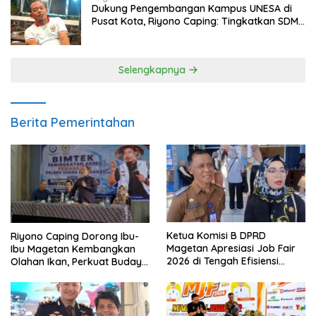
Dukung Pengembangan Kampus UNESA di
Pusat Kota, Riyono Caping: Tingkatkan SDM
dan Gerakkan Ekonomi Magetan
Selengkapnya
Berita Pemerintahan
Ketua Komisi B DPRD
Riyono Caping Dorong Ibu-
Magetan Apresiasi Job Fair
Ibu Magetan Kembangkan
2026 di Tengah Efisiensi
Olahan Ikan, Perkuat Budaya
Anggaran
Gemar Makan Ikan