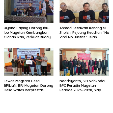
Riyono Caping Dorong Ibu-
Ahmad Setiawan Kenang M.
Ibu Magetan Kembangkan
Sholeh: Pejuang Keadilan “No
Olahan Ikan, Perkuat Budaya
Viral No Justice” Telah
Gemar Makan Ikan
Berpulang
Lewat Program Desa
Noorbiyanto, S.H Nahkodai
BRILiaN, BRI Magetan Dorong
BPC Peradin Magetan
Desa Wates Berprestasi
Periode 2026–2028, Siap
Perkuat Pendampingan
Hukum