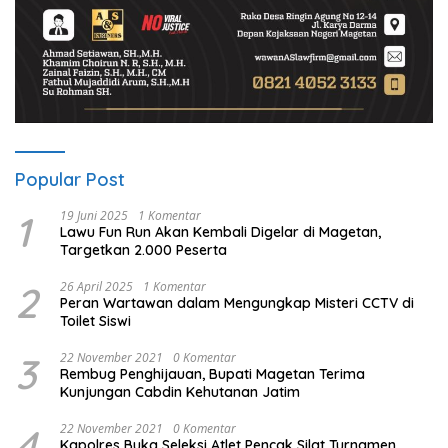
Popular Post
1
19 Juni 2025
1 Komentar
Lawu Fun Run Akan Kembali Digelar di Magetan,
Targetkan 2.000 Peserta
2
26 April 2025
1 Komentar
Peran Wartawan dalam Mengungkap Misteri CCTV di
Toilet Siswi
3
22 November 2021
0 Komentar
Rembug Penghijauan, Bupati Magetan Terima
Kunjungan Cabdin Kehutanan Jatim
4
22 November 2021
0 Komentar
Kapolres Buka Seleksi Atlet Pencak Silat Turnamen