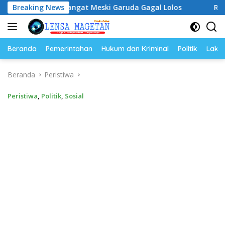
Langsung
Semangat Meski Garuda Gagal Lolos
Breaking News
Riyono Caping Dor
ke
konten
Beranda
Pemerintahan
Hukum dan Kriminal
Politik
Lakal
Beranda
Peristiwa
Peristiwa
,
Politik
,
Sosial