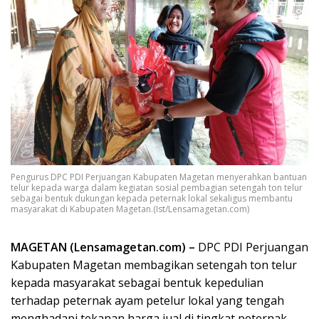
Pengurus DPC PDI Perjuangan Kabupaten Magetan menyerahkan bantuan
telur kepada warga dalam kegiatan sosial pembagian setengah ton telur
sebagai bentuk dukungan kepada peternak lokal sekaligus membantu
masyarakat di Kabupaten Magetan.(Ist/Lensamagetan.com)
MAGETAN (Lensamagetan.com) –
DPC PDI Perjuangan
Kabupaten Magetan membagikan setengah ton telur
kepada masyarakat sebagai bentuk kepedulian
terhadap peternak ayam petelur lokal yang tengah
menghadapi tekanan harga jual di tingkat peternak.