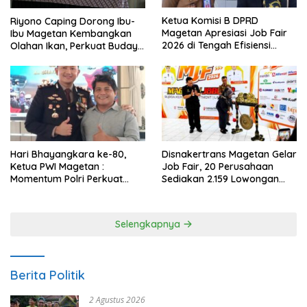
Ketua Komisi B DPRD
Riyono Caping Dorong Ibu-
Magetan Apresiasi Job Fair
Ibu Magetan Kembangkan
2026 di Tengah Efisiensi
Olahan Ikan, Perkuat Budaya
Anggaran
Gemar Makan Ikan
Hari Bhayangkara ke-80,
Disnakertrans Magetan Gelar
Ketua PWI Magetan :
Job Fair, 20 Perusahaan
Momentum Polri Perkuat
Sediakan 2.159 Lowongan
Kepercayaan Publik
Kerja
Selengkapnya
Berita Politik
2 Agustus 2026