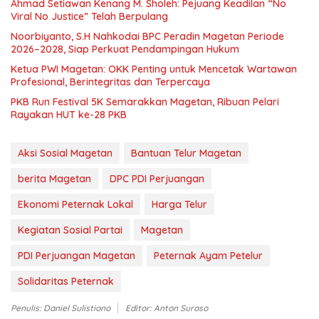
Ahmad Setiawan Kenang M. Sholeh: Pejuang Keadilan “No
Viral No Justice” Telah Berpulang
Noorbiyanto, S.H Nahkodai BPC Peradin Magetan Periode
2026–2028, Siap Perkuat Pendampingan Hukum
Ketua PWI Magetan: OKK Penting untuk Mencetak Wartawan
Profesional, Berintegritas dan Terpercaya
PKB Run Festival 5K Semarakkan Magetan, Ribuan Pelari
Rayakan HUT ke-28 PKB
Aksi Sosial Magetan
Bantuan Telur Magetan
berita Magetan
DPC PDI Perjuangan
Ekonomi Peternak Lokal
Harga Telur
Kegiatan Sosial Partai
Magetan
PDI Perjuangan Magetan
Peternak Ayam Petelur
Solidaritas Peternak
Penulis: Daniel Sulistiono
Editor: Anton Suroso