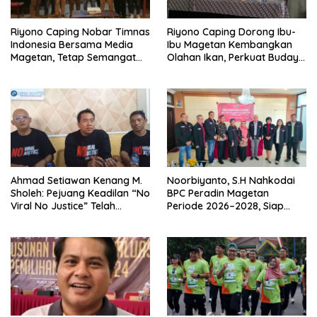
Riyono Caping Nobar Timnas
Riyono Caping Dorong Ibu-
Indonesia Bersama Media
Ibu Magetan Kembangkan
Magetan, Tetap Semangat
Olahan Ikan, Perkuat Budaya
Meski Garuda Gagal Lolos
Gemar Makan Ikan
Ahmad Setiawan Kenang M.
Noorbiyanto, S.H Nahkodai
Sholeh: Pejuang Keadilan “No
BPC Peradin Magetan
Viral No Justice” Telah
Periode 2026–2028, Siap
Berpulang
Perkuat Pendampingan
Hukum