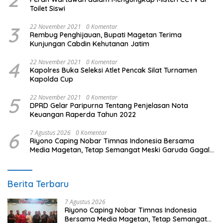
Toilet Siswi
3
22 November 2021
0 Komentar
Rembug Penghijauan, Bupati Magetan Terima
Kunjungan Cabdin Kehutanan Jatim
4
22 November 2021
0 Komentar
Kapolres Buka Seleksi Atlet Pencak Silat Turnamen
Kapolda Cup
5
22 November 2021
0 Komentar
DPRD Gelar Paripurna Tentang Penjelasan Nota
Keuangan Raperda Tahun 2022
6
7 Agustus 2026
0 Komentar
Riyono Caping Nobar Timnas Indonesia Bersama
Media Magetan, Tetap Semangat Meski Garuda Gagal
Lolos
Berita Terbaru
7 Agustus 2026
Riyono Caping Nobar Timnas Indonesia
Bersama Media Magetan, Tetap Semangat