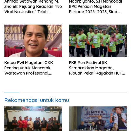
Ahmad Setiawan Kenang M.
Noorbiyanto, S.H Nahkodai
Sholeh: Pejuang Keadilan “No
BPC Peradin Magetan
Viral No Justice” Telah
Periode 2026–2028, Siap
Berpulang
Perkuat Pendampingan
Hukum
Ketua PWI Magetan: OKK
PKB Run Festival 5K
Penting untuk Mencetak
Semarakkan Magetan,
Wartawan Profesional,
Ribuan Pelari Rayakan HUT
Berintegritas dan Terpercaya
ke-28 PKB
Rekomendasi untuk kamu