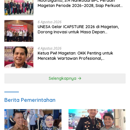
Noorbiyanto, S.H Nahkodai BPC Peradin
Magetan Periode 2026–2028, Siap Perkuat
Pendampingan Hukum
6 Agustus 2026
UNESA Gelar ICAPSTURE 2026 di Magetan,
Dorong Inovasi untuk Masa Depan
Berkelanjutan
4 Agustus 2026
Ketua PWI Magetan: OKK Penting untuk
Mencetak Wartawan Profesional,
Berintegritas dan Terpercaya
Selengkapnya
Berita Pemerintahan