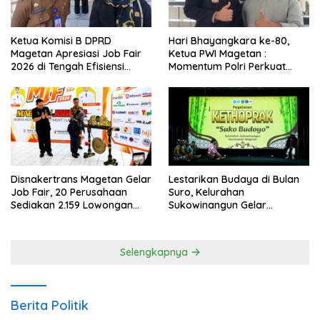
Ketua Komisi B DPRD
Hari Bhayangkara ke-80,
Magetan Apresiasi Job Fair
Ketua PWI Magetan :
2026 di Tengah Efisiensi
Momentum Polri Perkuat
Anggaran
Kepercayaan Publik
Disnakertrans Magetan Gelar
Lestarikan Budaya di Bulan
Job Fair, 20 Perusahaan
Suro, Kelurahan
Sediakan 2.159 Lowongan
Sukowinangun Gelar
Kerja
Ketoprak Suko Budoyo
Selengkapnya
Berita Politik