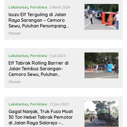
Lakalantas
,
Peristiwa
3 Maret 2024
Isuzu Elf Terguling di Jalan
Raya Sarangan – Cemoro
Sewu, Puluhan Penumpang
Luka-luka
Plaosan
Lakalantas
,
Peristiwa
5 Juli 2023
Elf Tabrak Rolling Barrier di
Jalan Tembus Sarangan-
Cemoro Sewu, Puluhan
Penumpang Luka-luka
Plaosan
Lakalantas
,
Peristiwa
23 Juni 2023
Gagal Nanjak, Truk Fuso Muat
30 Ton Hebel Tabrak Pemotor
di Jalan Raya Sidorejo –