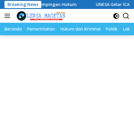
Langsung
 Perkuat Pendampingan Hukum
Breaking News
UNESA Gelar ICAPSTURE 2
ke
konten
Beranda
Pemerintahan
Hukum dan Kriminal
Politik
Lakal