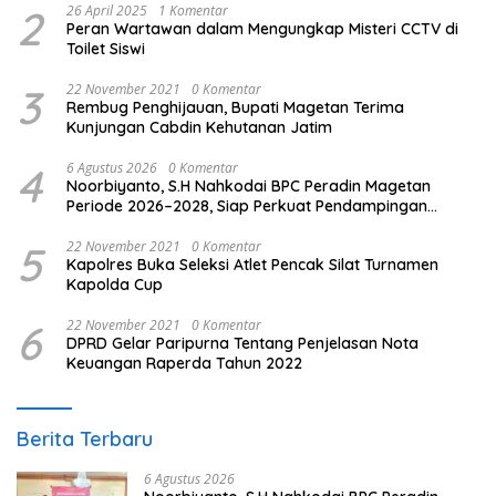
2
26 April 2025
1 Komentar
Peran Wartawan dalam Mengungkap Misteri CCTV di
Toilet Siswi
3
22 November 2021
0 Komentar
Rembug Penghijauan, Bupati Magetan Terima
Kunjungan Cabdin Kehutanan Jatim
4
6 Agustus 2026
0 Komentar
Noorbiyanto, S.H Nahkodai BPC Peradin Magetan
Periode 2026–2028, Siap Perkuat Pendampingan
Hukum
5
22 November 2021
0 Komentar
Kapolres Buka Seleksi Atlet Pencak Silat Turnamen
Kapolda Cup
6
22 November 2021
0 Komentar
DPRD Gelar Paripurna Tentang Penjelasan Nota
Keuangan Raperda Tahun 2022
Berita Terbaru
6 Agustus 2026