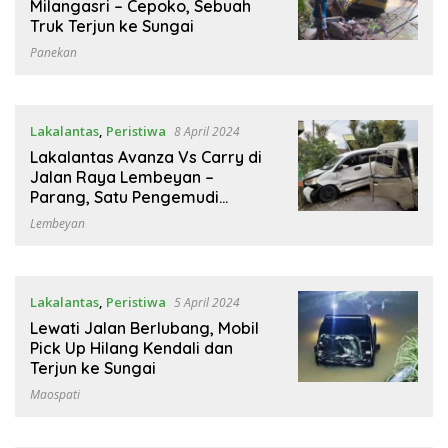
Milangasri – Cepoko, Sebuah
Truk Terjun ke Sungai
Panekan
Lakalantas
,
Peristiwa
8 April 2024
Lakalantas Avanza Vs Carry di
Jalan Raya Lembeyan –
Parang, Satu Pengemudi
Terluka
Lembeyan
Lakalantas
,
Peristiwa
5 April 2024
Lewati Jalan Berlubang, Mobil
Pick Up Hilang Kendali dan
Terjun ke Sungai
Maospati