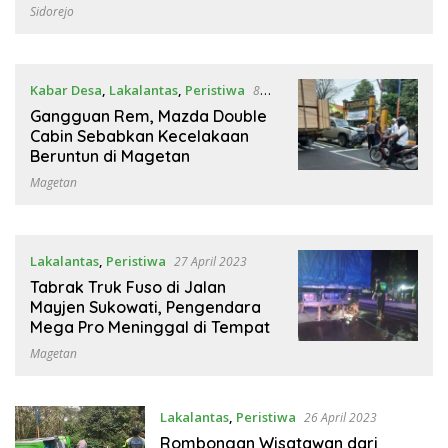
Plaosan
Sidorejo
Kabar Desa
,
Lakalantas
,
Peristiwa
8
Mei 2023
Gangguan Rem, Mazda Double
Cabin Sebabkan Kecelakaan
Beruntun di Magetan
Magetan
Lakalantas
,
Peristiwa
27 April 2023
Tabrak Truk Fuso di Jalan
Mayjen Sukowati, Pengendara
Mega Pro Meninggal di Tempat
Magetan
Lakalantas
,
Peristiwa
26 April 2023
Rombongan Wisatawan dari