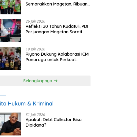
Semarakkan Magetan, Ribuan
Pelari Rayakan HUT ke-28 PKB
26 Juli 2026
Refleksi 30 Tahun Kudatuli, PDI
Perjuangan Magetan Soroti
Ancaman Demokrasi dan
Tuntut Keadilan Korban
19 Juli 2026
Riyono Dukung Kolaborasi ICMI
Ponorogo untuk Perkuat
Ekonomi Kerakyatan dan
UMKM
Selengkapnya
ita Hukum & Kriminal
31 Juli 2026
Apakah Debt Collector Bisa
Dipidana?