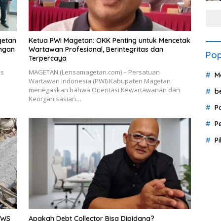
getan
Ketua PWI Magetan: OKK Penting untuk Mencetak
ingan
Wartawan Profesional, Berintegritas dan
Pop
Terpercaya
us
MAGETAN (Lensamagetan.com) – Persatuan
M
Wartawan Indonesia (PWI) Kabupaten Magetan
menegaskan bahwa Orientasi Kewartawanan dan
b
Keorganisasian…
P
P
P
BWS
Apakah Debt Collector Bisa Dipidana?