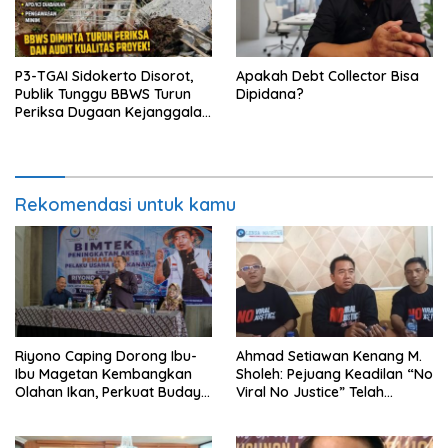
P3-TGAI Sidokerto Disorot,
Apakah Debt Collector Bisa
Publik Tunggu BBWS Turun
Dipidana?
Periksa Dugaan Kejanggalan
Proyek
Rekomendasi untuk kamu
Riyono Caping Dorong Ibu-
Ahmad Setiawan Kenang M.
Ibu Magetan Kembangkan
Sholeh: Pejuang Keadilan “No
Olahan Ikan, Perkuat Budaya
Viral No Justice” Telah
Gemar Makan Ikan
Berpulang