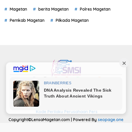
Magetan
berita Magetan
Polres Magetan
Pemkab Magetan
Pilkada Magetan
Indeks
Kode Etik
Privacy Policy
Redaksi
Disclaimer
Pedoman Media Siber
Kode Perilaku Perusahaan Pers
Copyright©LensaMagetan.com | Powered By
seopage.one