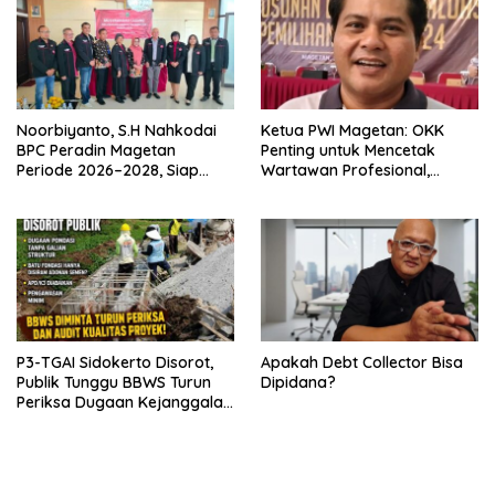
Noorbiyanto, S.H Nahkodai
Ketua PWI Magetan: OKK
BPC Peradin Magetan
Penting untuk Mencetak
Periode 2026–2028, Siap
Wartawan Profesional,
Perkuat Pendampingan
Berintegritas dan Terpercaya
Hukum
P3-TGAI Sidokerto Disorot,
Apakah Debt Collector Bisa
Publik Tunggu BBWS Turun
Dipidana?
Periksa Dugaan Kejanggalan
Proyek