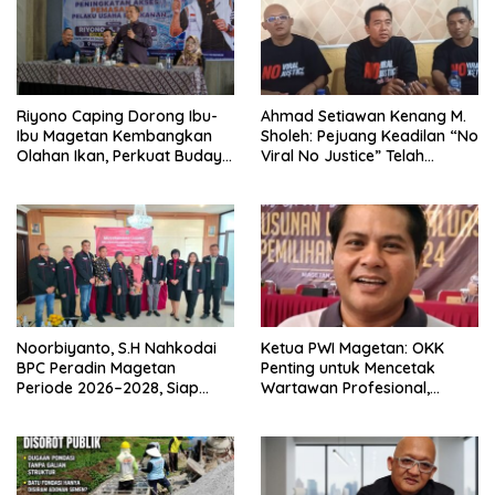
Riyono Caping Dorong Ibu-
Ahmad Setiawan Kenang M.
Ibu Magetan Kembangkan
Sholeh: Pejuang Keadilan “No
Olahan Ikan, Perkuat Budaya
Viral No Justice” Telah
Gemar Makan Ikan
Berpulang
Noorbiyanto, S.H Nahkodai
Ketua PWI Magetan: OKK
BPC Peradin Magetan
Penting untuk Mencetak
Periode 2026–2028, Siap
Wartawan Profesional,
Perkuat Pendampingan
Berintegritas dan Terpercaya
Hukum