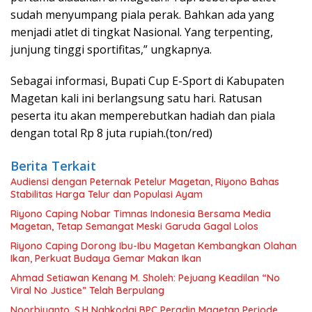
sudah menyumpang piala perak. Bahkan ada yang
menjadi atlet di tingkat Nasional. Yang terpenting,
junjung tinggi sportifitas,” ungkapnya.
Sebagai informasi, Bupati Cup E-Sport di Kabupaten
Magetan kali ini berlangsung satu hari. Ratusan
peserta itu akan memperebutkan hadiah dan piala
dengan total Rp 8 juta rupiah.(ton/red)
Berita Terkait
Audiensi dengan Peternak Petelur Magetan, Riyono Bahas
Stabilitas Harga Telur dan Populasi Ayam
Riyono Caping Nobar Timnas Indonesia Bersama Media
Magetan, Tetap Semangat Meski Garuda Gagal Lolos
Riyono Caping Dorong Ibu-Ibu Magetan Kembangkan Olahan
Ikan, Perkuat Budaya Gemar Makan Ikan
Ahmad Setiawan Kenang M. Sholeh: Pejuang Keadilan “No
Viral No Justice” Telah Berpulang
Noorbiyanto, S.H Nahkodai BPC Peradin Magetan Periode