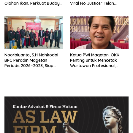
Olahan Ikan, Perkuat Budaya
Viral No Justice” Telah
Gemar Makan Ikan
Berpulang
Noorbiyanto, S.H Nahkodai
Ketua PWI Magetan: OKK
BPC Peradin Magetan
Penting untuk Mencetak
Periode 2026–2028, Siap
Wartawan Profesional,
Perkuat Pendampingan
Berintegritas dan Terpercaya
Hukum