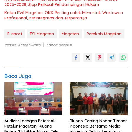
2026–2028, Siap Perkuat Pendampingan Hukum
Ketua PWI Magetan: OKK Penting untuk Mencetak Wartawan
Profesional, Berintegritas dan Terpercaya
E-sport
ESI Magetan
Magetan
Pemkab Magetan
Penulis: Anton Suroso
Editor: Redaksi
Baca Juga
Audiensi dengan Peternak
Riyono Caping Nobar Timnas
Petelur Magetan, Riyono
Indonesia Bersama Media
Bahas Stabilitas Harga Telur
Magetan, Tetap Semangat