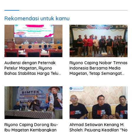
Hukum
Rekomendasi untuk kamu
Audiensi dengan Peternak
Riyono Caping Nobar Timnas
Petelur Magetan, Riyono
Indonesia Bersama Media
Bahas Stabilitas Harga Telur
Magetan, Tetap Semangat
dan Populasi Ayam
Meski Garuda Gagal Lolos
Riyono Caping Dorong Ibu-
Ahmad Setiawan Kenang M.
Ibu Magetan Kembangkan
Sholeh: Pejuang Keadilan “No