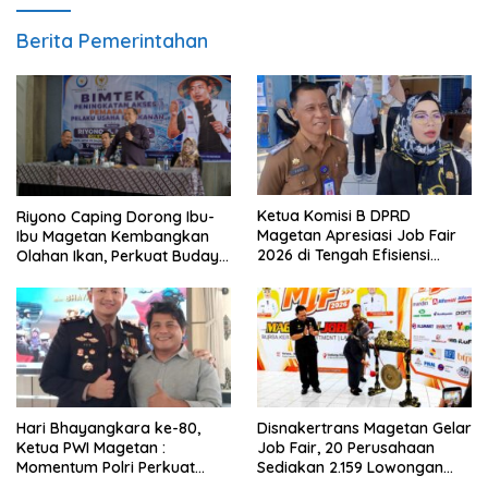
Berita Pemerintahan
Ketua Komisi B DPRD
Riyono Caping Dorong Ibu-
Magetan Apresiasi Job Fair
Ibu Magetan Kembangkan
2026 di Tengah Efisiensi
Olahan Ikan, Perkuat Budaya
Anggaran
Gemar Makan Ikan
Hari Bhayangkara ke-80,
Disnakertrans Magetan Gelar
Ketua PWI Magetan :
Job Fair, 20 Perusahaan
Momentum Polri Perkuat
Sediakan 2.159 Lowongan
Kepercayaan Publik
Kerja