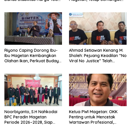
dan Populasi Ayam
Meski Garuda Gagal Lolos
Riyono Caping Dorong Ibu-
Ahmad Setiawan Kenang M.
Ibu Magetan Kembangkan
Sholeh: Pejuang Keadilan “No
Olahan Ikan, Perkuat Budaya
Viral No Justice” Telah
Gemar Makan Ikan
Berpulang
Noorbiyanto, S.H Nahkodai
Ketua PWI Magetan: OKK
BPC Peradin Magetan
Penting untuk Mencetak
Periode 2026–2028, Siap
Wartawan Profesional,
Perkuat Pendampingan
Berintegritas dan Terpercaya