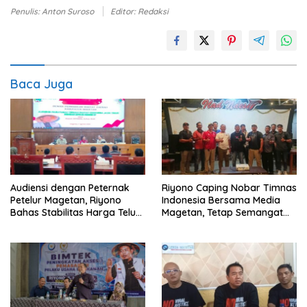
Penulis: Anton Suroso
Editor: Redaksi
Baca Juga
Audiensi dengan Peternak
Riyono Caping Nobar Timnas
Petelur Magetan, Riyono
Indonesia Bersama Media
Bahas Stabilitas Harga Telur
Magetan, Tetap Semangat
dan Populasi Ayam
Meski Garuda Gagal Lolos