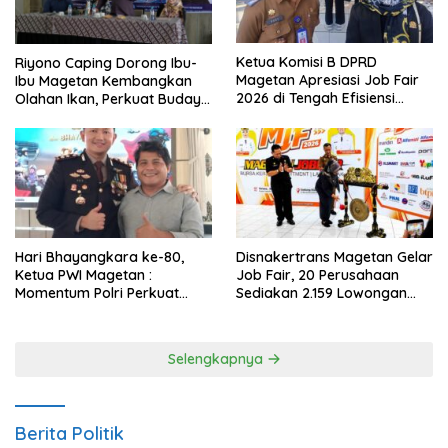
Ketua Komisi B DPRD
Riyono Caping Dorong Ibu-
Magetan Apresiasi Job Fair
Ibu Magetan Kembangkan
2026 di Tengah Efisiensi
Olahan Ikan, Perkuat Budaya
Anggaran
Gemar Makan Ikan
Hari Bhayangkara ke-80,
Disnakertrans Magetan Gelar
Ketua PWI Magetan :
Job Fair, 20 Perusahaan
Momentum Polri Perkuat
Sediakan 2.159 Lowongan
Kepercayaan Publik
Kerja
Selengkapnya
Berita Politik