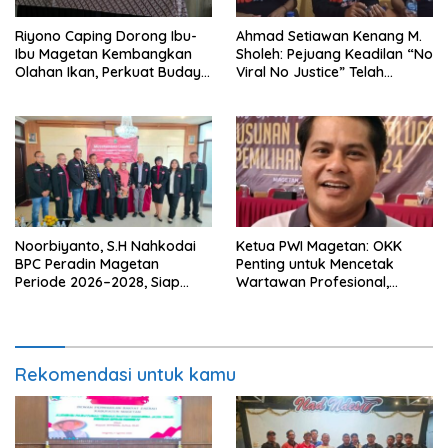
Riyono Caping Dorong Ibu-
Ahmad Setiawan Kenang M.
Ibu Magetan Kembangkan
Sholeh: Pejuang Keadilan “No
Olahan Ikan, Perkuat Budaya
Viral No Justice” Telah
Gemar Makan Ikan
Berpulang
Noorbiyanto, S.H Nahkodai
Ketua PWI Magetan: OKK
BPC Peradin Magetan
Penting untuk Mencetak
Periode 2026–2028, Siap
Wartawan Profesional,
Perkuat Pendampingan
Berintegritas dan Terpercaya
Hukum
Rekomendasi untuk kamu