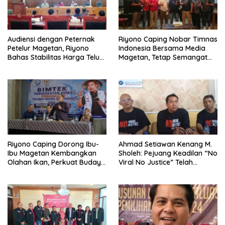
Audiensi dengan Peternak
Riyono Caping Nobar Timnas
Petelur Magetan, Riyono
Indonesia Bersama Media
Bahas Stabilitas Harga Telur
Magetan, Tetap Semangat
dan Populasi Ayam
Meski Garuda Gagal Lolos
Riyono Caping Dorong Ibu-
Ahmad Setiawan Kenang M.
Ibu Magetan Kembangkan
Sholeh: Pejuang Keadilan “No
Olahan Ikan, Perkuat Budaya
Viral No Justice” Telah
Gemar Makan Ikan
Berpulang