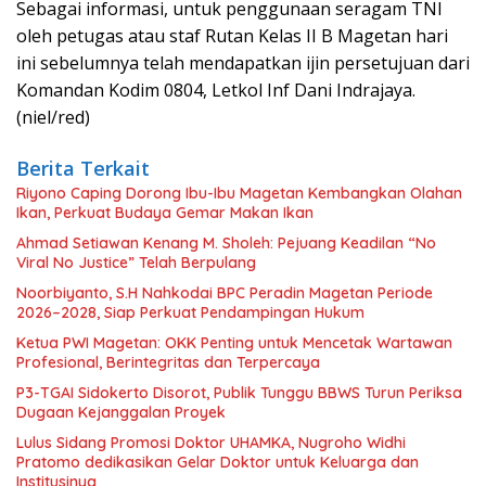
Sebagai informasi, untuk penggunaan seragam TNI
oleh petugas atau staf Rutan Kelas II B Magetan hari
ini sebelumnya telah mendapatkan ijin persetujuan dari
Komandan Kodim 0804, Letkol Inf Dani Indrajaya.
(niel/red)
Berita Terkait
Riyono Caping Dorong Ibu-Ibu Magetan Kembangkan Olahan
Ikan, Perkuat Budaya Gemar Makan Ikan
Ahmad Setiawan Kenang M. Sholeh: Pejuang Keadilan “No
Viral No Justice” Telah Berpulang
Noorbiyanto, S.H Nahkodai BPC Peradin Magetan Periode
2026–2028, Siap Perkuat Pendampingan Hukum
Ketua PWI Magetan: OKK Penting untuk Mencetak Wartawan
Profesional, Berintegritas dan Terpercaya
P3-TGAI Sidokerto Disorot, Publik Tunggu BBWS Turun Periksa
Dugaan Kejanggalan Proyek
Lulus Sidang Promosi Doktor UHAMKA, Nugroho Widhi
Pratomo dedikasikan Gelar Doktor untuk Keluarga dan
Institusinya