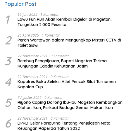
Popular Post
1
19 Juni 2025
1 Komentar
Lawu Fun Run Akan Kembali Digelar di Magetan,
Targetkan 2.000 Peserta
2
26 April 2025
1 Komentar
Peran Wartawan dalam Mengungkap Misteri CCTV di
Toilet Siswi
3
22 November 2021
0 Komentar
Rembug Penghijauan, Bupati Magetan Terima
Kunjungan Cabdin Kehutanan Jatim
4
22 November 2021
0 Komentar
Kapolres Buka Seleksi Atlet Pencak Silat Turnamen
Kapolda Cup
5
7 Agustus 2026
0 Komentar
Riyono Caping Dorong Ibu-Ibu Magetan Kembangkan
Olahan Ikan, Perkuat Budaya Gemar Makan Ikan
6
22 November 2021
0 Komentar
DPRD Gelar Paripurna Tentang Penjelasan Nota
Keuangan Raperda Tahun 2022