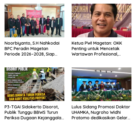
Noorbiyanto, S.H Nahkodai
Ketua PWI Magetan: OKK
BPC Peradin Magetan
Penting untuk Mencetak
Periode 2026–2028, Siap
Wartawan Profesional,
Perkuat Pendampingan
Berintegritas dan Terpercaya
Hukum
P3-TGAI Sidokerto Disorot,
Lulus Sidang Promosi Doktor
Publik Tunggu BBWS Turun
UHAMKA, Nugroho Widhi
Periksa Dugaan Kejanggalan
Pratomo dedikasikan Gelar
Proyek
Doktor untuk Keluarga dan
Institusinya