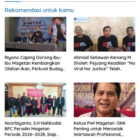
Rekomendasi untuk kamu
Riyono Caping Dorong Ibu-
Ahmad Setiawan Kenang M.
Ibu Magetan Kembangkan
Sholeh: Pejuang Keadilan “No
Olahan Ikan, Perkuat Budaya
Viral No Justice” Telah
Gemar Makan Ikan
Berpulang
Noorbiyanto, S.H Nahkodai
Ketua PWI Magetan: OKK
BPC Peradin Magetan
Penting untuk Mencetak
Periode 2026–2028, Siap
Wartawan Profesional,
Perkuat Pendampingan
Berintegritas dan Terpercaya