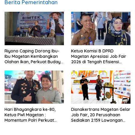
Berita Pemerintahan
Ketua Komisi B DPRD
Riyono Caping Dorong Ibu-
Magetan Apresiasi Job Fair
Ibu Magetan Kembangkan
2026 di Tengah Efisiensi
Olahan Ikan, Perkuat Budaya
Anggaran
Gemar Makan Ikan
Hari Bhayangkara ke-80,
Disnakertrans Magetan Gelar
Ketua PWI Magetan :
Job Fair, 20 Perusahaan
Momentum Polri Perkuat
Sediakan 2.159 Lowongan
Kepercayaan Publik
Kerja