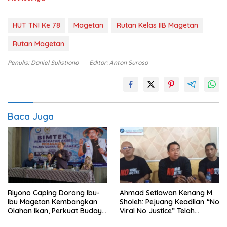
HUT TNI Ke 78
Magetan
Rutan Kelas IIB Magetan
Rutan Magetan
Penulis: Daniel Sulistiono
Editor: Anton Suroso
Baca Juga
Riyono Caping Dorong Ibu-
Ahmad Setiawan Kenang M.
Ibu Magetan Kembangkan
Sholeh: Pejuang Keadilan “No
Olahan Ikan, Perkuat Budaya
Viral No Justice” Telah
Gemar Makan Ikan
Berpulang