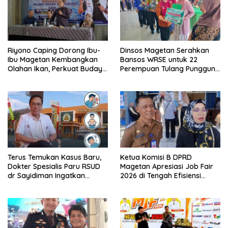
Riyono Caping Dorong Ibu-
Dinsos Magetan Serahkan
Ibu Magetan Kembangkan
Bansos WRSE untuk 22
Olahan Ikan, Perkuat Budaya
Perempuan Tulang Punggung
Gemar Makan Ikan
Keluarga di Kartoharjo
Terus Temukan Kasus Baru,
Ketua Komisi B DPRD
Dokter Spesialis Paru RSUD
Magetan Apresiasi Job Fair
dr Sayidiman Ingatkan
2026 di Tengah Efisiensi
Bahaya Tunda Pengobatan
Anggaran
TBC