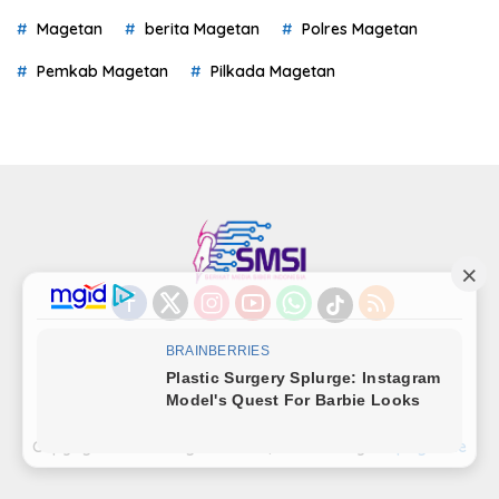
Magetan
berita Magetan
Polres Magetan
Pemkab Magetan
Pilkada Magetan
Indeks
Kode Etik
Privacy Policy
Redaksi
Disclaimer
Pedoman Media Siber
Kode Perilaku Perusahaan Pers
Copyright©LensaMagetan.com | Powered By
seopage.one