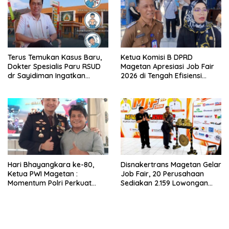
Terus Temukan Kasus Baru,
Ketua Komisi B DPRD
Dokter Spesialis Paru RSUD
Magetan Apresiasi Job Fair
dr Sayidiman Ingatkan
2026 di Tengah Efisiensi
Bahaya Tunda Pengobatan
Anggaran
TBC
Hari Bhayangkara ke-80,
Disnakertrans Magetan Gelar
Ketua PWI Magetan :
Job Fair, 20 Perusahaan
Momentum Polri Perkuat
Sediakan 2.159 Lowongan
Kepercayaan Publik
Kerja