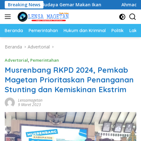
Langsung
kuat Budaya Gemar Makan Ikan
Breaking News
Ahmad Setiawan Kenang 
ke
konten
Beranda
Pemerintahan
Hukum dan Kriminal
Politik
Lakal
Beranda
Advertorial
Advertorial
,
Pemerintahan
Musrenbang RKPD 2024, Pemkab
Magetan Prioritaskan Penanganan
Stunting dan Kemiskinan Ekstrim
Lensamagetan
9 Maret 2023