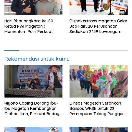
Hari Bhayangkara ke-80,
Disnakertrans Magetan Gelar
Ketua PWI Magetan :
Job Fair, 20 Perusahaan
Momentum Polri Perkuat
Sediakan 2.159 Lowongan
Kepercayaan Publik
Kerja
Rekomendasi untuk kamu
Riyono Caping Dorong Ibu-
Dinsos Magetan Serahkan
Ibu Magetan Kembangkan
Bansos WRSE untuk 22
Olahan Ikan, Perkuat Budaya
Perempuan Tulang Punggung
Gemar Makan Ikan
Keluarga di Kartoharjo