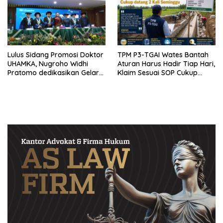
Lulus Sidang Promosi Doktor
TPM P3-TGAI Wates Bantah
UHAMKA, Nugroho Widhi
Aturan Harus Hadir Tiap Hari,
Pratomo dedikasikan Gelar
Klaim Sesuai SOP Cukup
Doktor untuk Keluarga dan
Datang 2 Kali Seminggu
Institusinya