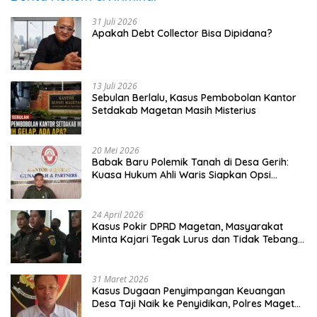
31 Juli 2026
Apakah Debt Collector Bisa Dipidana?
13 Juli 2026
Sebulan Berlalu, Kasus Pembobolan Kantor
Setdakab Magetan Masih Misterius
20 Mei 2026
Babak Baru Polemik Tanah di Desa Gerih:
Kuasa Hukum Ahli Waris Siapkan Opsi
Gugatan dan Audiensi ke Bupati
24 April 2026
Kasus Pokir DPRD Magetan, Masyarakat
Minta Kajari Tegak Lurus dan Tidak Tebang
Pilih
31 Maret 2026
Kasus Dugaan Penyimpangan Keuangan
Desa Taji Naik ke Penyidikan, Polres Magetan
Mulai Hitung Kerugian Negara