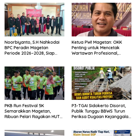
Noorbiyanto, S.H Nahkodai
Ketua PWI Magetan: OKK
BPC Peradin Magetan
Penting untuk Mencetak
Periode 2026–2028, Siap
Wartawan Profesional,
Perkuat Pendampingan
Berintegritas dan Terpercaya
Hukum
PKB Run Festival 5K
P3-TGAI Sidokerto Disorot,
Semarakkan Magetan,
Publik Tunggu BBWS Turun
Ribuan Pelari Rayakan HUT
Periksa Dugaan Kejanggalan
ke-28 PKB
Proyek