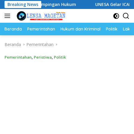
Langsung
uat Pendampingan Hukum
Breaking News
UNESA Gelar ICAPSTURE 2026 d
ke
konten
Beranda
Pemerintahan
Hukum dan Kriminal
Politik
Lakal
Beranda
Pemerintahan
Pemerintahan
,
Peristiwa
,
Politik