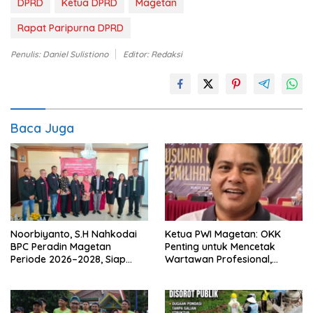
DPRD
Ketua DPRD
Magetan
Rapat Paripurna DPRD
Penulis: Daniel Sulistiono
Editor: Redaksi
Baca Juga
Noorbiyanto, S.H Nahkodai
Ketua PWI Magetan: OKK
BPC Peradin Magetan
Penting untuk Mencetak
Periode 2026–2028, Siap
Wartawan Profesional,
Perkuat Pendampingan
Berintegritas dan Terpercaya
Hukum