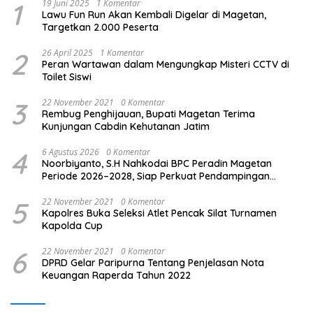
1
19 Juni 2025
1 Komentar
Lawu Fun Run Akan Kembali Digelar di Magetan,
Targetkan 2.000 Peserta
2
26 April 2025
1 Komentar
Peran Wartawan dalam Mengungkap Misteri CCTV di
Toilet Siswi
3
22 November 2021
0 Komentar
Rembug Penghijauan, Bupati Magetan Terima
Kunjungan Cabdin Kehutanan Jatim
4
6 Agustus 2026
0 Komentar
Noorbiyanto, S.H Nahkodai BPC Peradin Magetan
Periode 2026–2028, Siap Perkuat Pendampingan
Hukum
5
22 November 2021
0 Komentar
Kapolres Buka Seleksi Atlet Pencak Silat Turnamen
Kapolda Cup
6
22 November 2021
0 Komentar
DPRD Gelar Paripurna Tentang Penjelasan Nota
Keuangan Raperda Tahun 2022