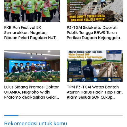
PKB Run Festival 5K
P3-TGAI Sidokerto Disorot,
Semarakkan Magetan,
Publik Tunggu BBWS Turun
Ribuan Pelari Rayakan HUT
Periksa Dugaan Kejanggalan
ke-28 PKB
Proyek
Lulus Sidang Promosi Doktor
TPM P3-TGAI Wates Bantah
UHAMKA, Nugroho Widhi
Aturan Harus Hadir Tiap Hari,
Pratomo dedikasikan Gelar
Klaim Sesuai SOP Cukup
Doktor untuk Keluarga dan
Datang 2 Kali Seminggu
Institusinya
Rekomendasi untuk kamu