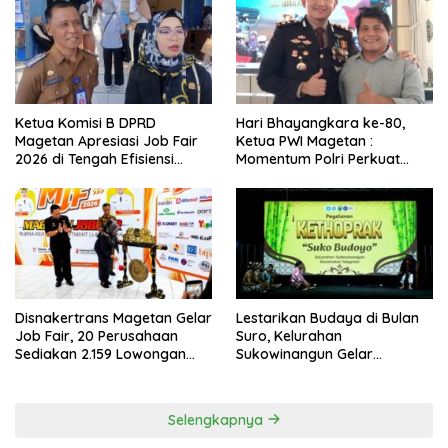
Ketua Komisi B DPRD
Hari Bhayangkara ke-80,
Magetan Apresiasi Job Fair
Ketua PWI Magetan :
2026 di Tengah Efisiensi
Momentum Polri Perkuat
Anggaran
Kepercayaan Publik
Disnakertrans Magetan Gelar
Lestarikan Budaya di Bulan
Job Fair, 20 Perusahaan
Suro, Kelurahan
Sediakan 2.159 Lowongan
Sukowinangun Gelar
Kerja
Ketoprak Suko Budoyo
Selengkapnya