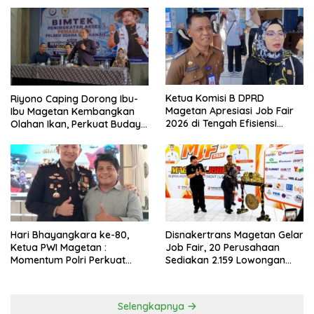
Ketua Komisi B DPRD
Riyono Caping Dorong Ibu-
Magetan Apresiasi Job Fair
Ibu Magetan Kembangkan
2026 di Tengah Efisiensi
Olahan Ikan, Perkuat Budaya
Anggaran
Gemar Makan Ikan
Hari Bhayangkara ke-80,
Disnakertrans Magetan Gelar
Ketua PWI Magetan :
Job Fair, 20 Perusahaan
Momentum Polri Perkuat
Sediakan 2.159 Lowongan
Kepercayaan Publik
Kerja
Selengkapnya