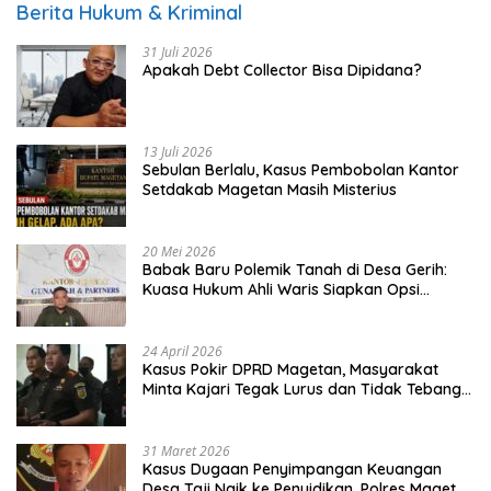
Berita Hukum & Kriminal
31 Juli 2026
Apakah Debt Collector Bisa Dipidana?
13 Juli 2026
Sebulan Berlalu, Kasus Pembobolan Kantor
Setdakab Magetan Masih Misterius
20 Mei 2026
Babak Baru Polemik Tanah di Desa Gerih:
Kuasa Hukum Ahli Waris Siapkan Opsi
Gugatan dan Audiensi ke Bupati
24 April 2026
Kasus Pokir DPRD Magetan, Masyarakat
Minta Kajari Tegak Lurus dan Tidak Tebang
Pilih
31 Maret 2026
Kasus Dugaan Penyimpangan Keuangan
Desa Taji Naik ke Penyidikan, Polres Magetan