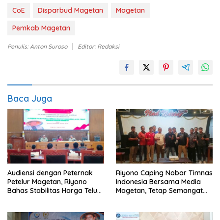
CoE
Disparbud Magetan
Magetan
Pemkab Magetan
Penulis: Anton Suroso
Editor: Redaksi
Baca Juga
Audiensi dengan Peternak
Riyono Caping Nobar Timnas
Petelur Magetan, Riyono
Indonesia Bersama Media
Bahas Stabilitas Harga Telur
Magetan, Tetap Semangat
dan Populasi Ayam
Meski Garuda Gagal Lolos