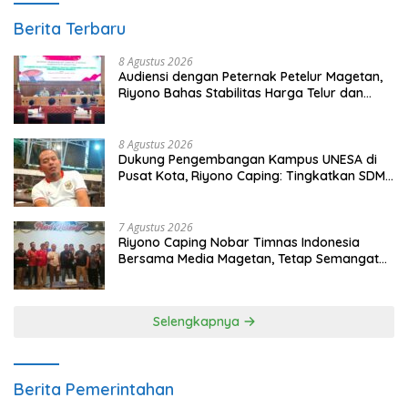
Berita Terbaru
8 Agustus 2026
Audiensi dengan Peternak Petelur Magetan,
Riyono Bahas Stabilitas Harga Telur dan
Populasi Ayam
8 Agustus 2026
Dukung Pengembangan Kampus UNESA di
Pusat Kota, Riyono Caping: Tingkatkan SDM
dan Gerakkan Ekonomi Magetan
7 Agustus 2026
Riyono Caping Nobar Timnas Indonesia
Bersama Media Magetan, Tetap Semangat
Meski Garuda Gagal Lolos
Selengkapnya
Berita Pemerintahan