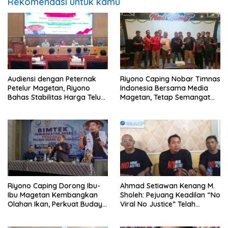
Rekomendasi untuk kamu
Audiensi dengan Peternak
Riyono Caping Nobar Timnas
Petelur Magetan, Riyono
Indonesia Bersama Media
Bahas Stabilitas Harga Telur
Magetan, Tetap Semangat
dan Populasi Ayam
Meski Garuda Gagal Lolos
Riyono Caping Dorong Ibu-
Ahmad Setiawan Kenang M.
Ibu Magetan Kembangkan
Sholeh: Pejuang Keadilan “No
Olahan Ikan, Perkuat Budaya
Viral No Justice” Telah
Gemar Makan Ikan
Berpulang