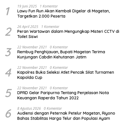
1
19 Juni 2025
1 Komentar
Lawu Fun Run Akan Kembali Digelar di Magetan,
Targetkan 2.000 Peserta
2
26 April 2025
1 Komentar
Peran Wartawan dalam Mengungkap Misteri CCTV di
Toilet Siswi
3
22 November 2021
0 Komentar
Rembug Penghijauan, Bupati Magetan Terima
Kunjungan Cabdin Kehutanan Jatim
4
22 November 2021
0 Komentar
Kapolres Buka Seleksi Atlet Pencak Silat Turnamen
Kapolda Cup
5
22 November 2021
0 Komentar
DPRD Gelar Paripurna Tentang Penjelasan Nota
Keuangan Raperda Tahun 2022
6
8 Agustus 2026
0 Komentar
Audiensi dengan Peternak Petelur Magetan, Riyono
Bahas Stabilitas Harga Telur dan Populasi Ayam