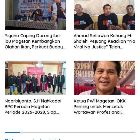
Riyono Caping Dorong Ibu-
Ahmad Setiawan Kenang M.
Ibu Magetan Kembangkan
Sholeh: Pejuang Keadilan “No
Olahan Ikan, Perkuat Budaya
Viral No Justice” Telah
Gemar Makan Ikan
Berpulang
Noorbiyanto, S.H Nahkodai
Ketua PWI Magetan: OKK
BPC Peradin Magetan
Penting untuk Mencetak
Periode 2026–2028, Siap
Wartawan Profesional,
Perkuat Pendampingan
Berintegritas dan Terpercaya
Hukum