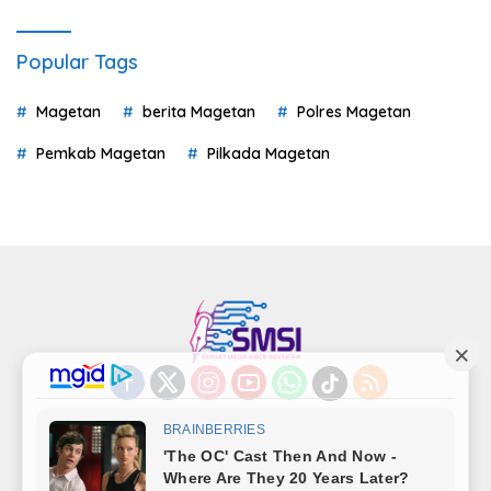
Popular Tags
Magetan
berita Magetan
Polres Magetan
Pemkab Magetan
Pilkada Magetan
Indeks
Kode Etik
Privacy Policy
Redaksi
Disclaimer
Pedoman Media Siber