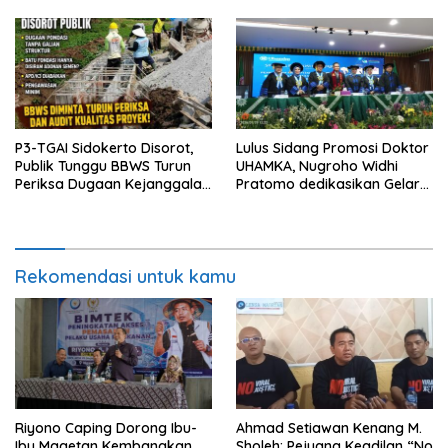
Hukum
P3-TGAI Sidokerto Disorot,
Lulus Sidang Promosi Doktor
Publik Tunggu BBWS Turun
UHAMKA, Nugroho Widhi
Periksa Dugaan Kejanggalan
Pratomo dedikasikan Gelar
Proyek
Doktor untuk Keluarga dan
Institusinya
Rekomendasi untuk kamu
Riyono Caping Dorong Ibu-
Ahmad Setiawan Kenang M.
Ibu Magetan Kembangkan
Sholeh: Pejuang Keadilan “No