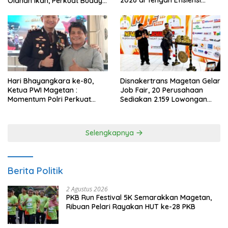
2026 di Tengah Efisiensi
Olahan Ikan, Perkuat Budaya
Anggaran
Gemar Makan Ikan
Hari Bhayangkara ke-80,
Disnakertrans Magetan Gelar
Ketua PWI Magetan :
Job Fair, 20 Perusahaan
Momentum Polri Perkuat
Sediakan 2.159 Lowongan
Kepercayaan Publik
Kerja
Selengkapnya
Berita Politik
2 Agustus 2026
PKB Run Festival 5K Semarakkan Magetan,
Ribuan Pelari Rayakan HUT ke-28 PKB