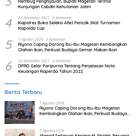
3
Rembug Penghijauan, Bupati Magetan Terima
Kunjungan Cabdin Kehutanan Jatim
4
22 November 2021
0 Komentar
Kapolres Buka Seleksi Atlet Pencak Silat Turnamen
Kapolda Cup
5
7 Agustus 2026
0 Komentar
Riyono Caping Dorong Ibu-Ibu Magetan Kembangkan
Olahan Ikan, Perkuat Budaya Gemar Makan Ikan
6
22 November 2021
0 Komentar
DPRD Gelar Paripurna Tentang Penjelasan Nota
Keuangan Raperda Tahun 2022
Berita Terbaru
7 Agustus 2026
Riyono Caping Dorong Ibu-Ibu Magetan
Kembangkan Olahan Ikan, Perkuat Budaya
Gemar Makan Ikan
7 Agustus 2026
Ahmad Setiawan Kenang M. Sholeh: Pejuang