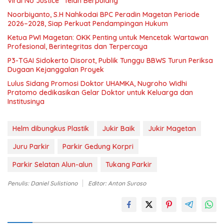
Viral No Justice” Telah Berpulang
Noorbiyanto, S.H Nahkodai BPC Peradin Magetan Periode
2026–2028, Siap Perkuat Pendampingan Hukum
Ketua PWI Magetan: OKK Penting untuk Mencetak Wartawan
Profesional, Berintegritas dan Terpercaya
P3-TGAI Sidokerto Disorot, Publik Tunggu BBWS Turun Periksa
Dugaan Kejanggalan Proyek
Lulus Sidang Promosi Doktor UHAMKA, Nugroho Widhi
Pratomo dedikasikan Gelar Doktor untuk Keluarga dan
Institusinya
Helm dibungkus Plastik
Jukir Baik
Jukir Magetan
Juru Parkir
Parkir Gedung Korpri
Parkir Selatan Alun-alun
Tukang Parkir
Penulis: Daniel Sulistiono
Editor: Anton Suroso