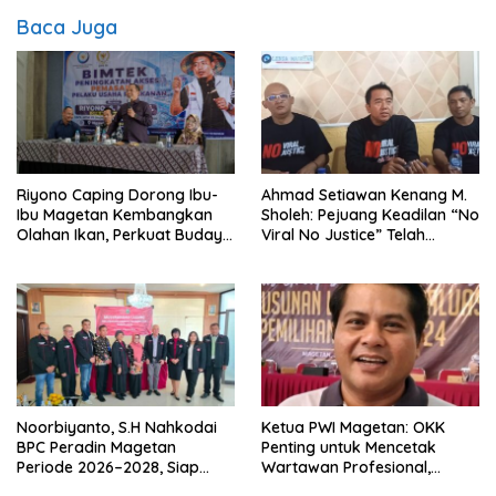
Baca Juga
Riyono Caping Dorong Ibu-
Ahmad Setiawan Kenang M.
Ibu Magetan Kembangkan
Sholeh: Pejuang Keadilan “No
Olahan Ikan, Perkuat Budaya
Viral No Justice” Telah
Gemar Makan Ikan
Berpulang
Noorbiyanto, S.H Nahkodai
Ketua PWI Magetan: OKK
BPC Peradin Magetan
Penting untuk Mencetak
Periode 2026–2028, Siap
Wartawan Profesional,
Perkuat Pendampingan
Berintegritas dan Terpercaya