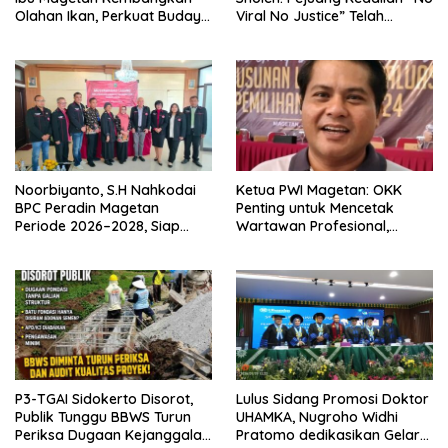
Olahan Ikan, Perkuat Budaya
Viral No Justice” Telah
Gemar Makan Ikan
Berpulang
Noorbiyanto, S.H Nahkodai
Ketua PWI Magetan: OKK
BPC Peradin Magetan
Penting untuk Mencetak
Periode 2026–2028, Siap
Wartawan Profesional,
Perkuat Pendampingan
Berintegritas dan Terpercaya
Hukum
P3-TGAI Sidokerto Disorot,
Lulus Sidang Promosi Doktor
Publik Tunggu BBWS Turun
UHAMKA, Nugroho Widhi
Periksa Dugaan Kejanggalan
Pratomo dedikasikan Gelar