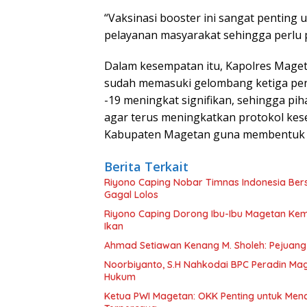
“Vaksinasi booster ini sangat pentin
pelayanan masyarakat sehingga perlu 
Dalam kesempatan itu, Kapolres Magetan
sudah memasuki gelombang ketiga pen
-19 meningkat signifikan, sehingga p
agar terus meningkatkan protokol kes
Kabupaten Magetan guna membentuk k
Berita Terkait
Riyono Caping Nobar Timnas Indonesia Be
Gagal Lolos
Riyono Caping Dorong Ibu-Ibu Magetan Ke
Ikan
Ahmad Setiawan Kenang M. Sholeh: Pejuang K
Noorbiyanto, S.H Nahkodai BPC Peradin Ma
Hukum
Ketua PWI Magetan: OKK Penting untuk Menc