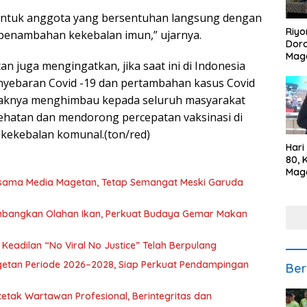
g untuk anggota yang bersentuhan langsung dengan
Riyo
penambahan kekebalan imun,” ujarnya.
Doro
Mag
 juga mengingatkan, jika saat ini di Indonesia
Kem
Ikan
yebaran Covid -19 dan pertambahan kasus Covid
Gem
ihaknya menghimbau kepada seluruh masyarakat
ehatan dan mendorong percepatan vaksinasi di
ekebalan komunal.(ton/red)
Hari
80, 
Mag
rsama Media Magetan, Tetap Semangat Meski Garuda
Polr
Kepe
mbangkan Olahan Ikan, Perkuat Budaya Gemar Makan
eadilan “No Viral No Justice” Telah Berpulang
getan Periode 2026–2028, Siap Perkuat Pendampingan
Ber
etak Wartawan Profesional, Berintegritas dan