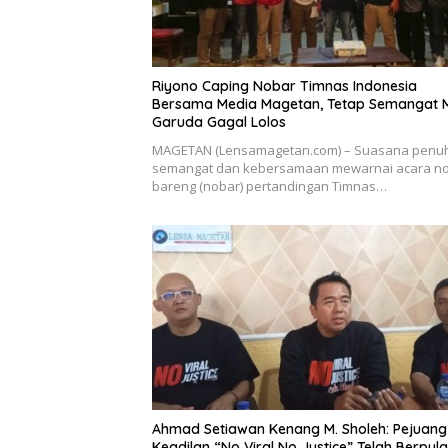
Riyono Caping Nobar Timnas Indonesia
Bersama Media Magetan, Tetap Semangat 
Garuda Gagal Lolos
MAGETAN (Lensamagetan.com) – Suasana penu
semangat dan kebersamaan mewarnai acara n
bareng (nobar) pertandingan Timnas…
Ahmad Setiawan Kenang M. Sholeh: Pejuang
Keadilan “No Viral No Justice” Telah Berpul