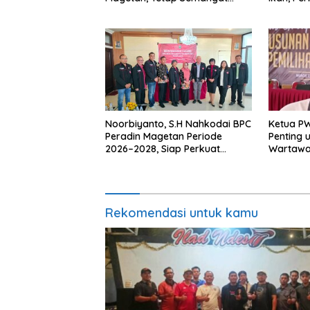
Meski Garuda Gagal Lolos
Makan I
Noorbiyanto, S.H Nahkodai BPC
Ketua P
Peradin Magetan Periode
Penting 
2026–2028, Siap Perkuat
Wartawan
Pendampingan Hukum
Berinteg
Rekomendasi untuk kamu