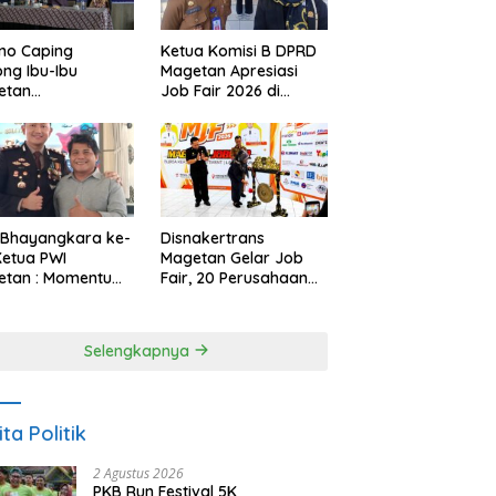
Ketua Komisi B DPRD
no Caping
Magetan Apresiasi
ng Ibu-Ibu
Job Fair 2026 di
etan
Tengah Efisiensi
bangkan Olahan
Anggaran
, Perkuat Budaya
ar Makan Ikan
 Bhayangkara ke-
Disnakertrans
Ketua PWI
Magetan Gelar Job
etan : Momentum
Fair, 20 Perusahaan
i Perkuat
Sediakan 2.159
rcayaan Publik
Lowongan Kerja
Selengkapnya
ita Politik
2 Agustus 2026
PKB Run Festival 5K