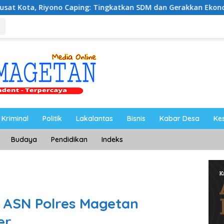
g: Tingkatkan SDM dan Gerakkan Ekonomi Magetan
Ri
Kriminal
Politik
Lakalantas
Bisnis
Kabar Desa
Ke
Budaya
Pendidikan
Indeks
 ASN Polres Magetan
er