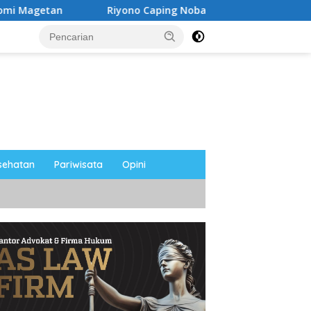
yono Caping Nobar Timnas Indonesia Bersama Media Magetan, 
sehatan
Pariwisata
Opini