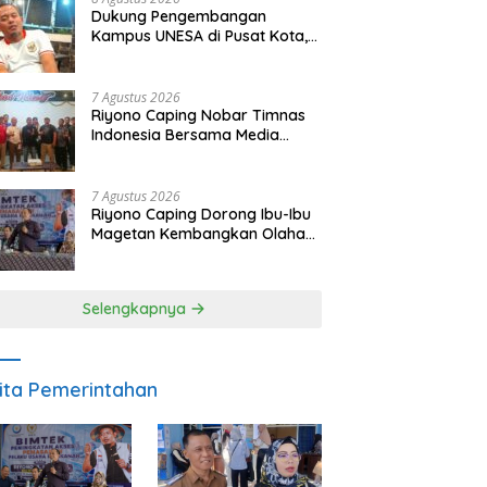
Dukung Pengembangan
Kampus UNESA di Pusat Kota,
Riyono Caping: Tingkatkan
SDM dan Gerakkan Ekonomi
Magetan
7 Agustus 2026
Riyono Caping Nobar Timnas
Indonesia Bersama Media
Magetan, Tetap Semangat
Meski Garuda Gagal Lolos
7 Agustus 2026
Riyono Caping Dorong Ibu-Ibu
Magetan Kembangkan Olahan
Ikan, Perkuat Budaya Gemar
Makan Ikan
Selengkapnya
ita Pemerintahan