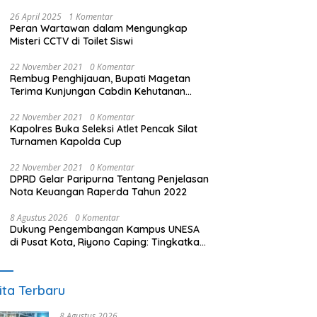
26 April 2025
1 Komentar
Peran Wartawan dalam Mengungkap
Misteri CCTV di Toilet Siswi
22 November 2021
0 Komentar
Rembug Penghijauan, Bupati Magetan
Terima Kunjungan Cabdin Kehutanan
Jatim
22 November 2021
0 Komentar
Kapolres Buka Seleksi Atlet Pencak Silat
Turnamen Kapolda Cup
22 November 2021
0 Komentar
DPRD Gelar Paripurna Tentang Penjelasan
Nota Keuangan Raperda Tahun 2022
8 Agustus 2026
0 Komentar
Dukung Pengembangan Kampus UNESA
di Pusat Kota, Riyono Caping: Tingkatkan
SDM dan Gerakkan Ekonomi Magetan
ita Terbaru
8 Agustus 2026