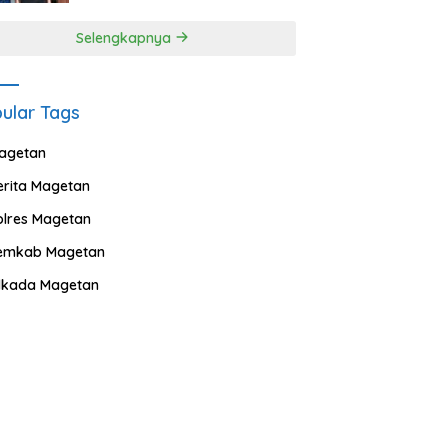
Selengkapnya
ular Tags
agetan
erita Magetan
olres Magetan
emkab Magetan
ilkada Magetan