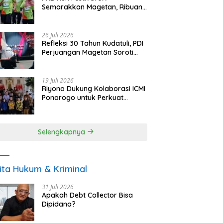
Semarakkan Magetan, Ribuan
Pelari Rayakan HUT ke-28 PKB
26 Juli 2026
Refleksi 30 Tahun Kudatuli, PDI
Perjuangan Magetan Soroti
Ancaman Demokrasi dan
Tuntut Keadilan Korban
19 Juli 2026
Riyono Dukung Kolaborasi ICMI
Ponorogo untuk Perkuat
Ekonomi Kerakyatan dan
UMKM
Selengkapnya
ita Hukum & Kriminal
31 Juli 2026
Apakah Debt Collector Bisa
Dipidana?