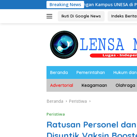
Langsung
ng Pengembangan Kampus UNESA di Pusat Kota, Riyono Capin
Breaking News
ke
konten
Ikuti Di Google News
Indeks Berita
Beranda
Pemerintahan
Hukum dan 
Advertorial
Keagamaan
Olahraga
Beranda
Peristiwa
Peristiwa
Ratusan Personel dan
Disuntik Vaksin Boost