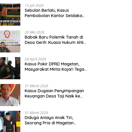
13 Juli 2026
Sebulan Berlalu, Kasus
Pembobolan Kantor Setdakab
Magetan Masih Misterius
20 Mei 2026
Babak Baru Polemik Tanah di
Desa Gerih: Kuasa Hukum Ahli
Waris Siapkan Opsi Gugatan
dan Audiensi ke Bupati
24 April 2026
Kasus Pokir DPRD Magetan,
Masyarakat Minta Kajari Tegak
Lurus dan Tidak Tebang Pilih
31 Maret 2026
Kasus Dugaan Penyimpangan
Keuangan Desa Taji Naik ke
Penyidikan, Polres Magetan
Mulai Hitung Kerugian Negara
31 Maret 2026
Diduga Aniaya Anak Tiri,
Seorang Pria di Magetan
Dilaporkan ke Polisi