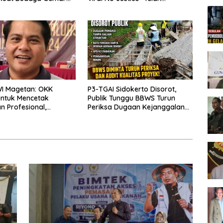
kan
Berpulang
WI Magetan: OKK
P3-TGAI Sidokerto Disorot,
untuk Mencetak
Publik Tunggu BBWS Turun
 Profesional,
Periksa Dugaan Kejanggalan
ritas dan Terpercaya
Proyek