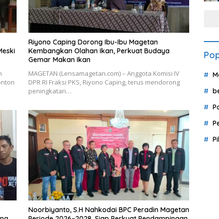
Riyono Caping Dorong Ibu-Ibu Magetan
Meski
Kembangkan Olahan Ikan, Perkuat Budaya
Pop
Gemar Makan Ikan
h
MAGETAN (Lensamagetan.com) – Anggota Komisi IV
M
onton
DPR RI Fraksi PKS, Riyono Caping, terus mendorong
b
peningkatan…
P
P
P
Noorbiyanto, S.H Nahkodai BPC Peradin Magetan
ang
Periode 2026–2028, Siap Perkuat Pendampingan