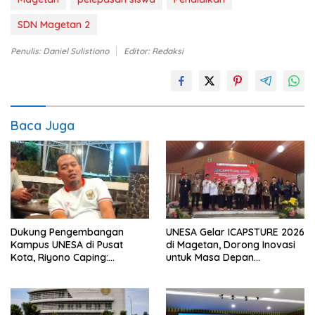
SDN Magetan 2
Penulis: Daniel Sulistiono
Editor: Redaksi
Baca Juga
Dukung Pengembangan
UNESA Gelar ICAPSTURE 2026
Kampus UNESA di Pusat
di Magetan, Dorong Inovasi
Kota, Riyono Caping:
untuk Masa Depan
Tingkatkan SDM dan
Berkelanjutan
Gerakkan Ekonomi Magetan