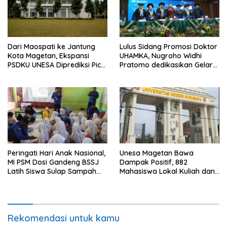
Dari Maospati ke Jantung
Lulus Sidang Promosi Doktor
Kota Magetan, Ekspansi
UHAMKA, Nugroho Widhi
PSDKU UNESA Diprediksi Picu
Pratomo dedikasikan Gelar
Pertumbuhan Ekonomi
Doktor untuk Keluarga dan
Institusinya
Peringati Hari Anak Nasional,
Unesa Magetan Bawa
MI PSM Dosi Gandeng BSSJ
Dampak Positif, 882
Latih Siswa Sulap Sampah
Mahasiswa Lokal Kuliah dan
Plastik Jadi Sofa Botik
21 Guru Raih Beasiswa S2-S3
Rekomendasi untuk kamu