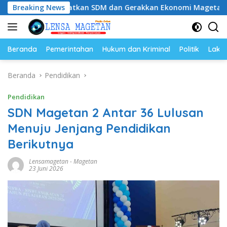
Langsung
Tingkatkan SDM dan Gerakkan Ekonomi Magetan
Breaking News
Riyon
ke
konten
Beranda
Pemerintahan
Hukum dan Kriminal
Politik
Lakal
Beranda
Pendidikan
Pendidikan
SDN Magetan 2 Antar 36 Lulusan
Menuju Jenjang Pendidikan
Berikutnya
Lensamagetan
-
Magetan
23 Juni 2026