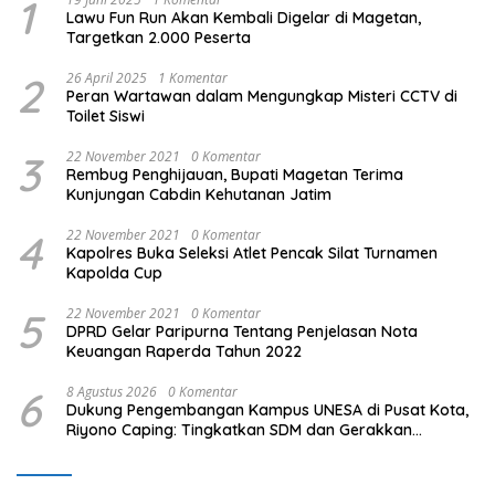
1
Lawu Fun Run Akan Kembali Digelar di Magetan,
Targetkan 2.000 Peserta
2
26 April 2025
1 Komentar
Peran Wartawan dalam Mengungkap Misteri CCTV di
Toilet Siswi
3
22 November 2021
0 Komentar
Rembug Penghijauan, Bupati Magetan Terima
Kunjungan Cabdin Kehutanan Jatim
4
22 November 2021
0 Komentar
Kapolres Buka Seleksi Atlet Pencak Silat Turnamen
Kapolda Cup
5
22 November 2021
0 Komentar
DPRD Gelar Paripurna Tentang Penjelasan Nota
Keuangan Raperda Tahun 2022
6
8 Agustus 2026
0 Komentar
Dukung Pengembangan Kampus UNESA di Pusat Kota,
Riyono Caping: Tingkatkan SDM dan Gerakkan
Ekonomi Magetan