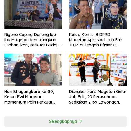
Riyono Caping Dorong Ibu-
Ketua Komisi B DPRD
Ibu Magetan Kembangkan
Magetan Apresiasi Job Fair
Olahan Ikan, Perkuat Budaya
2026 di Tengah Efisiensi
Gemar Makan Ikan
Anggaran
Hari Bhayangkara ke-80,
Disnakertrans Magetan Gelar
Ketua PWI Magetan :
Job Fair, 20 Perusahaan
Momentum Polri Perkuat
Sediakan 2.159 Lowongan
Kepercayaan Publik
Kerja
Selengkapnya