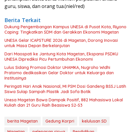
guru, siswa, dan orang tua.(niel/red)
Berita Terkait
Dukung Pengembangan Kampus UNESA di Pusat Kota, Riyono
Caping: Tingkatkan SDM dan Gerakkan Ekonomi Magetan
UNESA Gelar ICAPSTURE 2026 di Magetan, Dorong Inovasi
untuk Masa Depan Berkelanjutan
Dari Maospati ke Jantung Kota Magetan, Ekspansi PSDKU
UNESA Diprediksi Picu Pertumbuhan Ekonomi
Lulus Sidang Promosi Doktor UHAMKA, Nugroho Widhi
Pratomo dedikasikan Gelar Doktor untuk Keluarga dan
Institusinya
Peringati Hari Anak Nasional, MI PSM Dosi Gandeng BSSJ Latih
Siswa Sulap Sampah Plastik Jadi Sofa Botik
Unesa Magetan Bawa Dampak Positif, 882 Mahasiswa Lokal
Kuliah dan 21 Guru Raih Beasiswa S2-S3
berita Magetan
Gedung Korpri
kelulusan SD
Magetan
pelepasan siswa
Pendidikan