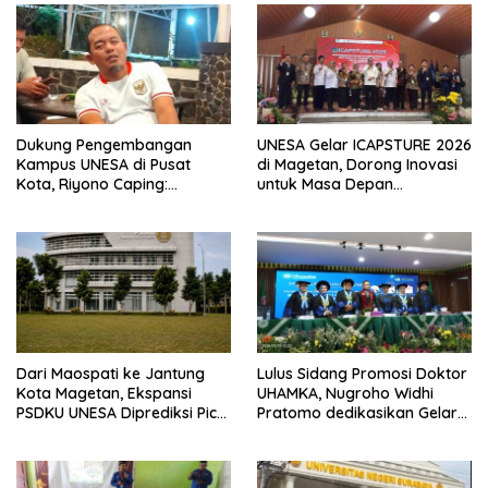
Dukung Pengembangan
UNESA Gelar ICAPSTURE 2026
Kampus UNESA di Pusat
di Magetan, Dorong Inovasi
Kota, Riyono Caping:
untuk Masa Depan
Tingkatkan SDM dan
Berkelanjutan
Gerakkan Ekonomi Magetan
Dari Maospati ke Jantung
Lulus Sidang Promosi Doktor
Kota Magetan, Ekspansi
UHAMKA, Nugroho Widhi
PSDKU UNESA Diprediksi Picu
Pratomo dedikasikan Gelar
Pertumbuhan Ekonomi
Doktor untuk Keluarga dan
Institusinya