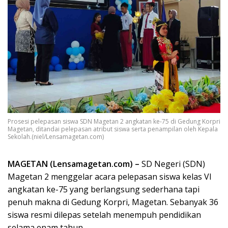
Prosesi pelepasan siswa SDN Magetan 2 angkatan ke-75 di Gedung Korpri
Magetan, ditandai pelepasan atribut siswa serta penampilan oleh Kepala
Sekolah.(niel/Lensamagetan.com)
MAGETAN (Lensamagetan.com) –
SD Negeri (SDN)
Magetan 2 menggelar acara pelepasan siswa kelas VI
angkatan ke-75 yang berlangsung sederhana tapi
penuh makna di Gedung Korpri, Magetan. Sebanyak 36
siswa resmi dilepas setelah menempuh pendidikan
selama enam tahun.