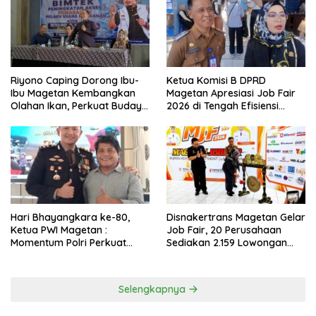
Riyono Caping Dorong Ibu-
Ketua Komisi B DPRD
Ibu Magetan Kembangkan
Magetan Apresiasi Job Fair
Olahan Ikan, Perkuat Budaya
2026 di Tengah Efisiensi
Gemar Makan Ikan
Anggaran
Hari Bhayangkara ke-80,
Disnakertrans Magetan Gelar
Ketua PWI Magetan :
Job Fair, 20 Perusahaan
Momentum Polri Perkuat
Sediakan 2.159 Lowongan
Kepercayaan Publik
Kerja
Selengkapnya