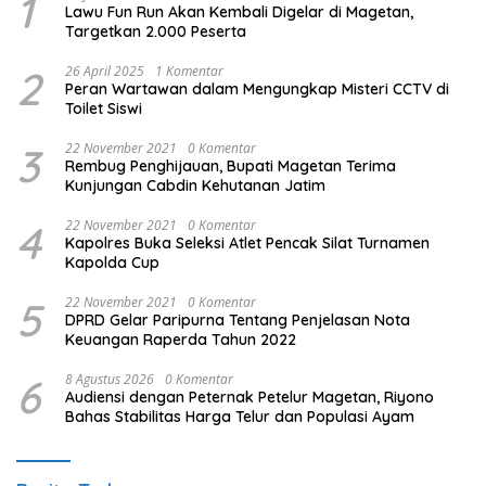
1
Lawu Fun Run Akan Kembali Digelar di Magetan,
Targetkan 2.000 Peserta
2
26 April 2025
1 Komentar
Peran Wartawan dalam Mengungkap Misteri CCTV di
Toilet Siswi
3
22 November 2021
0 Komentar
Rembug Penghijauan, Bupati Magetan Terima
Kunjungan Cabdin Kehutanan Jatim
4
22 November 2021
0 Komentar
Kapolres Buka Seleksi Atlet Pencak Silat Turnamen
Kapolda Cup
5
22 November 2021
0 Komentar
DPRD Gelar Paripurna Tentang Penjelasan Nota
Keuangan Raperda Tahun 2022
6
8 Agustus 2026
0 Komentar
Audiensi dengan Peternak Petelur Magetan, Riyono
Bahas Stabilitas Harga Telur dan Populasi Ayam