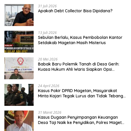
31 Juli 2026
Apakah Debt Collector Bisa Dipidana?
13 Juli 2026
Sebulan Berlalu, Kasus Pembobolan Kantor
Setdakab Magetan Masih Misterius
20 Mei 2026
Babak Baru Polemik Tanah di Desa Gerih:
Kuasa Hukum Ahli Waris Siapkan Opsi
Gugatan dan Audiensi ke Bupati
24 April 2026
Kasus Pokir DPRD Magetan, Masyarakat
Minta Kajari Tegak Lurus dan Tidak Tebang
Pilih
31 Maret 2026
Kasus Dugaan Penyimpangan Keuangan
Desa Taji Naik ke Penyidikan, Polres Magetan
Mulai Hitung Kerugian Negara