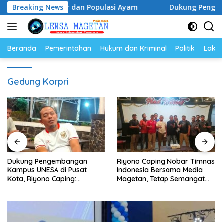
Langsung
Harga Telur dan Populasi Ayam
Breaking News
Dukung Pengembangan K
ke
konten
Beranda
Pemerintahan
Hukum dan Kriminal
Politik
Lakal
Gedung Korpri
Dukung Pengembangan
Riyono Caping Nobar Timnas
Kampus UNESA di Pusat
Indonesia Bersama Media
Kota, Riyono Caping:
Magetan, Tetap Semangat
Tingkatkan SDM dan
Meski Garuda Gagal Lolos
Gerakkan Ekonomi Magetan