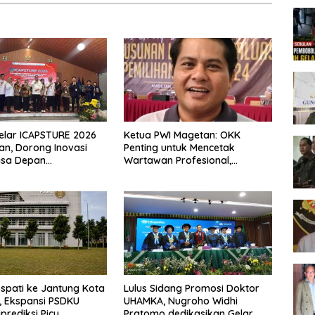
elar ICAPSTURE 2026
Ketua PWI Magetan: OKK
an, Dorong Inovasi
Penting untuk Mencetak
asa Depan
Wartawan Profesional,
jutan
Berintegritas dan Terpercaya
spati ke Jantung Kota
Lulus Sidang Promosi Doktor
 Ekspansi PSDKU
UHAMKA, Nugroho Widhi
prediksi Picu
Pratomo dedikasikan Gelar