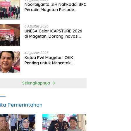
Noorbiyanto, S.H Nahkodai BPC
Peradin Magetan Periode
2026–2028, Siap Perkuat
Pendampingan Hukum
6 Agustus 2026
UNESA Gelar ICAPSTURE 2026
di Magetan, Dorong Inovasi
untuk Masa Depan
Berkelanjutan
4 Agustus 2026
Ketua PWI Magetan: OKK
Penting untuk Mencetak
Wartawan Profesional,
Berintegritas dan Terpercaya
Selengkapnya
ita Pemerintahan