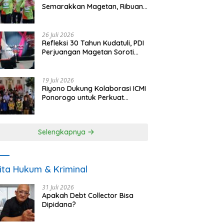
Semarakkan Magetan, Ribuan
Pelari Rayakan HUT ke-28 PKB
26 Juli 2026
Refleksi 30 Tahun Kudatuli, PDI
Perjuangan Magetan Soroti
Ancaman Demokrasi dan
Tuntut Keadilan Korban
19 Juli 2026
Riyono Dukung Kolaborasi ICMI
Ponorogo untuk Perkuat
Ekonomi Kerakyatan dan
UMKM
Selengkapnya
ita Hukum & Kriminal
31 Juli 2026
Apakah Debt Collector Bisa
Dipidana?