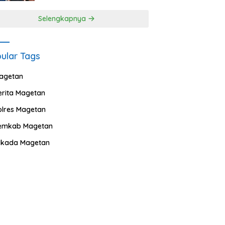
Selengkapnya
ular Tags
agetan
erita Magetan
olres Magetan
emkab Magetan
ilkada Magetan