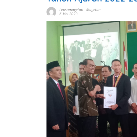
Lensamagetan
-
Magetan
6 Mei 2023