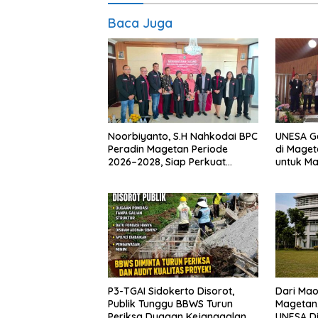
Baca Juga
Noorbiyanto, S.H Nahkodai BPC
UNESA G
Peradin Magetan Periode
di Maget
2026–2028, Siap Perkuat
untuk M
Pendampingan Hukum
Berkelan
P3-TGAI Sidokerto Disorot,
Dari Mao
Publik Tunggu BBWS Turun
Magetan,
Periksa Dugaan Kejanggalan
UNESA Di