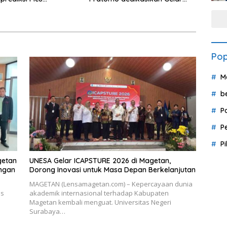
uhan Ekonomi
Doktor untuk Keluarga dan
Institusinya
Pop
M
b
P
P
P
getan
UNESA Gelar ICAPSTURE 2026 di Magetan,
ingan
Dorong Inovasi untuk Masa Depan Berkelanjutan
MAGETAN (Lensamagetan.com) – Kepercayaan dunia
us
akademik internasional terhadap Kabupaten
Magetan kembali menguat. Universitas Negeri
Surabaya…