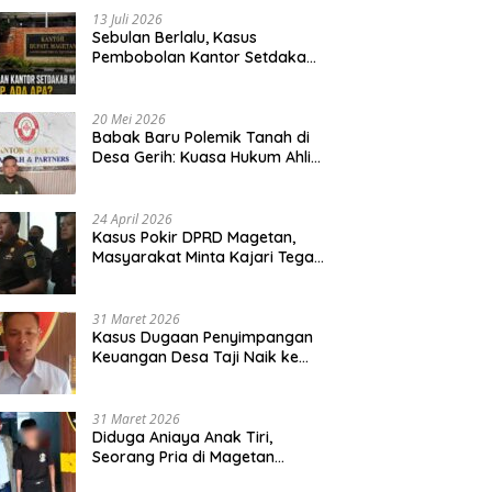
13 Juli 2026
Sebulan Berlalu, Kasus
Pembobolan Kantor Setdakab
Magetan Masih Misterius
20 Mei 2026
Babak Baru Polemik Tanah di
Desa Gerih: Kuasa Hukum Ahli
Waris Siapkan Opsi Gugatan
dan Audiensi ke Bupati
24 April 2026
Kasus Pokir DPRD Magetan,
Masyarakat Minta Kajari Tegak
Lurus dan Tidak Tebang Pilih
31 Maret 2026
Kasus Dugaan Penyimpangan
Keuangan Desa Taji Naik ke
Penyidikan, Polres Magetan
Mulai Hitung Kerugian Negara
31 Maret 2026
Diduga Aniaya Anak Tiri,
Seorang Pria di Magetan
Dilaporkan ke Polisi