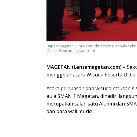
Bupati Magetan Suprawoto didampingi Kepala Sekola
(Daniel/Lensamagetan.com)
MAGETAN (Lensamagetan.com) –
Seko
menggelar acara Wisuda Peserta Didik 
Acara pelepasan dan wisuda ratusan s
aula SMAN 1 Magetan, dihadiri langsu
merupakan salah satu Alumni dari SM
dan para wali murid.