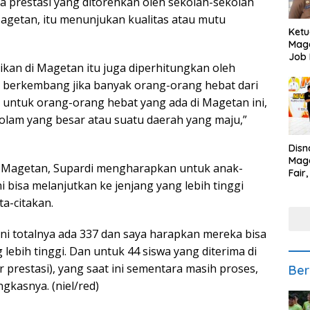
prestasi yang ditorehkan oleh sekolah-sekolah
agetan, itu menunjukan kualitas atau mutu
Ketu
Mage
Job 
ikan di Magetan itu juga diperhitungkan oleh
Teng
Ang
u berkembang jika banyak orang-orang hebat dari
 untuk orang-orang hebat yang ada di Magetan ini,
kolam yang besar atau suatu daerah yang maju,”
Disn
Mage
1 Magetan, Supardi mengharapkan untuk anak-
Fair
ni bisa melanjutkan ke jenjang yang lebih tinggi
Sedi
Low
a-citakan.
 ini totalnya ada 337 dan saya harapkan mereka bisa
lebih tinggi. Dan untuk 44 siswa yang diterima di
r prestasi), yang saat ini sementara masih proses,
Ber
gkasnya. (niel/red)