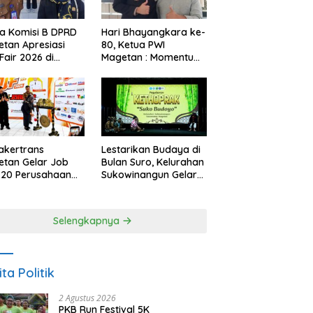
a Komisi B DPRD
Hari Bhayangkara ke-
tan Apresiasi
80, Ketua PWI
Fair 2026 di
Magetan : Momentum
ah Efisiensi
Polri Perkuat
garan
Kepercayaan Publik
akertrans
Lestarikan Budaya di
tan Gelar Job
Bulan Suro, Kelurahan
, 20 Perusahaan
Sukowinangun Gelar
akan 2.159
Ketoprak Suko
ongan Kerja
Budoyo
Selengkapnya
ita Politik
2 Agustus 2026
PKB Run Festival 5K