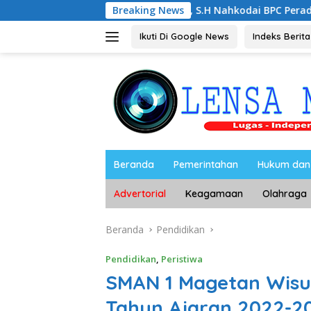
Langsung
Noorbiyanto, S.H Nahkodai BPC Peradin Magetan Periode 202
Breaking News
ke
konten
Ikuti Di Google News
Indeks Berita
Beranda
Pemerintahan
Hukum dan 
Advertorial
Keagamaan
Olahraga
Beranda
Pendidikan
Pendidikan
,
Peristiwa
SMAN 1 Magetan Wisud
Tahun Ajaran 2022-2