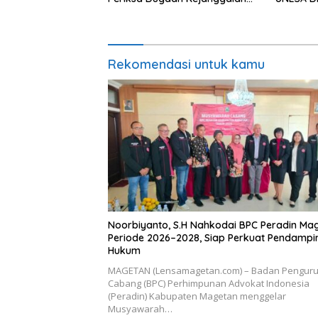
Proyek
Pertumb
Rekomendasi untuk kamu
Noorbiyanto, S.H Nahkodai BPC Peradin Ma
Periode 2026–2028, Siap Perkuat Pendamp
Hukum
MAGETAN (Lensamagetan.com) – Badan Pengur
Cabang (BPC) Perhimpunan Advokat Indonesia
(Peradin) Kabupaten Magetan menggelar
Musyawarah…