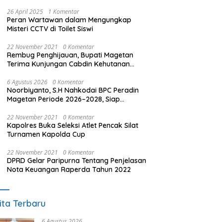
26 April 2025
1 Komentar
Peran Wartawan dalam Mengungkap
Misteri CCTV di Toilet Siswi
22 November 2021
0 Komentar
Rembug Penghijauan, Bupati Magetan
Terima Kunjungan Cabdin Kehutanan
Jatim
6 Agustus 2026
0 Komentar
Noorbiyanto, S.H Nahkodai BPC Peradin
Magetan Periode 2026–2028, Siap
Perkuat Pendampingan Hukum
22 November 2021
0 Komentar
Kapolres Buka Seleksi Atlet Pencak Silat
Turnamen Kapolda Cup
22 November 2021
0 Komentar
DPRD Gelar Paripurna Tentang Penjelasan
Nota Keuangan Raperda Tahun 2022
ita Terbaru
6 Agustus 2026