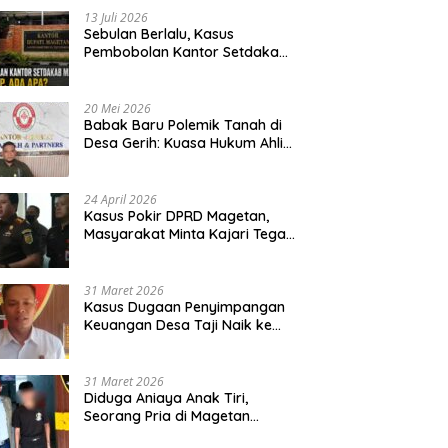
13 Juli 2026
Sebulan Berlalu, Kasus
Pembobolan Kantor Setdakab
Magetan Masih Misterius
20 Mei 2026
Babak Baru Polemik Tanah di
Desa Gerih: Kuasa Hukum Ahli
Waris Siapkan Opsi Gugatan
dan Audiensi ke Bupati
24 April 2026
Kasus Pokir DPRD Magetan,
Masyarakat Minta Kajari Tegak
Lurus dan Tidak Tebang Pilih
31 Maret 2026
Kasus Dugaan Penyimpangan
Keuangan Desa Taji Naik ke
Penyidikan, Polres Magetan
Mulai Hitung Kerugian Negara
31 Maret 2026
Diduga Aniaya Anak Tiri,
Seorang Pria di Magetan
Dilaporkan ke Polisi