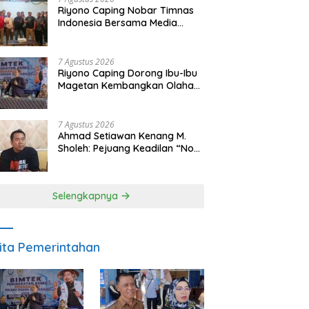
Riyono Caping Nobar Timnas
Indonesia Bersama Media
Magetan, Tetap Semangat
Meski Garuda Gagal Lolos
7 Agustus 2026
Riyono Caping Dorong Ibu-Ibu
Magetan Kembangkan Olahan
Ikan, Perkuat Budaya Gemar
Makan Ikan
7 Agustus 2026
Ahmad Setiawan Kenang M.
Sholeh: Pejuang Keadilan “No
Viral No Justice” Telah
Berpulang
Selengkapnya
ita Pemerintahan