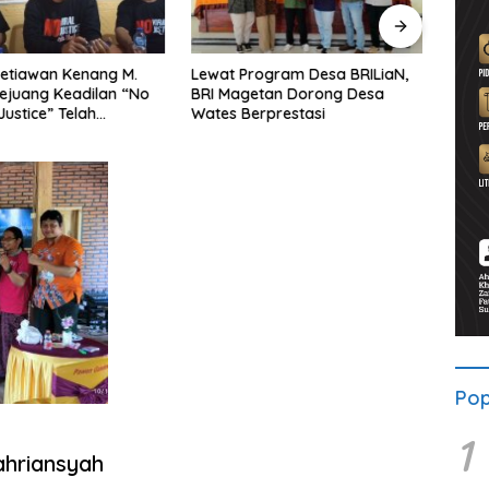
etiawan Kenang M.
Lewat Program Desa BRILiaN,
Noorb
Pejuang Keadilan “No
BRI Magetan Dorong Desa
Perad
Justice” Telah
Wates Berprestasi
2026–
ng
Pend
Pop
1
hriansyah