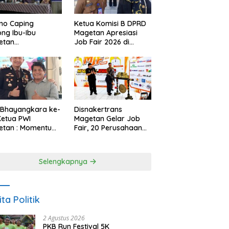
no Caping
Ketua Komisi B DPRD
ng Ibu-Ibu
Magetan Apresiasi
etan
Job Fair 2026 di
bangkan Olahan
Tengah Efisiensi
, Perkuat Budaya
Anggaran
ar Makan Ikan
 Bhayangkara ke-
Disnakertrans
Ketua PWI
Magetan Gelar Job
etan : Momentum
Fair, 20 Perusahaan
i Perkuat
Sediakan 2.159
rcayaan Publik
Lowongan Kerja
Selengkapnya
ita Politik
2 Agustus 2026
PKB Run Festival 5K