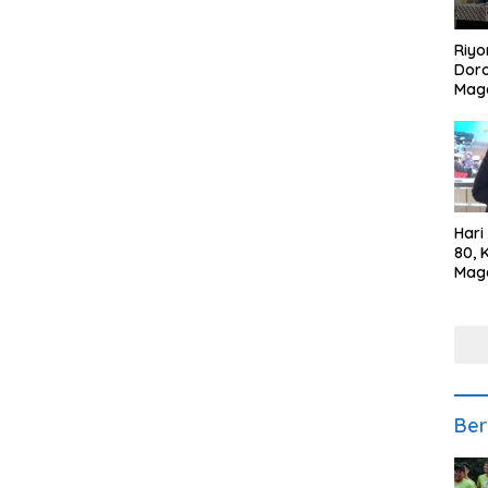
Riyo
Doro
Mag
Kem
Ikan
Gem
Hari
80, 
Mag
Polr
Kepe
Ber