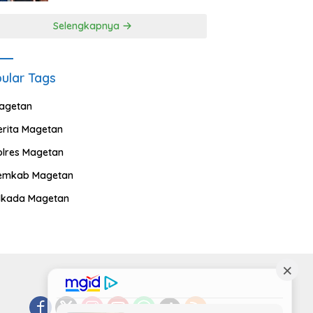
Selengkapnya
ular Tags
agetan
erita Magetan
olres Magetan
emkab Magetan
ilkada Magetan