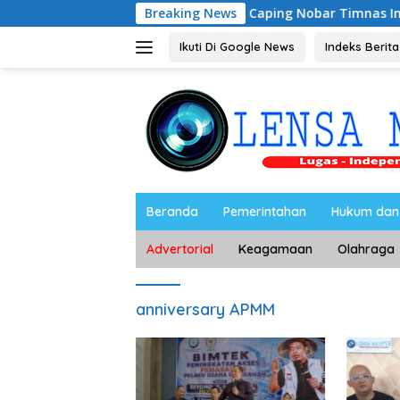
Langsung
Riyono Caping Nobar Timnas Indonesia Bersama
Breaking News
ke
konten
Ikuti Di Google News
Indeks Berita
Beranda
Pemerintahan
Hukum dan 
Advertorial
Keagamaan
Olahraga
anniversary APMM