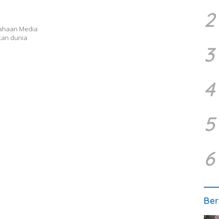
2
sahaan Media
kan dunia
3
4
5
6
Ber