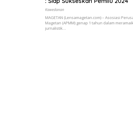
: Siap Sukseskan Pemilu 2024
Kawedanan
MAGETAN (Lensamagetan.com) – Asosiasi Peru
Magetan (APMM) genap 1 tahun dalam meramai
jurnalistik…