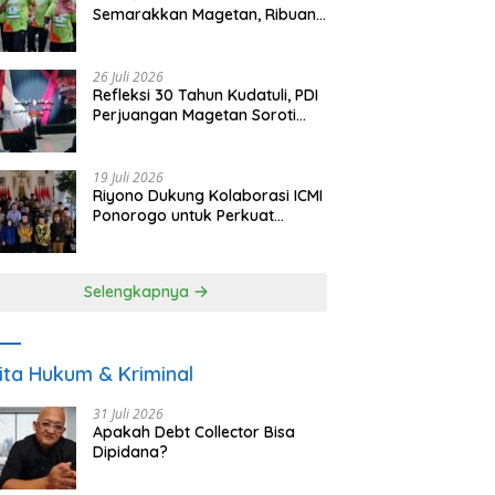
Semarakkan Magetan, Ribuan
Pelari Rayakan HUT ke-28 PKB
26 Juli 2026
Refleksi 30 Tahun Kudatuli, PDI
Perjuangan Magetan Soroti
Ancaman Demokrasi dan
Tuntut Keadilan Korban
19 Juli 2026
Riyono Dukung Kolaborasi ICMI
Ponorogo untuk Perkuat
Ekonomi Kerakyatan dan
UMKM
Selengkapnya
ita Hukum & Kriminal
31 Juli 2026
Apakah Debt Collector Bisa
Dipidana?