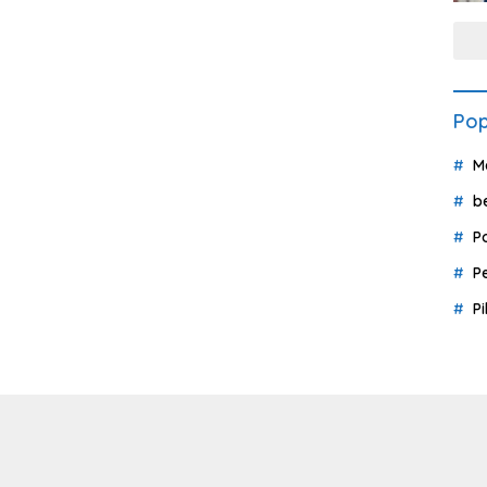
Pop
M
b
P
P
P