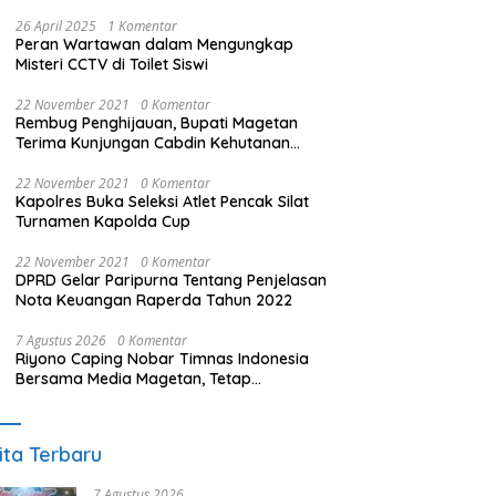
26 April 2025
1 Komentar
Peran Wartawan dalam Mengungkap
Misteri CCTV di Toilet Siswi
22 November 2021
0 Komentar
Rembug Penghijauan, Bupati Magetan
Terima Kunjungan Cabdin Kehutanan
Jatim
22 November 2021
0 Komentar
Kapolres Buka Seleksi Atlet Pencak Silat
Turnamen Kapolda Cup
22 November 2021
0 Komentar
DPRD Gelar Paripurna Tentang Penjelasan
Nota Keuangan Raperda Tahun 2022
7 Agustus 2026
0 Komentar
Riyono Caping Nobar Timnas Indonesia
Bersama Media Magetan, Tetap
Semangat Meski Garuda Gagal Lolos
ita Terbaru
7 Agustus 2026