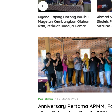
ng Nobar Timnas
Riyono Caping Dorong Ibu-Ibu
Ahmad S
ersama Media
Magetan Kembangkan Olahan
Sholeh: 
etap Semangat
Ikan, Perkuat Budaya Gemar
Viral No 
a Gagal Lolos
Makan Ikan
Berpula
Peristiwa
11 Oktober 2023
Anniversary Pertama APMM, Fa