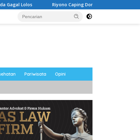
Riyono Caping Dorong Ibu-Ibu Magetan Kembangkan Ola
sehatan
Pariwisata
Opini