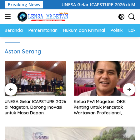
Langsung
ngan Hukum
Breaking News
UNESA Gelar ICAPSTURE 2026 di Magetan, Do
ke
konten
Beranda
Pemerintahan
Hukum dan Kriminal
Politik
Lakal
Aston Serang
UNESA Gelar ICAPSTURE 2026
Ketua PWI Magetan: OKK
di Magetan, Dorong Inovasi
Penting untuk Mencetak
untuk Masa Depan
Wartawan Profesional,
Berkelanjutan
Berintegritas dan Terpercaya