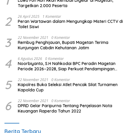
1
Lawu Fun Run Akan Kembali Digelar di Magetan,
Targetkan 2.000 Peserta
2
26 April 2025
1 Komentar
Peran Wartawan dalam Mengungkap Misteri CCTV di
Toilet Siswi
3
22 November 2021
0 Komentar
Rembug Penghijauan, Bupati Magetan Terima
Kunjungan Cabdin Kehutanan Jatim
4
6 Agustus 2026
0 Komentar
Noorbiyanto, S.H Nahkodai BPC Peradin Magetan
Periode 2026–2028, Siap Perkuat Pendampingan
Hukum
5
22 November 2021
0 Komentar
Kapolres Buka Seleksi Atlet Pencak Silat Turnamen
Kapolda Cup
6
22 November 2021
0 Komentar
DPRD Gelar Paripurna Tentang Penjelasan Nota
Keuangan Raperda Tahun 2022
Berita Terbaru