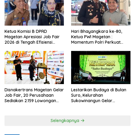
Ketua Komisi B DPRD
Hari Bhayangkara ke-80,
Magetan Apresiasi Job Fair
Ketua PWI Magetan :
2026 di Tengah Efisiensi
Momentum Polri Perkuat
Anggaran
Kepercayaan Publik
Disnakertrans Magetan Gelar
Lestarikan Budaya di Bulan
Job Fair, 20 Perusahaan
Suro, Kelurahan
Sediakan 2.159 Lowongan
Sukowinangun Gelar
Kerja
Ketoprak Suko Budoyo
Selengkapnya