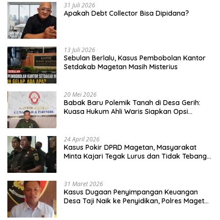
31 Juli 2026
Apakah Debt Collector Bisa Dipidana?
13 Juli 2026
Sebulan Berlalu, Kasus Pembobolan Kantor
Setdakab Magetan Masih Misterius
20 Mei 2026
Babak Baru Polemik Tanah di Desa Gerih:
Kuasa Hukum Ahli Waris Siapkan Opsi
Gugatan dan Audiensi ke Bupati
24 April 2026
Kasus Pokir DPRD Magetan, Masyarakat
Minta Kajari Tegak Lurus dan Tidak Tebang
Pilih
31 Maret 2026
Kasus Dugaan Penyimpangan Keuangan
Desa Taji Naik ke Penyidikan, Polres Magetan
Mulai Hitung Kerugian Negara