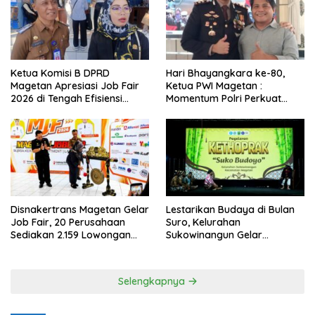
Ketua Komisi B DPRD
Hari Bhayangkara ke-80,
Magetan Apresiasi Job Fair
Ketua PWI Magetan :
2026 di Tengah Efisiensi
Momentum Polri Perkuat
Anggaran
Kepercayaan Publik
Disnakertrans Magetan Gelar
Lestarikan Budaya di Bulan
Job Fair, 20 Perusahaan
Suro, Kelurahan
Sediakan 2.159 Lowongan
Sukowinangun Gelar
Kerja
Ketoprak Suko Budoyo
Selengkapnya