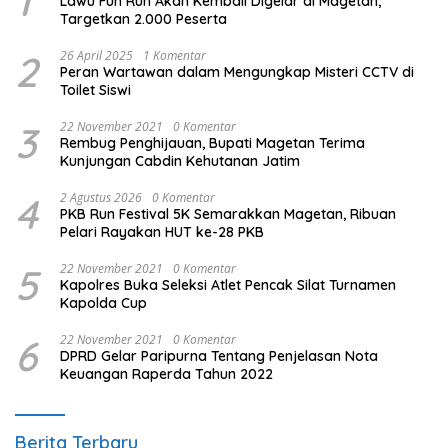
1
Lawu Fun Run Akan Kembali Digelar di Magetan,
Targetkan 2.000 Peserta
2
26 April 2025
1 Komentar
Peran Wartawan dalam Mengungkap Misteri CCTV di
Toilet Siswi
3
22 November 2021
0 Komentar
Rembug Penghijauan, Bupati Magetan Terima
Kunjungan Cabdin Kehutanan Jatim
4
2 Agustus 2026
0 Komentar
PKB Run Festival 5K Semarakkan Magetan, Ribuan
Pelari Rayakan HUT ke-28 PKB
5
22 November 2021
0 Komentar
Kapolres Buka Seleksi Atlet Pencak Silat Turnamen
Kapolda Cup
6
22 November 2021
0 Komentar
DPRD Gelar Paripurna Tentang Penjelasan Nota
Keuangan Raperda Tahun 2022
Berita Terbaru