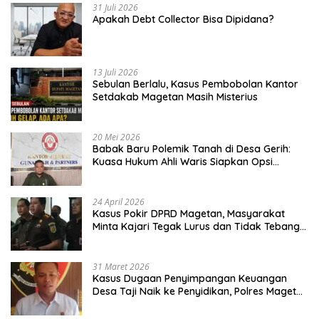
31 Juli 2026
Apakah Debt Collector Bisa Dipidana?
13 Juli 2026
Sebulan Berlalu, Kasus Pembobolan Kantor
Setdakab Magetan Masih Misterius
20 Mei 2026
Babak Baru Polemik Tanah di Desa Gerih:
Kuasa Hukum Ahli Waris Siapkan Opsi
Gugatan dan Audiensi ke Bupati
24 April 2026
Kasus Pokir DPRD Magetan, Masyarakat
Minta Kajari Tegak Lurus dan Tidak Tebang
Pilih
31 Maret 2026
Kasus Dugaan Penyimpangan Keuangan
Desa Taji Naik ke Penyidikan, Polres Magetan
Mulai Hitung Kerugian Negara