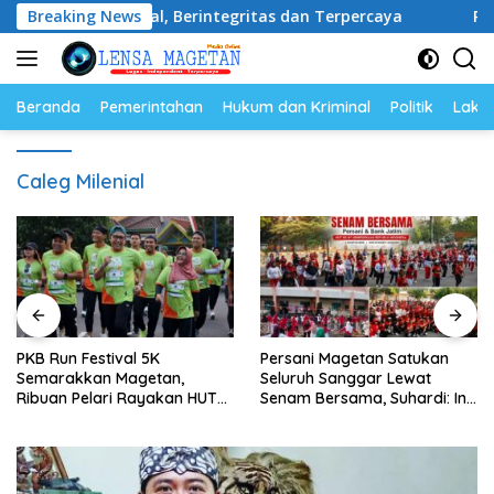
Langsung
Profesional, Berintegritas dan Terpercaya
Breaking News
PKB Run Fe
ke
konten
Beranda
Pemerintahan
Hukum dan Kriminal
Politik
Lakal
Caleg Milenial
PKB Run Festival 5K
Persani Magetan Satukan
Semarakkan Magetan,
Seluruh Sanggar Lewat
Ribuan Pelari Rayakan HUT
Senam Bersama, Suhardi: Ini
ke-28 PKB
Wujud Solidaritas