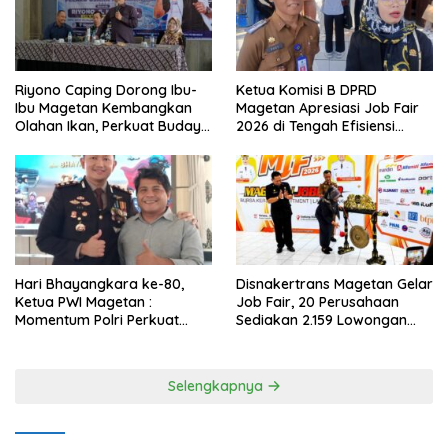
Riyono Caping Dorong Ibu-
Ketua Komisi B DPRD
Ibu Magetan Kembangkan
Magetan Apresiasi Job Fair
Olahan Ikan, Perkuat Budaya
2026 di Tengah Efisiensi
Gemar Makan Ikan
Anggaran
Hari Bhayangkara ke-80,
Disnakertrans Magetan Gelar
Ketua PWI Magetan :
Job Fair, 20 Perusahaan
Momentum Polri Perkuat
Sediakan 2.159 Lowongan
Kepercayaan Publik
Kerja
Selengkapnya