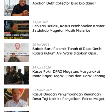
Apakah Debt Collector Bisa Dipidana?
13 Juli 2026
Sebulan Berlalu, Kasus Pembobolan Kantor
Setdakab Magetan Masih Misterius
20 Mei 2026
Babak Baru Polemik Tanah di Desa Gerih:
Kuasa Hukum Ahli Waris Siapkan Opsi
Gugatan dan Audiensi ke Bupati
24 April 2026
Kasus Pokir DPRD Magetan, Masyarakat
Minta Kajari Tegak Lurus dan Tidak Tebang
Pilih
31 Maret 2026
Kasus Dugaan Penyimpangan Keuangan
Desa Taji Naik ke Penyidikan, Polres Magetan
Mulai Hitung Kerugian Negara