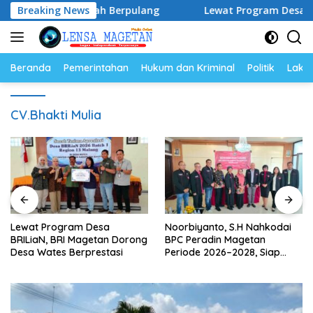
Langsung
ustice” Telah Berpulang
Breaking News
Lewat Program Desa BRILiaN, 
ke
konten
Beranda
Pemerintahan
Hukum dan Kriminal
Politik
Lakal
CV.Bhakti Mulia
Lewat Program Desa
Noorbiyanto, S.H Nahkodai
BRILiaN, BRI Magetan Dorong
BPC Peradin Magetan
Desa Wates Berprestasi
Periode 2026–2028, Siap
Perkuat Pendampingan
Hukum