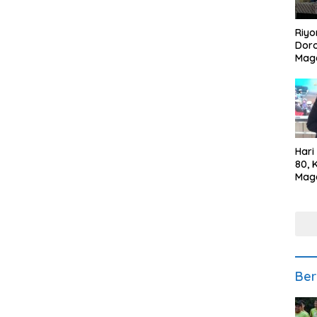
Riyo
Doro
Mag
Kem
Ikan
Gem
Hari
80, 
Mag
Polr
Kepe
Ber