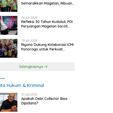
Semarakkan Magetan, Ribuan
Pelari Rayakan HUT ke-28 PKB
26 Juli 2026
Refleksi 30 Tahun Kudatuli, PDI
Perjuangan Magetan Soroti
Ancaman Demokrasi dan
Tuntut Keadilan Korban
19 Juli 2026
Riyono Dukung Kolaborasi ICMI
Ponorogo untuk Perkuat
Ekonomi Kerakyatan dan
UMKM
Selengkapnya
ita Hukum & Kriminal
31 Juli 2026
Apakah Debt Collector Bisa
Dipidana?