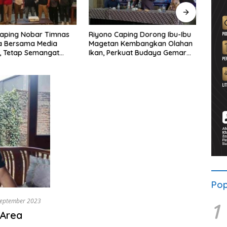
aping Dorong Ibu-Ibu
Ahmad Setiawan Kenang M.
Lewa
 Kembangkan Olahan
Sholeh: Pejuang Keadilan “No
BRI 
rkuat Budaya Gemar
Viral No Justice” Telah
Wates
kan
Berpulang
Pop
September 2023
1
 Area