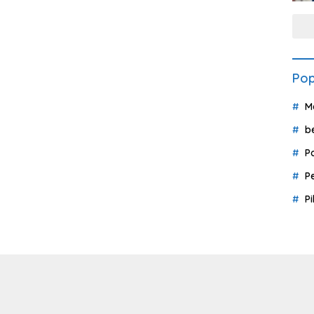
Pop
M
b
P
P
P