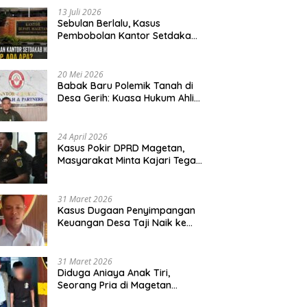
13 Juli 2026
Sebulan Berlalu, Kasus
Pembobolan Kantor Setdakab
Magetan Masih Misterius
20 Mei 2026
Babak Baru Polemik Tanah di
Desa Gerih: Kuasa Hukum Ahli
Waris Siapkan Opsi Gugatan
dan Audiensi ke Bupati
24 April 2026
Kasus Pokir DPRD Magetan,
Masyarakat Minta Kajari Tegak
Lurus dan Tidak Tebang Pilih
31 Maret 2026
Kasus Dugaan Penyimpangan
Keuangan Desa Taji Naik ke
Penyidikan, Polres Magetan
Mulai Hitung Kerugian Negara
31 Maret 2026
Diduga Aniaya Anak Tiri,
Seorang Pria di Magetan
Dilaporkan ke Polisi