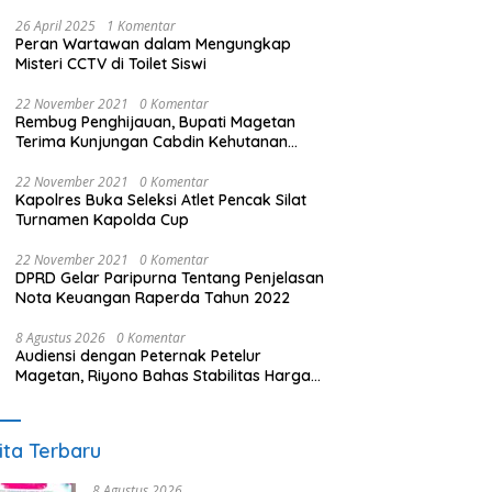
26 April 2025
1 Komentar
Peran Wartawan dalam Mengungkap
Misteri CCTV di Toilet Siswi
22 November 2021
0 Komentar
Rembug Penghijauan, Bupati Magetan
Terima Kunjungan Cabdin Kehutanan
Jatim
22 November 2021
0 Komentar
Kapolres Buka Seleksi Atlet Pencak Silat
Turnamen Kapolda Cup
22 November 2021
0 Komentar
DPRD Gelar Paripurna Tentang Penjelasan
Nota Keuangan Raperda Tahun 2022
8 Agustus 2026
0 Komentar
Audiensi dengan Peternak Petelur
Magetan, Riyono Bahas Stabilitas Harga
Telur dan Populasi Ayam
ita Terbaru
8 Agustus 2026