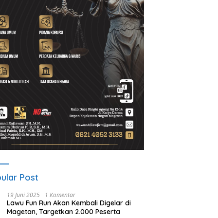
t Program Desa BRILiaN,
Noorbiyanto, S.H Nahkodai BPC
U
Magetan Dorong Desa
Peradin Magetan Periode
d
 Berprestasi
2026–2028, Siap Perkuat
u
Pendampingan Hukum
B
ular Post
19 Juni 2025
1 Komentar
Lawu Fun Run Akan Kembali Digelar di
Magetan, Targetkan 2.000 Peserta