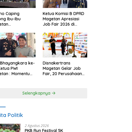
no Caping
Ketua Komisi B DPRD
ng Ibu-Ibu
Magetan Apresiasi
etan
Job Fair 2026 di
bangkan Olahan
Tengah Efisiensi
, Perkuat Budaya
Anggaran
ar Makan Ikan
 Bhayangkara ke-
Disnakertrans
Ketua PWI
Magetan Gelar Job
etan : Momentum
Fair, 20 Perusahaan
i Perkuat
Sediakan 2.159
rcayaan Publik
Lowongan Kerja
Selengkapnya
ita Politik
2 Agustus 2026
PKB Run Festival 5K