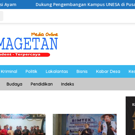
Dukung Pengembangan Kampus UNESA di Pusat Kota, Riyono C
Kriminal
Politik
Lakalantas
Bisnis
Kabar Desa
Ke
Budaya
Pendidikan
Indeks