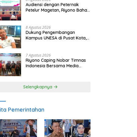
Audiensi dengan Peternak
Petelur Magetan, Riyono Bahas
Stabilitas Harga Telur dan
Populasi Ayam
8 Agustus 2026
Dukung Pengembangan
Kampus UNESA di Pusat Kota,
Riyono Caping: Tingkatkan
SDM dan Gerakkan Ekonomi
Magetan
7 Agustus 2026
Riyono Caping Nobar Timnas
Indonesia Bersama Media
Magetan, Tetap Semangat
Meski Garuda Gagal Lolos
Selengkapnya
ita Pemerintahan