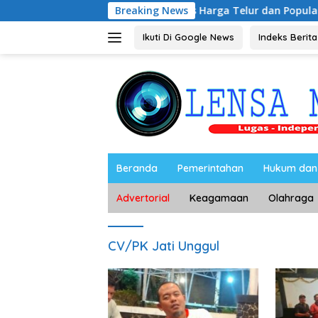
Langsung
yono Bahas Stabilitas Harga Telur dan Populasi Ayam
Breaking News
ke
konten
Ikuti Di Google News
Indeks Berita
Beranda
Pemerintahan
Hukum dan 
Advertorial
Keagamaan
Olahraga
CV/PK Jati Unggul