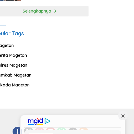
Selengkapnya
ular Tags
agetan
erita Magetan
olres Magetan
emkab Magetan
ilkada Magetan