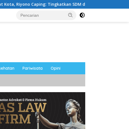
aping: Tingkatkan SDM dan Gerakkan Ekonomi Magetan
sehatan
Pariwisata
Opini