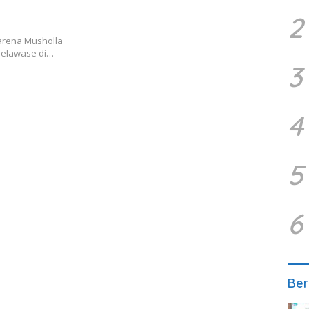
2
arena Musholla
Selawase di…
3
4
5
6
Ber